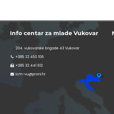
Info centar za mlade Vukovar
204. vukovarske brigade 43 Vukovar
+385 32 450 106
+385 32 441 612
icm-vu@proni.hr