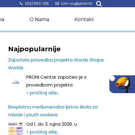
032/450-106
icm-vu@proni.hr
na
O Nama
Kontakt
Najpopularnije
Započela provedba projekta Words Shape
Worlds
PRONI Centar započeo je s
provedbom projekta
> pročitaj više…
Besplatna međunarodna ljetna škola za
mlade i youth workere
Od 1. do 3. rujna 2026. u
> pročitaj više…