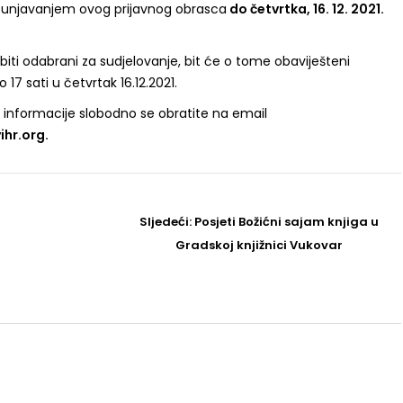
ispunjavanjem ovog prijavnog obrasca
do četvrtka, 16. 12. 2021.
će biti odabrani za sudjelovanje, bit će o tome obaviješteni
17 sati u četvrtak 16.12.2021.
i informacije slobodno se obratite na email
hr.org.
Sljedeći
Sljedeći:
Posjeti Božićni sajam knjiga u
Post
Gradskoj knjižnici Vukovar