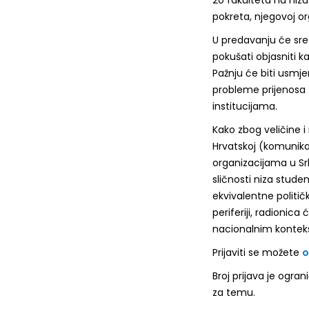
pokreta, njegovoj or
U predavanju će sred
pokušati objasniti ka
Pažnju će biti usmj
probleme prijenosa 
institucijama.
Kako zbog veličine 
Hrvatskoj (komunikac
organizacijama u Srbi
sličnosti niza studen
ekvivalentne politič
periferiji, radionic
nacionalnim konteks
Prijaviti se možete
o
Broj prijava je ogran
za temu.