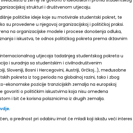
ganizacijskoj strukturi i društvenom utjecaju.
išnje političke ideje koje su motivirale studentski pokret, te
ko su provedene u njegovoj organizacijskoj i političkoj praksi.
erena na organizacijske modele i procese donošenja odluka,
znanja i iskustva, te odnos političkog pokreta prema državnim
i internacionalnog utjecaja tadašnjeg studentskog pokreta u
ija i suradnja sa studentskim i civilnodruštvenim
ji, Sloveniji, Bosni i Hercegovini, Austriji, Grčkoj…), međusobne
tskih pokreta iz tog perioda na globalnoj razini, tako i zbog
ko-ekonomske pozicije tranzicijskih zemalja na europskoj
a će govoriti o političkim iskustvima koja nisu omeđena
tom i bit će korisna polaznicima iz drugih zemalja.
vdje
.
ičen, a prednost pri odabiru imat će mladi koji iskažu veći interes