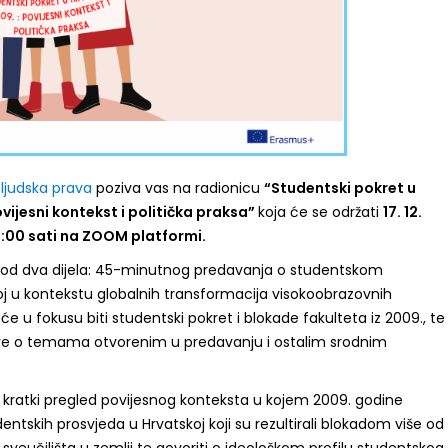
 ljudska prava
poziva vas na radionicu
“Studentski pokret u
vijesni kontekst i politička praksa”
koja će se održati
17. 12.
7:00 sati na ZOOM platformi.
i od dva dijela: 45-minutnog predavanja o studentskom
oj u kontekstu globalnih transformacija visokoobrazovnih
 će u fokusu biti studentski pokret i blokade fakulteta iz 2009., te
e o temama otvorenim u predavanju i ostalim srodnim
i kratki pregled povijesnog konteksta u kojem 2009. godine
dentskih prosvjeda u Hrvatskoj koji su rezultirali blokadom više od
 sveučilišta u zemlji te govoriti o ideološkom profilu studentskog