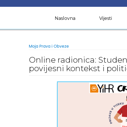
Skip
to
content
Naslovna
Vijesti
Moja Prava i Obveze
Online radionica: Student
povijesni kontekst i polit