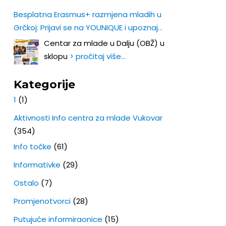
Besplatna Erasmus+ razmjena mladih u
Grčkoj: Prijavi se na YOUNIQUE i upoznaj
Europu iz prve ruke!
Centar za mlade u Dalju (OBŽ) u
sklopu
> pročitaj više…
Kategorije
1
(1)
Aktivnosti Info centra za mlade Vukovar
(354)
Info točke
(61)
Informativke
(29)
Ostalo
(7)
Promjenotvorci
(28)
Putujuće informiraonice
(15)