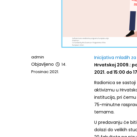
admin
Inicijativa mladih za
Objavljeno
14.
Hrvatskoj 2009.: po
Prosinac 2021.
2021. od 15:00 do 1
Radionica se sastoj
aktivizmu u Hrvatsk
institucija, pri čemu
75-minutne rasprav
temama.
U predavanju će bit
dolazi do velikih stu
20 fakulteta na nizu