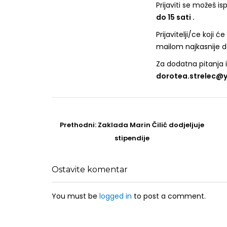
Prijaviti se možeš 
do 15 sati .
Prijavitelji/ce koji 
mailom najkasnije do 
Za dodatna pitanja 
dorotea.strelec@yi
Post
navigation
Prethodni
Prethodni:
Zaklada Marin Čilić dodjeljuje
post
stipendije
Ostavite komentar
You must be
logged in
to post a comment.