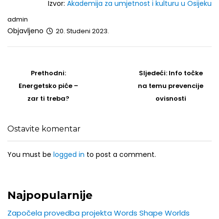
Izvor:
Akademija za umjetnost i kulturu u Osijeku
admin
Objavljeno
20. Studeni 2023.
Post
navigation
Prethodni
Sljedeći
Prethodni:
Sljedeći:
Info točke
post
Post
Energetsko piće –
na temu prevencije
zar ti treba?
ovisnosti
Ostavite komentar
You must be
logged in
to post a comment.
Najpopularnije
Započela provedba projekta Words Shape Worlds