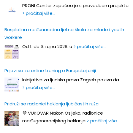
PRONI Centar započeo je s provedbom projekta
> pročitaj više…
Besplatna međunarodna ljetna škola za mlade i youth
workere
Od 1. do 3. rujna 2026. u
> pročitaj više…
Prijavi se za online trening o Europskoj uniji
Inicijativa za ljudska prava Zagreb poziva da
> pročitaj više…
Pridruži se radionici heklanja ljubičastih ruža
💜 VUKOVAR Nakon Osijeka, radionice
međugeneracijskog heklanja
> pročitaj više…