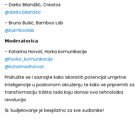
– Darko Bilandžić, Creatos
@darko.bilandzic
– Bruno Bušić, Bamboo Lab
@bamboolab
𝗠𝗼𝗱𝗲𝗿𝗮𝘁𝗼𝗿𝗶𝗰𝗮:
– Katarina Horvat, Horka komunikacije
@horka_komunikacije
@katarinaahorvat
Pridružite se i saznajte kako iskoristiti potencijal umjetne
inteligencije u poslovnom okruženju te kako se pripremiti za
transformaciju tržišta rada koju donosi ova tehnološka
revolucija.
📝 Sudjelovanje je besplatno za sve sudionike!