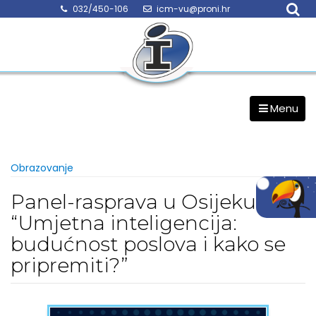
Skip
032/450-106
icm-vu@proni.hr
to
content
Menu
Obrazovanje
Panel-rasprava u Osijeku –
“Umjetna inteligencija:
budućnost poslova i kako se
pripremiti?”