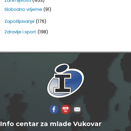
Zanimljivosti
(453)
Slobodno vrijeme
(91)
Zapošljavanje
(176)
Zdravlje i sport
(198)
Info centar za mlade Vukovar