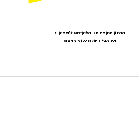
Sljedeći
Sljedeći:
Natječaj za najbolji rad
Post
srednjoškolskih učenika