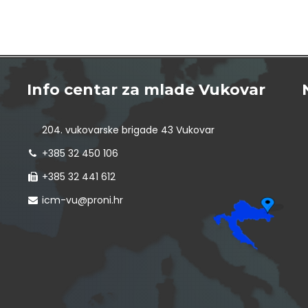
Info centar za mlade Vukovar
204. vukovarske brigade 43 Vukovar
+385 32 450 106
+385 32 441 612
icm-vu@proni.hr