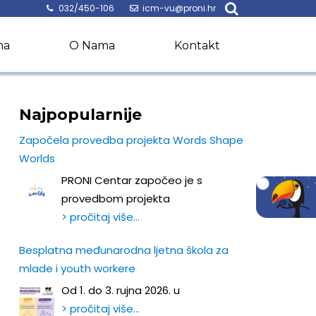
032/450-106
icm-vu@proni.hr
na
O Nama
Kontakt
Najpopularnije
Započela provedba projekta Words Shape
Worlds
PRONI Centar započeo je s
provedbom projekta
> pročitaj više…
Besplatna međunarodna ljetna škola za
mlade i youth workere
Od 1. do 3. rujna 2026. u
> pročitaj više…