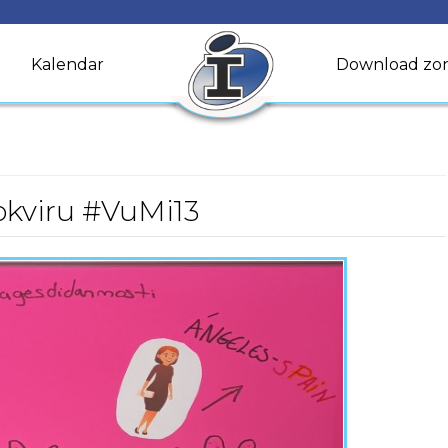
Kalendar
Download zo
 okviru #VuMi13