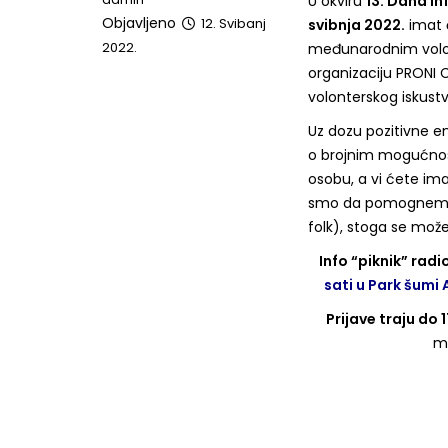
U okviru
13. Dana i
Objavljeno
12. Svibanj
svibnja 2022.
imat ć
2022.
međunarodnim volonte
organizaciju PRONI C
volonterskog iskustv
Uz dozu pozitivne ene
o brojnim mogućnost
osobu, a vi ćete imat
smo da pomognemo, a 
folk), stoga se može
Info “piknik” rad
sati u Park šumi
Prijave traju do 
mo