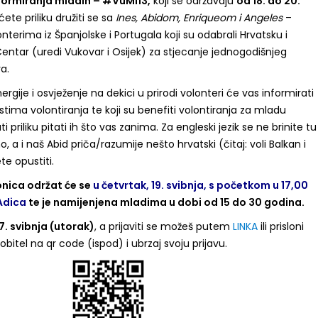
nformiranja mladih – #VuMi13,
koji se održavaju
od 18. do 20.
ete priliku družiti se sa
Ines, Abidom, Enriqueom i Angeles
–
rima iz Španjolske i Portugala koji su odabrali Hrvatsku i
entar (uredi Vukovar i Osijek) za stjecanje jednogodišnjeg
a.
rgije i osvježenje na dekici u prirodi volonteri će vas informirati
ima volontiranja te koji su benefiti volontiranja za mladu
i priliku pitati ih što vas zanima. Za engleski jezik se ne brinite tu
i naš Abid priča/razumije nešto hrvatski (čitaj: voli Balkan i
te opustiti.
ionica održat će se
u četvrtak, 19. svibnja, s početkom u 17,00
 Adica
te je namijenjena mladima u dobi od 15 do 30 godina.
17. svibnja (utorak)
, a prijaviti se možeš putem
LINKA
ili prisloni
bitel na qr code (ispod) i ubrzaj svoju prijavu.