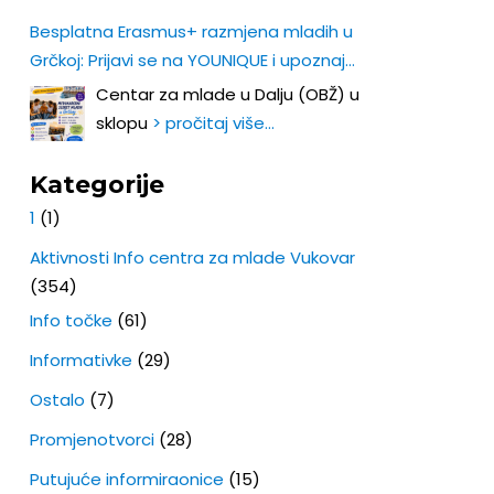
Besplatna Erasmus+ razmjena mladih u
Grčkoj: Prijavi se na YOUNIQUE i upoznaj
Europu iz prve ruke!
Centar za mlade u Dalju (OBŽ) u
sklopu
> pročitaj više…
Kategorije
1
(1)
Aktivnosti Info centra za mlade Vukovar
(354)
Info točke
(61)
Informativke
(29)
Ostalo
(7)
Promjenotvorci
(28)
Putujuće informiraonice
(15)