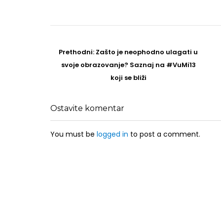
Post
navigation
Prethodni
Prethodni:
Zašto je neophodno ulagati u
post
svoje obrazovanje? Saznaj na #VuMi13
koji se bliži
Ostavite komentar
You must be
logged in
to post a comment.