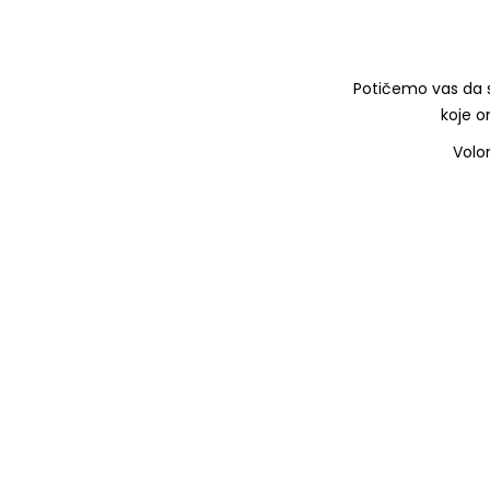
Potičemo vas da se
koje 
Volon