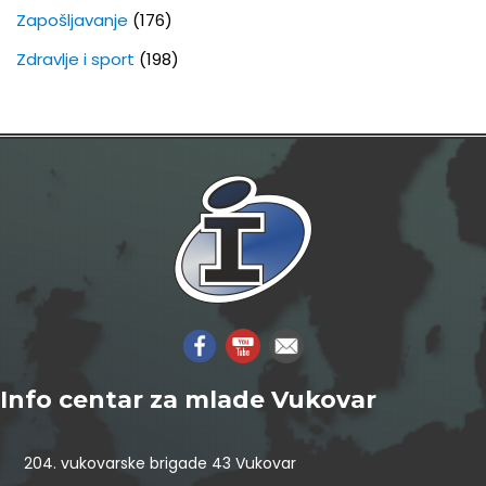
Zapošljavanje
(176)
Zdravlje i sport
(198)
Info centar za mlade Vukovar
204. vukovarske brigade 43 Vukovar