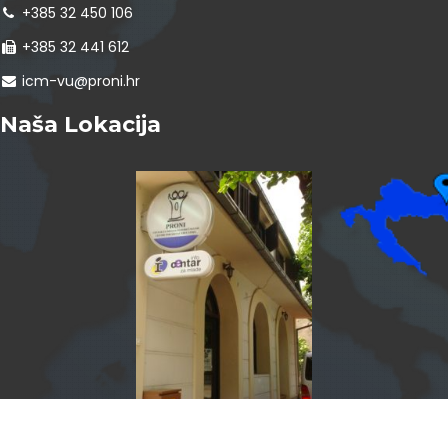
+385 32 450 106
+385 32 441 612
icm-vu@proni.hr
Naša Lokacija