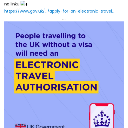
na linku
https://www.gov.uk/…/apply-for-an-electronic-travel…
…..