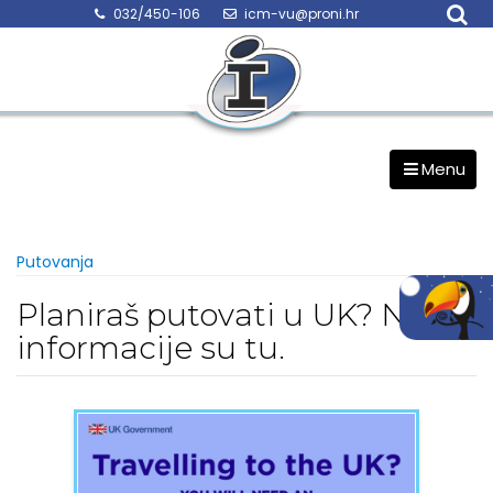
Skip
032/450-106
icm-vu@proni.hr
to
content
Menu
Putovanja
Planiraš putovati u UK? Nove
informacije su tu.