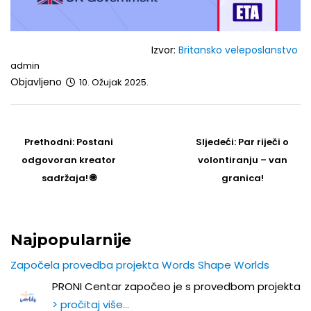
Izvor:
Britansko veleposlanstvo
admin
Objavljeno
10. Ožujak 2025.
Post
navigation
Prethodni
Sljedeći
Prethodni:
Postani
Sljedeći:
Par riječi o
post
Post
odgovoran kreator
volontiranju – van
sadržaja! 🌐
granica!
Najpopularnije
Započela provedba projekta Words Shape Worlds
PRONI Centar započeo je s provedbom projekta
> pročitaj više…