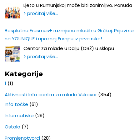
Ljeto u Rumunjskoj može biti zanimljivo. Ponuda
> pročitaj više…
Besplatna Erasmus+ razmjena mladih u Grčkoj: Prijavi se
na YOUNIQUE i upoznaj Europu iz prve ruke!
Centar za mlade u Dalju (OBŽ) u sklopu
> pročitaj više…
Kategorije
1
(1)
Aktivnosti Info centra za mlade Vukovar
(354)
Info točke
(61)
Informativke
(29)
Ostalo
(7)
Promjenotvorci
(28)