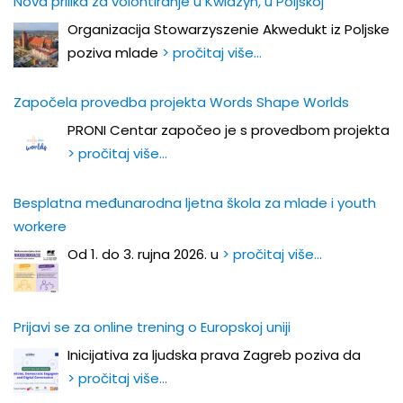
Nova prilika za volontiranje u Kwidzyn, u Poljskoj
Organizacija Stowarzyszenie Akwedukt iz Poljske
poziva mlade
> pročitaj više…
Započela provedba projekta Words Shape Worlds
PRONI Centar započeo je s provedbom projekta
> pročitaj više…
Besplatna međunarodna ljetna škola za mlade i youth
workere
Od 1. do 3. rujna 2026. u
> pročitaj više…
Prijavi se za online trening o Europskoj uniji
Inicijativa za ljudska prava Zagreb poziva da
> pročitaj više…