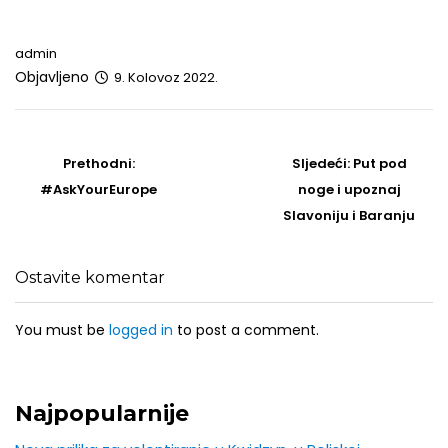
admin
Objavljeno
9. Kolovoz 2022.
Post
navigation
Prethodni
Sljedeći
Prethodni:
Sljedeći:
Put pod
post
Post
#AskYourEurope
noge i upoznaj
Slavoniju i Baranju
Ostavite komentar
You must be
logged in
to post a comment.
Najpopularnije