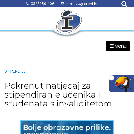
Skip
032/450-106
icm-vu@proni.hr
to
content
Menu
STIPENDIJE
Pokrenut natječaj za
stipendiranje učenika i
studenata s invaliditetom