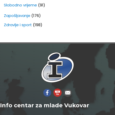
Slobodno vrijeme
(91)
Zapošljavanje
(176)
Zdravlje i sport
(198)
Info centar za mlade Vukovar