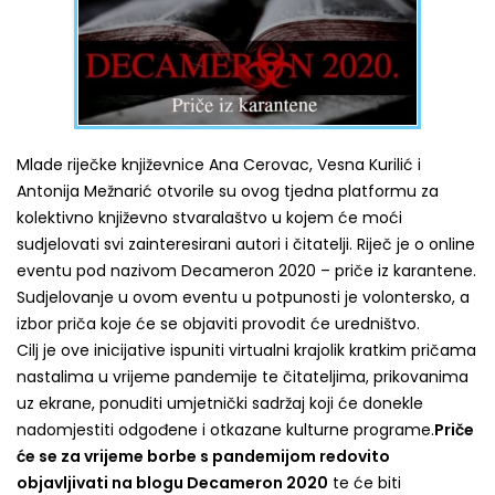
Mlade riječke književnice Ana Cerovac, Vesna Kurilić i
Antonija Mežnarić otvorile su ovog tjedna platformu za
kolektivno književno stvaralaštvo u kojem će moći
sudjelovati svi zainteresirani autori i čitatelji. Riječ je o online
eventu pod nazivom Decameron 2020 – priče iz karantene.
Sudjelovanje u ovom eventu u potpunosti je volontersko, a
izbor priča koje će se objaviti provodit će uredništvo.
Cilj je ove inicijative ispuniti virtualni krajolik kratkim pričama
nastalima u vrijeme pandemije te čitateljima, prikovanima
uz ekrane, ponuditi umjetnički sadržaj koji će donekle
nadomjestiti odgođene i otkazane kulturne programe.
Priče
će se za vrijeme borbe s pandemijom redovito
objavljivati na blogu Decameron 2020
te će biti