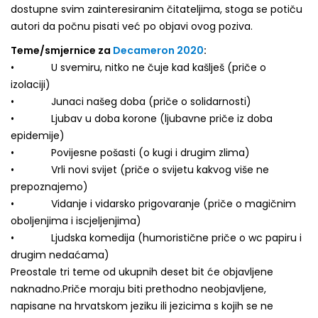
dostupne svim zainteresiranim čitateljima, stoga se potiču
autori da počnu pisati već po objavi ovog poziva.
Teme/smjernice za
Decameron 2020
:
• U svemiru, nitko ne čuje kad kašlješ (priče o
izolaciji)
• Junaci našeg doba (priče o solidarnosti)
• Ljubav u doba korone (ljubavne priče iz doba
epidemije)
• Povijesne pošasti (o kugi i drugim zlima)
• Vrli novi svijet (priče o svijetu kakvog više ne
prepoznajemo)
• Vidanje i vidarsko prigovaranje (priče o magičnim
oboljenjima i iscjeljenjima)
• Ljudska komedija (humoristične priče o wc papiru i
drugim nedaćama)
Preostale tri teme od ukupnih deset bit će objavljene
naknadno.Priče moraju biti prethodno neobjavljene,
napisane na hrvatskom jeziku ili jezicima s kojih se ne