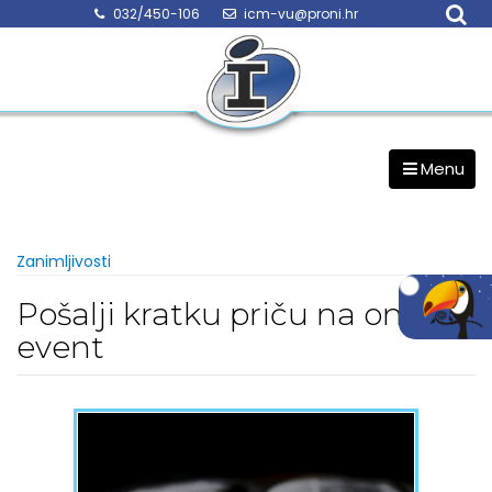
Skip
032/450-106
icm-vu@proni.hr
to
content
Menu
Zanimljivosti
Pošalji kratku priču na online
event