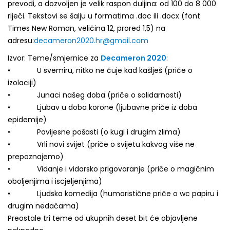
prevodi, a dozvoljen je velik raspon duljina: od 100 do 8 000
riječi. Tekstovi se šalju u formatima .doc ili .docx (font
Times New Roman, veličina 12, prored 1,5) na
adresu:
decameron2020.hr@gmail.com
Izvor: Teme/smjernice za
Decameron 2020
:
• U svemiru, nitko ne čuje kad kašlješ (priče o
izolaciji)
• Junaci našeg doba (priče o solidarnosti)
• Ljubav u doba korone (ljubavne priče iz doba
epidemije)
• Povijesne pošasti (o kugi i drugim zlima)
• Vrli novi svijet (priče o svijetu kakvog više ne
prepoznajemo)
• Vidanje i vidarsko prigovaranje (priče o magičnim
oboljenjima i iscjeljenjima)
• Ljudska komedija (humoristične priče o wc papiru i
drugim nedaćama)
Preostale tri teme od ukupnih deset bit će objavljene