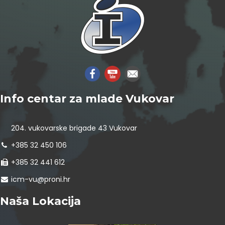
Info centar za mlade Vukovar
204. vukovarske brigade 43 Vukovar
+385 32 450 106
+385 32 441 612
icm-vu@proni.hr
Naša Lokacija