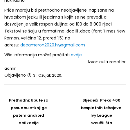
naknadno.
Priče moraju biti prethodno neobjavljene, napisane na
hrvatskom jeziku ili jezicima s kojih se ne prevodi, a
dozvoljen je velik raspon duljina: od 100 do 8 000 riječi.
Tekstovi se šalju u formatima .doc ili .docx (font Times New
Roman, veličina 12, prored 1,5) na
adresu:
decameron2020.hr@gmail.com
Više informacija možeš pročitati
ovdje
.
Izvor: culturenet.hr
admin
Objavljeno
31. Ožujak 2020.
Post
navigation
Prethodni
Sljedeći
Prethodni:
Upute za
Sljedeći:
Preko 400
post
Post
posudbu e-knjige
besplatnih tečajeva
putem android
Ivy League
aplikacije
sveučilišta