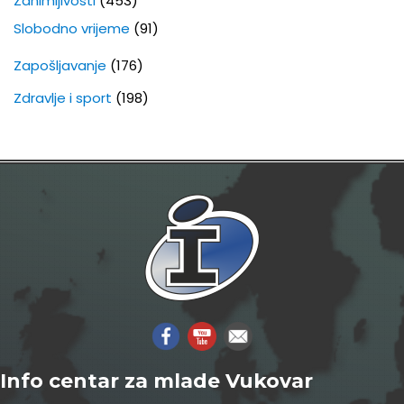
Zanimljivosti
(453)
Slobodno vrijeme
(91)
Zapošljavanje
(176)
Zdravlje i sport
(198)
Info centar za mlade Vukovar