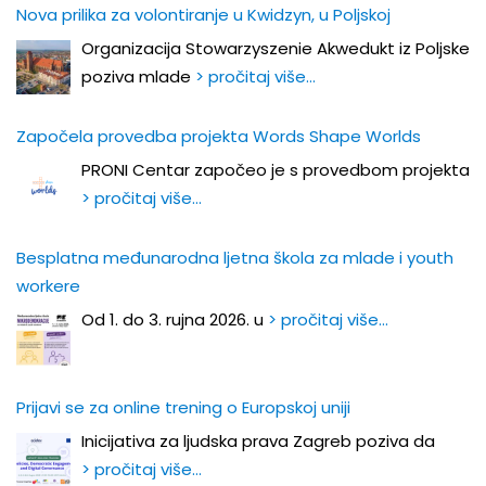
Nova prilika za volontiranje u Kwidzyn, u Poljskoj
Organizacija Stowarzyszenie Akwedukt iz Poljske
poziva mlade
> pročitaj više…
Započela provedba projekta Words Shape Worlds
PRONI Centar započeo je s provedbom projekta
> pročitaj više…
Besplatna međunarodna ljetna škola za mlade i youth
workere
Od 1. do 3. rujna 2026. u
> pročitaj više…
Prijavi se za online trening o Europskoj uniji
Inicijativa za ljudska prava Zagreb poziva da
> pročitaj više…