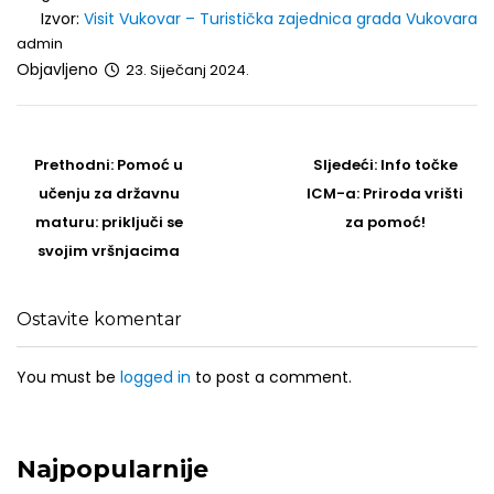
Izvor:
Visit Vukovar – Turistička zajednica grada Vukovara
admin
Objavljeno
23. Siječanj 2024.
Post
navigation
Prethodni
Sljedeći
Prethodni:
Pomoć u
Sljedeći:
Info točke
post
Post
učenju za državnu
ICM-a: Priroda vrišti
maturu: priključi se
za pomoć!
svojim vršnjacima
Ostavite komentar
You must be
logged in
to post a comment.
Najpopularnije