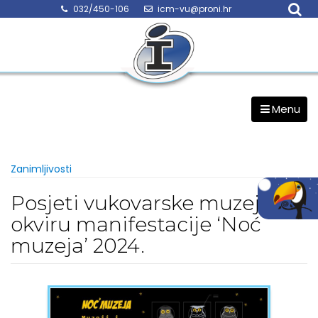
Skip
032/450-106
icm-vu@proni.hr
to
content
Menu
Zanimljivosti
Posjeti vukovarske muzeje u
okviru manifestacije ‘Noć
muzeja’ 2024.