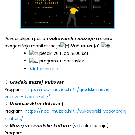
Povedi ekipu i posjeti 𝙫𝙪𝙠𝙤𝙫𝙖𝙧𝙨𝙠𝙚 𝙢𝙪𝙯𝙚𝙟𝙚 u okviru
ovogodišnje manifestacije
‘𝙉𝙤ć 𝙢𝙪𝙯𝙚𝙟𝙖’.
petak, 26.1., od 18,00 sati.
programi u nastavku:
#informirajse
♧ 𝙂𝙧𝙖𝙙𝙨𝙠𝙞 𝙢𝙪𝙯𝙚𝙟 𝙑𝙪𝙠𝙤𝙫𝙖𝙧
Program:
https://noc-muzeja.hr/…/gradski-muzej-
vukovar-dvorac-eltz/
♧ 𝙑𝙪𝙠𝙤𝙫𝙖𝙧𝙨𝙠𝙞 𝙫𝙤𝙙𝙤𝙩𝙤𝙧𝙖𝙣𝙟
Program:
https://noc-muzeja.hr/…/vukovarski-vodotoranj-
simbol…/
♧ 𝙈𝙪𝙯𝙚𝙟 𝙫𝙪č𝙚𝙙𝙤𝙡𝙨𝙠𝙚 𝙠𝙪𝙡𝙩𝙪𝙧𝙚 (virtualna šetnja)
Program: