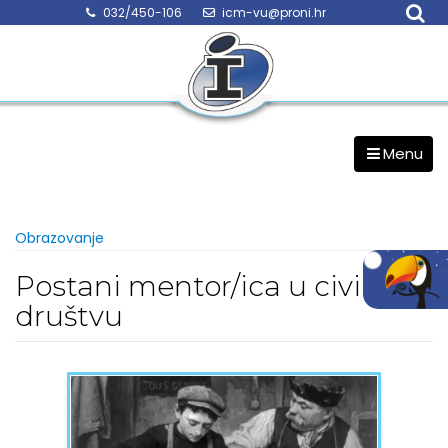
Skip
032/450-106
icm-vu@proni.hr
to
content
Menu
Obrazovanje
Postani mentor/ica u civilnom
društvu