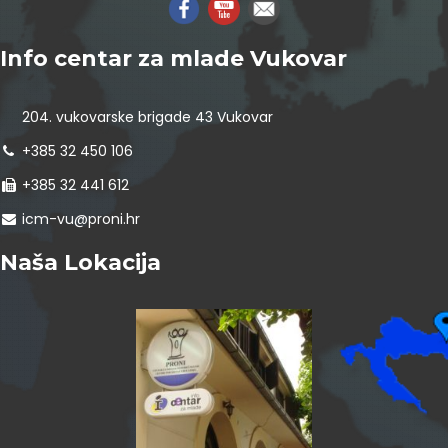
Info centar za mlade Vukovar
204. vukovarske brigade 43 Vukovar
+385 32 450 106
+385 32 441 612
icm-vu@proni.hr
Naša Lokacija