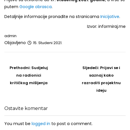
putem
Google obrasca
.
Detaljnije informacije pronađite na stranicama
Inicijative
.
Izvor: informiraj.me
admin
Objavljeno
15. Studeni 2021.
Post
navigation
Prethodni
Sljedeći
Prethodni:
Sudjeluj
Sljedeći:
Prijavi se i
post
Post
na radionici
saznaj kako
kritičkog mišljenja
razraditi projektnu
ideju
Ostavite komentar
You must be
logged in
to post a comment.