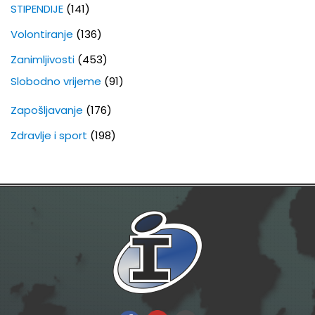
STIPENDIJE
(141)
Volontiranje
(136)
Zanimljivosti
(453)
Slobodno vrijeme
(91)
Zapošljavanje
(176)
Zdravlje i sport
(198)