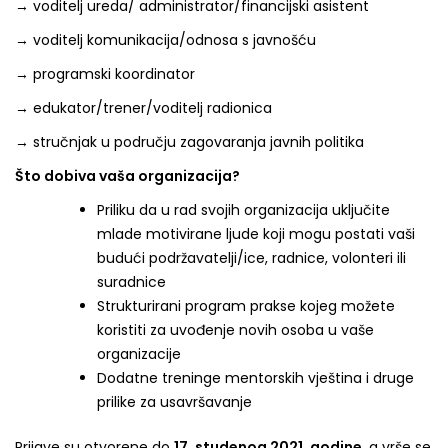
→ voditelj ureda/ administrator/financijski asistent
→ voditelj komunikacija/odnosa s javnošću
→ programski koordinator
→ edukator/trener/voditelj radionica
→ stručnjak u području zagovaranja javnih politika
Što dobiva vaša organizacija?
Priliku da u rad svojih organizacija uključite
mlade motivirane ljude koji mogu postati vaši
budući podržavatelji/ice, radnice, volonteri ili
suradnice
Strukturirani program prakse kojeg možete
koristiti za uvođenje novih osoba u vaše
organizacije
Dodatne treninge mentorskih vještina i druge
prilike za usavršavanje
Prijave su otvorene do
17. studenog 2021. godine
, a vrše se