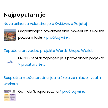
Najpopularnije
Nova prilika za volontiranje u Kwidzyn, u Poljskoj
Organizacija Stowarzyszenie Akwedukt iz Poljske
poziva mlade
> pročitaj više…
Započela provedba projekta Words Shape Worlds
PRONI Centar započeo je s provedbom projekta
> pročitaj više…
Besplatna međunarodna ljetna škola za mlade i youth
workere
Od 1. do 3. rujna 2026. u
> pročitaj više…