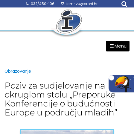
Skip
032/450-106
icm-vu@proni.hr
to
content
Menu
Obrazovanje
Poziv za sudjelovanje na
okruglom stolu „Preporuke
Konferencije o budućnosti
Europe u području mladih”