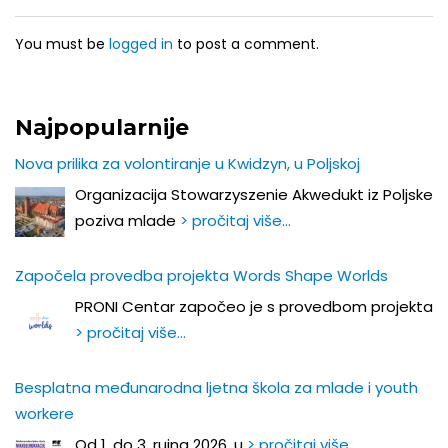
You must be
logged in
to post a comment.
Najpopularnije
Nova prilika za volontiranje u Kwidzyn, u Poljskoj
Organizacija Stowarzyszenie Akwedukt iz Poljske
poziva mlade
> pročitaj više…
Započela provedba projekta Words Shape Worlds
PRONI Centar započeo je s provedbom projekta
> pročitaj više…
Besplatna međunarodna ljetna škola za mlade i youth
workere
Od 1. do 3. rujna 2026. u
> pročitaj više…