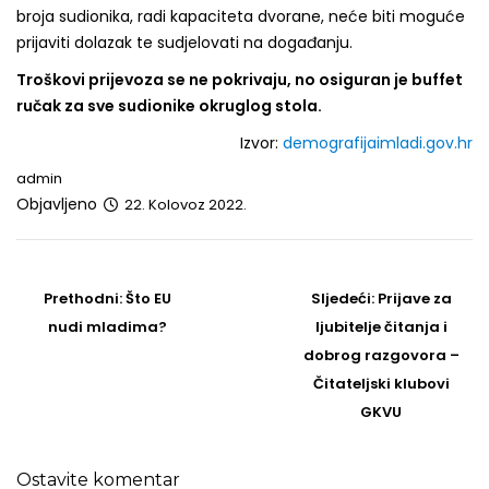
broja sudionika, radi kapaciteta dvorane, neće biti moguće
prijaviti dolazak te sudjelovati na događanju.
Troškovi prijevoza se ne pokrivaju, no osiguran je buffet
ručak za sve sudionike okruglog stola.
Izvor:
demografijaimladi.gov.hr
admin
Objavljeno
22. Kolovoz 2022.
Post
navigation
Prethodni
Sljedeći
Prethodni:
Što EU
Sljedeći:
Prijave za
post
Post
nudi mladima?
ljubitelje čitanja i
dobrog razgovora –
Čitateljski klubovi
GKVU
Ostavite komentar