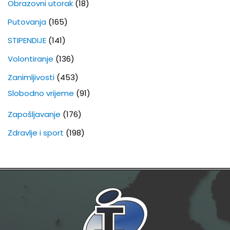
Obrazovni utorak
(18)
Putovanja
(165)
STIPENDIJE
(141)
Volontiranje
(136)
Zanimljivosti
(453)
Slobodno vrijeme
(91)
Zapošljavanje
(176)
Zdravlje i sport
(198)