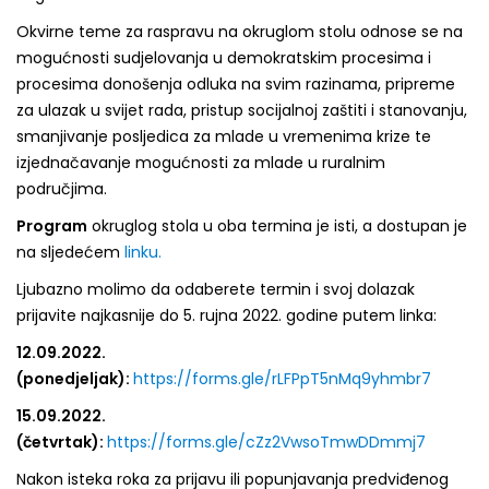
Okvirne teme za raspravu na okruglom stolu odnose se na
mogućnosti sudjelovanja u demokratskim procesima i
procesima donošenja odluka na svim razinama, pripreme
za ulazak u svijet rada, pristup socijalnoj zaštiti i stanovanju,
smanjivanje posljedica za mlade u vremenima krize te
izjednačavanje mogućnosti za mlade u ruralnim
područjima.
Program
okruglog stola u oba termina je isti, a dostupan je
na sljedećem
linku.
Ljubazno molimo da odaberete termin i svoj dolazak
prijavite najkasnije do 5. rujna 2022. godine putem linka:
12.09.2022.
(ponedjeljak):
https://forms.gle/rLFPpT5nMq9yhmbr7
15.09.2022.
(četvrtak):
https://forms.gle/cZz2VwsoTmwDDmmj7
Nakon isteka roka za prijavu ili popunjavanja predviđenog