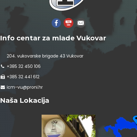
Info centar za mlade Vukovar
204. vukovarske brigade 43 Vukovar
+385 32 450 106
+385 32 441 612
icm-vu@proni.hr
Naša Lokacija