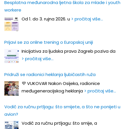
Besplatna međunarodna ljetna škola za mlade i youth
workere
Od 1. do 3. rujna 2026. u
> pročitaj više…
Prijavi se za online trening o Europskoj uniji
Inicijativa za ljudska prava Zagreb poziva da
> pročitaj više…
Pridruži se radionici heklanja ljubičastih ruža
💜 VUKOVAR Nakon Osijeka, radionice
međugeneracijskog heklanja
> pročitaj više…
Vodič za ručnu prtljagu: što smijete, a što ne ponijeti u
avion?
Vodič za ručnu prtljagu: što smije, a