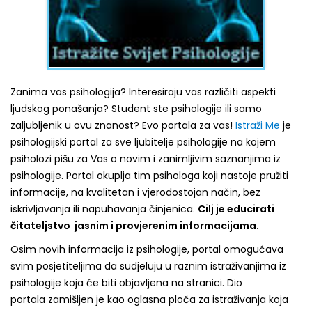
Zanima vas psihologija? Interesiraju vas različiti aspekti
ljudskog ponašanja? Student ste psihologije ili samo
zaljubljenik u ovu znanost? Evo portala za vas!
Istraži Me
je
psihologijski portal za sve ljubitelje psihologije na kojem
psiholozi pišu za Vas o novim i zanimljivim saznanjima iz
psihologije. Portal okuplja tim psihologa koji nastoje pružiti
informacije, na kvalitetan i vjerodostojan način, bez
iskrivljavanja ili napuhavanja činjenica.
Cilj je educirati
čitateljstvo jasnim i provjerenim informacijama.
Osim novih informacija iz psihologije, portal omogućava
svim posjetiteljima da sudjeluju u raznim istraživanjima iz
psihologije koja će biti objavljena na stranici. Dio
portala zamišljen je kao oglasna ploča za istraživanja koja