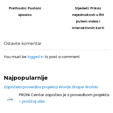
Post
navigation
Prethodni
Sljedeći
Prethodni:
Postani
Sljedeći:
Prikaz
post
Post
spasioc
nejednakosti u RH
putem videa i
interaktivnih karti
Ostavite komentar
You must be
logged in
to post a comment.
Najpopularnije
Započela provedba projekta Words Shape Worlds
PRONI Centar započeo je s provedbom projekta
> pročitaj više…