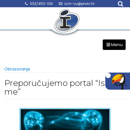
Skip
032/450-106
icm-vu@proni.hr
to
content
Menu
Obrazovanje
Preporučujemo portal “Istraži
me”