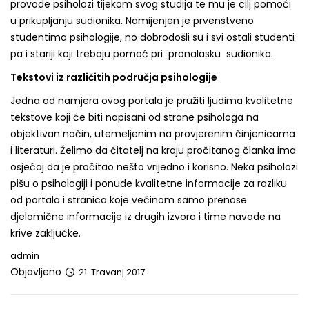
provode psiholozi tijekom svog studija te mu je cilj pomoći
u prikupljanju sudionika. Namijenjen je prvenstveno
studentima psihologije, no dobrodošli su i svi ostali studenti
pa i stariji koji trebaju pomoć pri pronalasku sudionika.
Tekstovi iz različitih područja psihologije
Jedna od namjera ovog portala je pružiti ljudima kvalitetne
tekstove koji će biti napisani od strane psihologa na
objektivan način, utemeljenim na provjerenim činjenicama
i literaturi. Želimo da čitatelj na kraju pročitanog članka ima
osjećaj da je pročitao nešto vrijedno i korisno. Neka psiholozi
pišu o psihologiji i ponude kvalitetne informacije za razliku
od portala i stranica koje većinom samo prenose
djelomične informacije iz drugih izvora i time navode na
krive zaključke.
admin
Objavljeno
21. Travanj 2017.