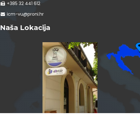
+385 32 441 612
icm-vu@proni.hr
Naša Lokacija
InfoCentar by
Assist4web.com
Info centar za mlade Vukovar program je PRONI Centra za