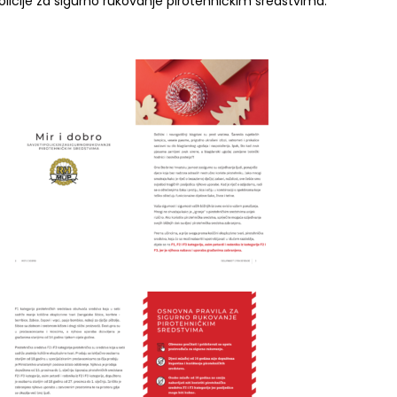
licije za sigurno rukovanje pirotehničkim sredstvima: