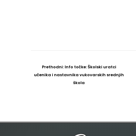
Post
navigation
Prethodni
Prethodni:
Info točke: Školski uratci
post
učenika i nastavnika vukovarskih srednjih
škola