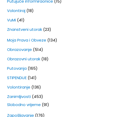
Putujuće informiraonice
(15)
Volontiraj
(18)
VuMi
(41)
Znanstveni utorak
(23)
Moja Prava i Obveze
(134)
Obrazovanje
(514)
Obrazovni utorak
(18)
Putovanja
(165)
STIPENDIJE
(141)
Volontiranje
(136)
Zanimljivosti
(453)
Slobodno vrijeme
(91)
Zapošljavanje
(176)