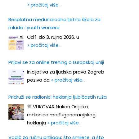
> pročitaj više…
Besplatna međunarodna ljetna škola za
mlade i youth workere
Od 1. do 3. rujna 2026. u
> pročitaj više…
Prijavi se za online trening o Europskoj uniji
Inicijativa za ljudska prava Zagreb
poziva da
> pročitaj više…
Pridruži se radionici heklanja ljubičastih ruža
💜 VUKOVAR Nakon Osijeka,
radionice međugeneracijskog
heklanja
> pročitaj više…
Vodič za ručnu prtljagu: što smijete, a što