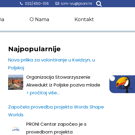
032/450-106
icm-vu@proni.hr
na
O Nama
Kontakt
Najpopularnije
Nova prilika za volontiranje u Kwidzyn, u
Poljskoj
Organizacija Stowarzyszenie
Akwedukt iz Poljske poziva mlade
> pročitaj više…
Započela provedba projekta Words Shape
Worlds
PRONI Centar započeo je s
provedbom projekta