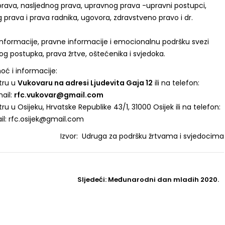
 prava, nasljednog prava, upravnog prava -upravni postupci,
 prava i prava radnika, ugovora, zdravstveno pravo i dr.
nformacije, pravne informacije i emocionalnu podršku svezi
g postupka, prava žrtve, oštećenika i svjedoka.
ć i informacije:
tru u
Vukovaru na adresi Ljudevita Gaja 12
ili na telefon:
mail:
rfc.vukovar@gmail.com
 u Osijeku, Hrvatske Republike 43/1, 31000 Osijek ili na telefon:
il: rfc.osijek@gmail.com
Izvor: Udruga za podršku žrtvama i svjedocima
Sljedeći
Sljedeći:
Međunarodni dan mladih 2020.
Post