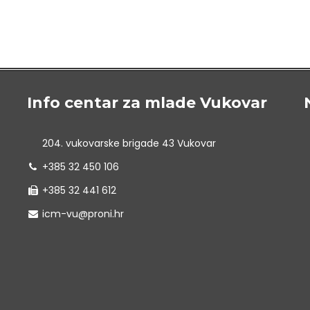
Info centar za mlade Vukovar
204. vukovarske brigade 43 Vukovar
+385 32 450 106
+385 32 441 612
icm-vu@proni.hr