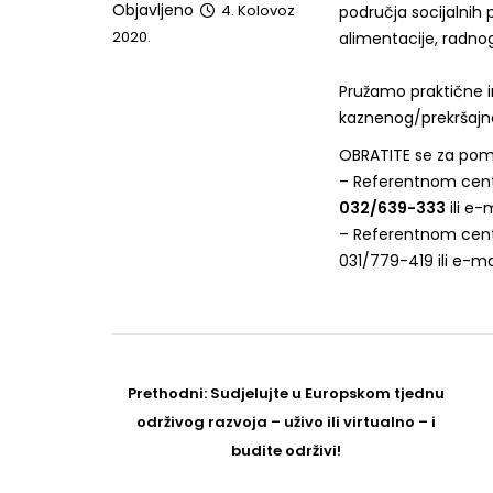
Objavljeno
4. Kolovoz
područja socijalnih
2020.
alimentacije, radnog
Pružamo praktične i
kaznenog/prekršajno
OBRATITE se za pomo
– Referentnom cen
032/639-333
ili e-
– Referentnom centru
031/779-419 ili e-ma
Post
navigation
Prethodni
Prethodni:
Sudjelujte u Europskom tjednu
post
održivog razvoja – uživo ili virtualno – i
budite održivi!