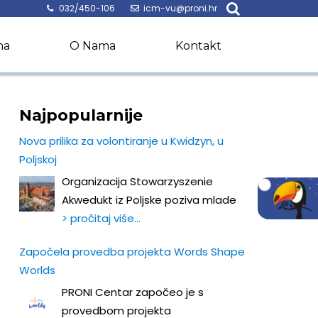
032/450-106
icm-vu@proni.hr
na
O Nama
Kontakt
Najpopularnije
Nova prilika za volontiranje u Kwidzyn, u
Poljskoj
Organizacija Stowarzyszenie
Akwedukt iz Poljske poziva mlade
> pročitaj više…
Započela provedba projekta Words Shape
Worlds
PRONI Centar započeo je s
provedbom projekta