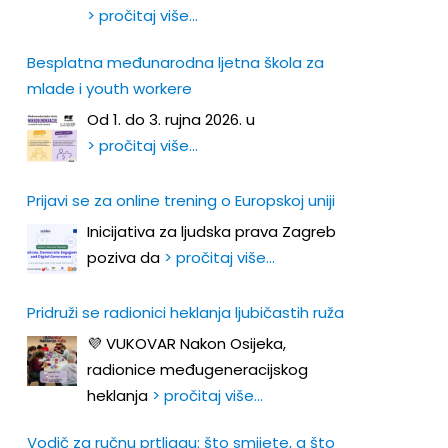
> pročitaj više…
Besplatna međunarodna ljetna škola za
mlade i youth workere
Od 1. do 3. rujna 2026. u
> pročitaj više…
Prijavi se za online trening o Europskoj uniji
Inicijativa za ljudska prava Zagreb
poziva da
> pročitaj više…
Pridruži se radionici heklanja ljubičastih ruža
💜 VUKOVAR Nakon Osijeka,
radionice međugeneracijskog
heklanja
> pročitaj više…
Vodič za ručnu prtljagu: što smijete, a što