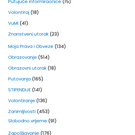
Putujuće informiraonice
(15)
Volontiraj
(18)
VuMi
(41)
Znanstveni utorak
(23)
Moja Prava i Obveze
(134)
Obrazovanje
(514)
Obrazovni utorak
(18)
Putovanja
(165)
STIPENDIJE
(141)
Volontiranje
(136)
Zanimljivosti
(453)
Slobodno vrijeme
(91)
Zapošljavanje
(176)