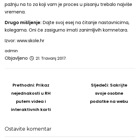
pažnju na to za koji vam je proces u pisanju trebalo najviše
vremena.
Drugo mišljenje:
Dajte svoj esej na čitanje nastavnicima,
kolegama. Oni će zasigurno imati zanimljivih komnetara.
Izvor: www.skole.hr
admin
Objavljeno
21. Travanj 2017.
Post
navigation
Prethodni
Sljedeći
Prethodni:
Prikaz
Sljedeći:
Sakrijte
post
Post
nejednakosti u RH
svoje osobne
putem videa i
podatke na webu
interaktivnih karti
Ostavite komentar