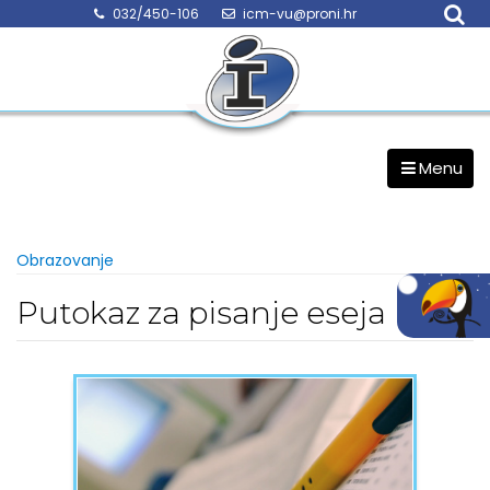
Skip
032/450-106
icm-vu@proni.hr
to
content
Menu
Obrazovanje
Putokaz za pisanje eseja