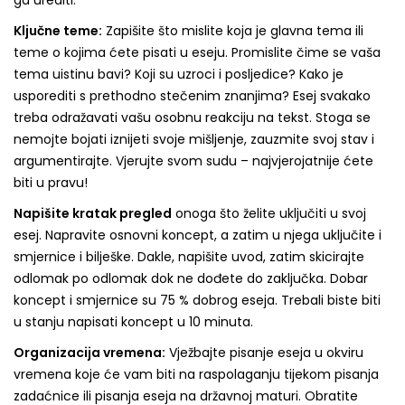
ga urediti.
Ključne teme:
Zapišite što mislite koja je glavna tema ili
teme o kojima ćete pisati u eseju. Promislite čime se vaša
tema uistinu bavi? Koji su uzroci i posljedice? Kako je
usporediti s prethodno stečenim znanjima? Esej svakako
treba odražavati vašu osobnu reakciju na tekst. Stoga se
nemojte bojati iznijeti svoje mišljenje, zauzmite svoj stav i
argumentirajte. Vjerujte svom sudu – najvjerojatnije ćete
biti u pravu!
Napišite kratak pregled
onoga što želite uključiti u svoj
esej. Napravite osnovni koncept, a zatim u njega uključite i
smjernice i bilješke. Dakle, napišite uvod, zatim skicirajte
odlomak po odlomak dok ne dođete do zaključka. Dobar
koncept i smjernice su 75 % dobrog eseja. Trebali biste biti
u stanju napisati koncept u 10 minuta.
Organizacija vremena:
Vježbajte pisanje eseja u okviru
vremena koje će vam biti na raspolaganju tijekom pisanja
zadaćnice ili pisanja eseja na državnoj maturi. Obratite