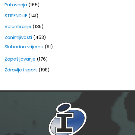
Putovanja
(165)
STIPENDIJE
(141)
Volontiranje
(136)
Zanimljivosti
(453)
Slobodno vrijeme
(91)
Zapošljavanje
(176)
Zdravlje i sport
(198)