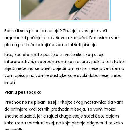
Borite li se s pisanjem eseja? Zbunjuje vas gdje vaši
argumenti počinju, a završavaju zaključci. Donosimo vam
plan u pet točaka koji će vam olakšati pisanje.
Iako, kao što znate postoje tri vrste školskog eseja
interpretativni, usporedna analiza i raspravljački u tekstu koji
slijedi nećemo se baviti pojedinom vrstom eseja već ćemo
vam opisati najvažnije sastojke koje svaki dobar esej treba
imati.
Plan u pet točaka
Prethodno napisani eseji:
Pitajte svog nastavnika da vam
da primjere kvalitetnih prethodnih eseja. To vam može
znatno olakšati, jer čitajući druge eseje steći ćete dojam
kako treba formirati esej, na koja pitanja odgovoriti te kako