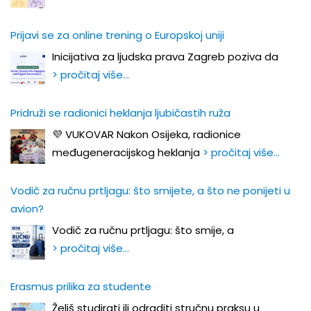
Prijavi se za online trening o Europskoj uniji
Inicijativa za ljudska prava Zagreb poziva da
> pročitaj više…
Pridruži se radionici heklanja ljubičastih ruža
💜 VUKOVAR Nakon Osijeka, radionice
međugeneracijskog heklanja
> pročitaj više…
Vodič za ručnu prtljagu: što smijete, a što ne ponijeti u
avion?
Vodič za ručnu prtljagu: što smije, a
> pročitaj više…
Erasmus prilika za studente
Želiš studirati ili odraditi stručnu praksu u