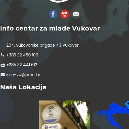
Info centar za mlade Vukovar
204. vukovarske brigade 43 Vukovar
+385 32 450 106
+385 32 441 612
icm-vu@proni.hr
Naša Lokacija