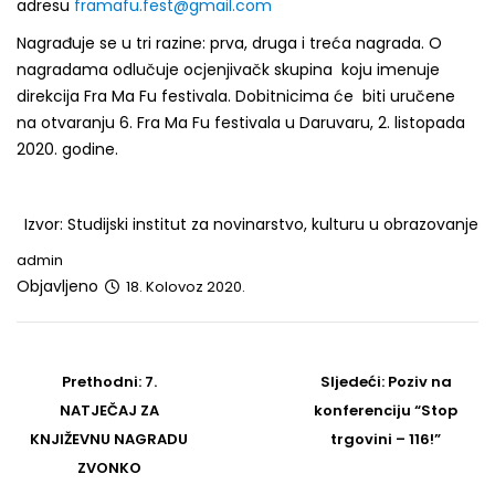
adresu
framafu.fest@gmail.com
Nagrađuje se u tri razine: prva, druga i treća nagrada. O
nagradama odlučuje ocjenjivačk skupina koju imenuje
direkcija Fra Ma Fu festivala. Dobitnicima će biti uručene
na otvaranju 6. Fra Ma Fu festivala u Daruvaru, 2. listopada
2020. godine.
Izvor: Studijski institut za novinarstvo, kulturu u obrazovanje
admin
Objavljeno
18. Kolovoz 2020.
Post
navigation
Prethodni
Sljedeći
Prethodni:
7.
Sljedeći:
Poziv na
post
Post
NATJEČAJ ZA
konferenciju “Stop
KNJIŽEVNU NAGRADU
trgovini – 116!”
ZVONKO