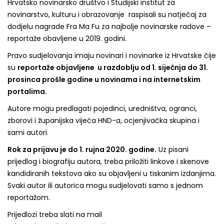
Hrvatsko novinarsko društvo i Studijski institut za
novinarstvo, kulturu i obrazovanje raspisali su natječaj za
dodjelu nagrade Fra Ma Fu za najbolje novinarske radove –
reportaže obavljene u 2019. godini.
Pravo sudjelovanja imaju novinari i novinarke iz Hrvatske čije
su
reportaže objavljene u razdoblju od 1. siječnja do 31.
prosinca prošle godine u novinama i na internetskim
portalima.
Autore mogu predlagati pojedinci, uredništva, ogranci,
zborovi i županijska vijeća HND-a, ocjenjivačka skupina i
sami autori.
Rok za prijavu je do 1. rujna 2020. godine.
Uz pisani
prijedlog i biografiju autora, treba priložiti linkove i skenove
kandidiranih tekstova ako su objavljeni u tiskanim izdanjima.
Svaki autor ili autorica mogu sudjelovati samo s jednom
reportažom.
Prijedlozi treba slati na mail