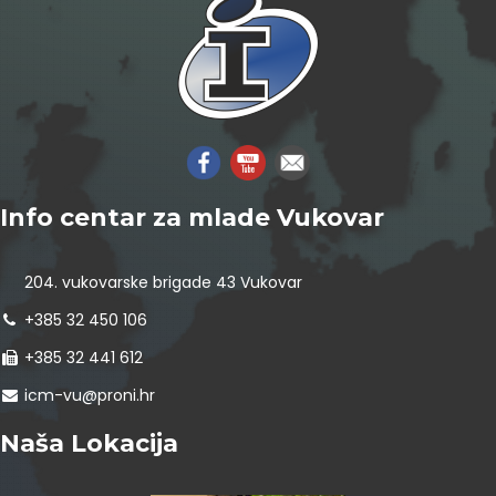
Info centar za mlade Vukovar
204. vukovarske brigade 43 Vukovar
+385 32 450 106
+385 32 441 612
icm-vu@proni.hr
Naša Lokacija