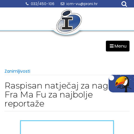
Skip
032/450-106
icm-vu@proni.hr
to
content
Menu
Zanimljivosti
Raspisan natječaj za nagradu
Fra Ma Fu za najbolje
reportaže