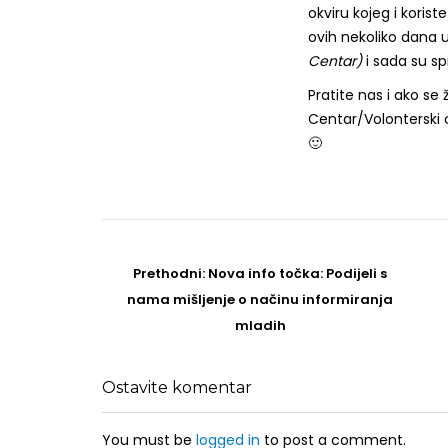
okviru kojeg i koris
ovih nekoliko dana u
Centar)
i sada su sp
Pratite nas i ako se 
Centar/Volonterski 
🙂
Post
navigation
Prethodni
Prethodni:
Nova info točka: Podijeli s
post
nama mišljenje o načinu informiranja
mladih
Ostavite komentar
You must be
logged in
to post a comment.