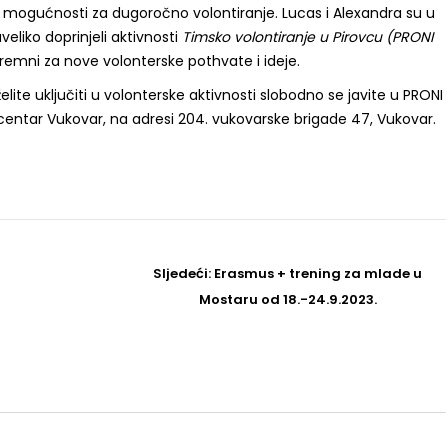
te mogućnosti za dugoročno volontiranje. Lucas i Alexandra su u
veliko doprinjeli aktivnosti
Timsko volontiranje u Pirovcu (PRONI
remni za nove volonterske pothvate i ideje.
želite uključiti u volonterske aktivnosti slobodno se javite u PRONI
centar Vukovar, na adresi 204. vukovarske brigade 47, Vukovar.
Sljedeći
Sljedeći:
Erasmus + trening za mlade u
Post
Mostaru od 18.-24.9.2023.