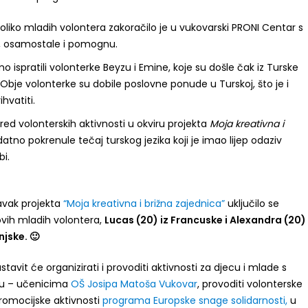
liko mladih volontera zakoračilo je u vukovarski PRONI Centar s
u, osamostale i pomognu.
o ispratili volonterke Beyzu i Emine, koje su došle čak iz Turske
. Obje volonterke su dobile poslovne ponude u Turskoj, što je i
hvatiti.
red volonterskih aktivnosti u okviru projekta
Moja kreativna i
datno pokrenule tečaj turskog jezika koji je imao lijep odaziv
bi.
avak projekta
“Moja kreativna i brižna zajednica”
uključilo se
vih mladih volontera,
Lucas (20) iz Francuske i Alexandra (20)
njske.
🙂
tavit će organizirati i provoditi aktivnosti za djecu i mlade s
ju – učenicima
OŠ Josipa Matoša Vukovar
, provoditi volonterske
 promocijske aktivnosti
programa Europske snage solidarnosti,
u