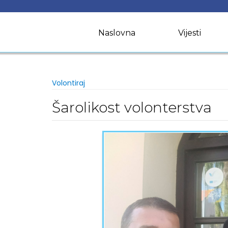
Skip
to
content
Naslovna
Vijesti
Volontiraj
Šarolikost volonterstva