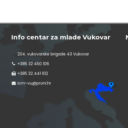
Info centar za mlade Vukovar
204. vukovarske brigade 43 Vukovar
+385 32 450 106
+385 32 441 612
icm-vu@proni.hr