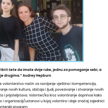
krit ćete da imate dvije ruke, jednu za pomaganje sebi, a
e drugima.” Audrey Hepburn
e volonterstvo način za razvijanje vještina i kompetencija,
nje novih kultura, običaja i ljudi, povezivanje i stvaranje novih
a i prijateljstava. Volonter/ka kroz volontiranje doprinosi kako
o i organizaciji/ustanovi u kojoj volontira i daje značaj zajednici
onterski program.