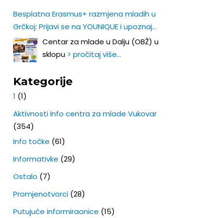
Besplatna Erasmus+ razmjena mladih u
Grčkoj: Prijavi se na YOUNIQUE i upoznaj
Europu iz prve ruke!
Centar za mlade u Dalju (OBŽ) u
sklopu
> pročitaj više…
Kategorije
1
(1)
Aktivnosti Info centra za mlade Vukovar
(354)
Info točke
(61)
Informativke
(29)
Ostalo
(7)
Promjenotvorci
(28)
Putujuće informiraonice
(15)