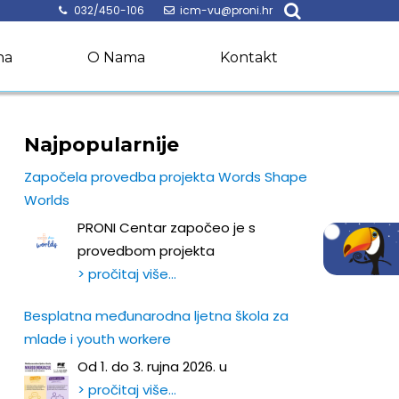
032/450-106
icm-vu@proni.hr
na
O Nama
Kontakt
Najpopularnije
Započela provedba projekta Words Shape
Worlds
PRONI Centar započeo je s
provedbom projekta
> pročitaj više…
Besplatna međunarodna ljetna škola za
mlade i youth workere
Od 1. do 3. rujna 2026. u
> pročitaj više…