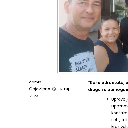
admin
“Kako odrastate, ot
Objavljeno
1. RuSij
drugu za pomoganj
2023.
Upravo j
upoznava
kontakat
sebi, tak
kroz vol