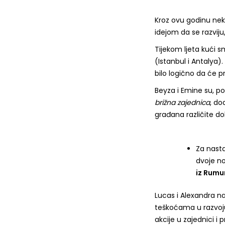
Kroz ovu godinu neko
idejom da se razvij
Tijekom ljeta kući sm
(Istanbul i Antalya)
bilo logično da će pri
Beyza i Emine su, po
brižna zajednica
, do
građana različite do
Za nast
dvoje no
iz Rumu
Lucas i Alexandra nas
teškoćama u razvo
akcije u zajednici i