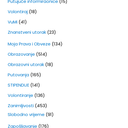
Putujuće informiraonice
(15)
Volontiraj
(18)
VuMi
(41)
Znanstveni utorak
(23)
Moja Prava i Obveze
(134)
Obrazovanje
(514)
Obrazovni utorak
(18)
Putovanja
(165)
STIPENDIJE
(141)
Volontiranje
(136)
Zanimljivosti
(453)
Slobodno vrijeme
(91)
Zapošljavanje
(176)