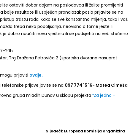
elite ostaviti dobar dojam na poslodavca ili želite promijeniti
za bolje rezultate ili uspješan pronalazak posla prijavite se na
 pristup tržištu rada. Kako se sve konstantno mijenja, tako i vaš
 možda treba neka poboljšanja, neovisno o tome jeste li
jek je dobro naučiti novu vještinu ili se podsjetiti na već stečeno
 17-20h
tar, Trg Dražena Petrovića 2 (sportska dvorana nasuprot
 mogu prijaviti
ovdje.
i telefonske prijave javite se na
097 774 15 16- Matea Cimeša
irovna grupa mladih Dunav u sklopu projekta
“Za jedno –
Sljedeći
Sljedeći:
Europska komisija organizira