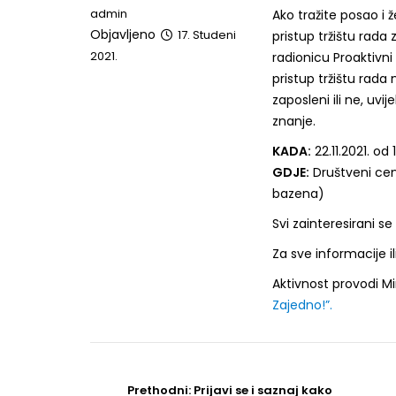
admin
Ako tražite posao i ž
Objavljeno
17. Studeni
pristup tržištu rada 
2021.
radionicu Proaktivni
pristup tržištu rada
zaposleni ili ne, uvi
znanje.
KADA:
22.11.2021. od
GDJE:
Društveni cen
bazena)
Svi zainteresirani se
Za sve informacije il
Aktivnost provodi M
Zajedno!”.
Post
navigation
Prethodni
Prethodni:
Prijavi se i saznaj kako