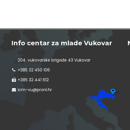
Info centar za mlade Vukovar
204. vukovarske brigade 43 Vukovar
+385 32 450 106
+385 32 441 612
icm-vu@proni.hr