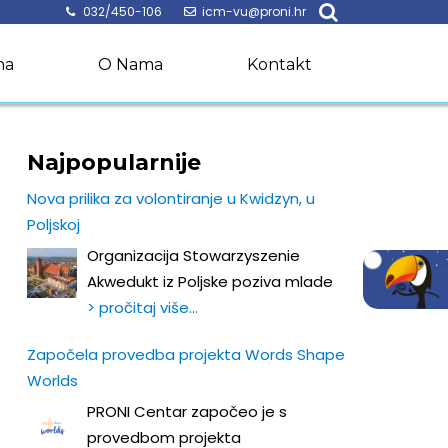
032/450-106
icm-vu@proni.hr
na
O Nama
Kontakt
Najpopularnije
Nova prilika za volontiranje u Kwidzyn, u
Poljskoj
Organizacija Stowarzyszenie
Akwedukt iz Poljske poziva mlade
> pročitaj više…
Započela provedba projekta Words Shape
Worlds
PRONI Centar započeo je s
provedbom projekta