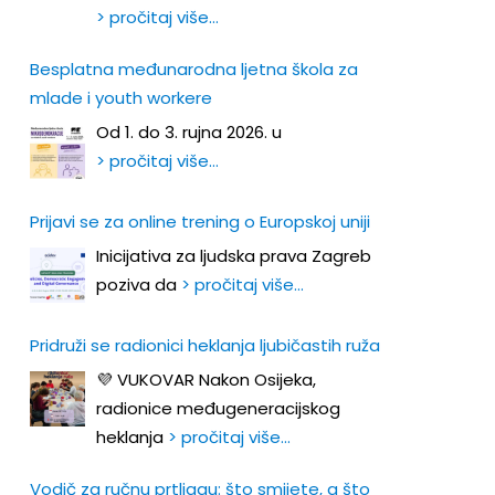
> pročitaj više…
Besplatna međunarodna ljetna škola za
mlade i youth workere
Od 1. do 3. rujna 2026. u
> pročitaj više…
Prijavi se za online trening o Europskoj uniji
Inicijativa za ljudska prava Zagreb
poziva da
> pročitaj više…
Pridruži se radionici heklanja ljubičastih ruža
💜 VUKOVAR Nakon Osijeka,
radionice međugeneracijskog
heklanja
> pročitaj više…
Vodič za ručnu prtljagu: što smijete, a što