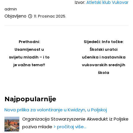
Izvor:
Atletski klub Vukovar
admin
Objavljeno
11. Prosinac 2025.
Post
navigation
Prethodni
Sljedeći
Prethodni:
Sljedeći:
Info točke:
post
Post
Usamljenost u
Školski uratci
svijetu mladih – i to
učenika i nastavnika
je važna tema!!
vukovarskih srednjih
škola
Najpopularnije
Nova prilika za volontiranje u Kwidzyn, u Poljskoj
Organizacija Stowarzyszenie Akwedukt iz Poljske
poziva mlade
> pročitaj više…