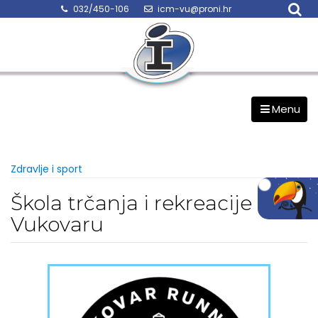
Skip
032/450-106
icm-vu@proni.hr
to
content
Menu
Zdravlje i sport
Škola trčanja i rekreacije u
Vukovaru