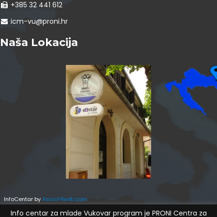
+385 32 441 612
icm-vu@proni.hr
Naša Lokacija
InfoCentar by
Assist4web.com
Info centar za mlade Vukovar program je PRONI Centra za