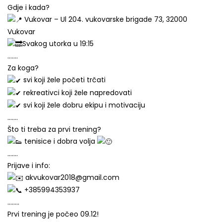
Gdje i kada?
Vukovar – Ul 204. vukovarske brigade 73, 32000
Vukovar
Svakog utorka u 19:15
…….
Za koga?
svi koji žele početi trčati
rekreativci koji žele napredovati
svi koji žele dobru ekipu i motivaciju
…….
Što ti treba za prvi trening?
tenisice i dobra volja
…….
Prijave i info:
akvukovar2018@gmail.com
+385994353937
……..
Prvi trening je počeo 09.12!