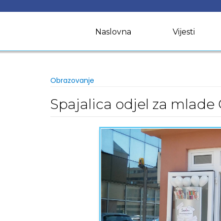
Skip
to
content
Naslovna
Vijesti
Obrazovanje
Spajalica odjel za mlade