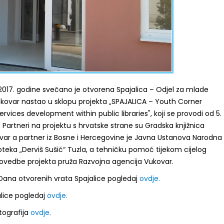
a 2017. godine svečano je otvorena Spajalica – Odjel za mlade
ukovar nastao u sklopu projekta „SPAJALICA – Youth Corner
ervices development within public libraries", koji se provodi od 5.
. Partneri na projektu s hrvatske strane su Gradska knjižnica
var a partner iz Bosne i Hercegovine je Javna Ustanova Narodna
lioteka „Derviš Sušić“ Tuzla, a tehničku pomoć tijekom cijelog
provedbe projekta pruža Razvojna agencija Vukovar.
na otvorenih vrata Spajalice pogledaj
ovdje.
lice pogledaj
ovdje.
otografija
ovdje.