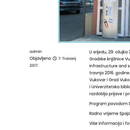
admin
U srijedu, 29. ožujk
Objavljeno
7. Travanj
Gradske knjižnice V
2017.
infrastructure and s
travnja 2016. godine
Vukovar i Grad Vuko
i Univerzitetska bib
razdoblja prijave i 
Program povodom Da
Radno vrijeme Spaja
Više informacija i f