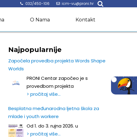
032/450-106
icm-vu@proni.hr
na
O Nama
Kontakt
Najpopularnije
Započela provedba projekta Words Shape
Worlds
PRONI Centar započeo je s
provedbom projekta
> pročitaj više…
Besplatna međunarodna ljetna škola za
mlade i youth workere
Od 1. do 3. rujna 2026. u
> pročitaj više…