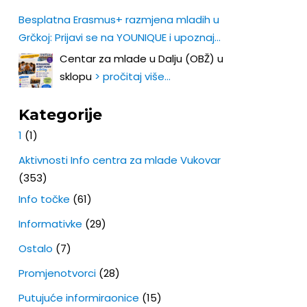
Besplatna Erasmus+ razmjena mladih u
Grčkoj: Prijavi se na YOUNIQUE i upoznaj
Europu iz prve ruke!
Centar za mlade u Dalju (OBŽ) u
sklopu
> pročitaj više…
Kategorije
1
(1)
Aktivnosti Info centra za mlade Vukovar
(353)
Info točke
(61)
Informativke
(29)
Ostalo
(7)
Promjenotvorci
(28)
Putujuće informiraonice
(15)