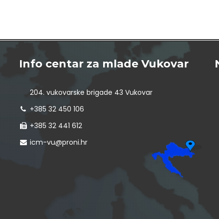
Info centar za mlade Vukovar
204. vukovarske brigade 43 Vukovar
+385 32 450 106
+385 32 441 612
icm-vu@proni.hr