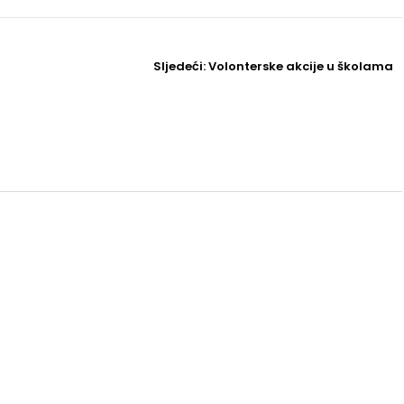
Sljedeći
Sljedeći:
Volonterske akcije u školama
Post