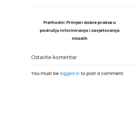
Post
navigation
Prethodni
Prethodni:
Primjeri dobre prakse u
post
području informiranja i savjetovanja
mladih
Ostavite komentar
You must be
logged in
to post a comment.