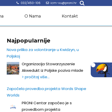
032/450-106
icm-vu@proni.hr
na
O Nama
Kontakt
Najpopularnije
Nova prilika za volontiranje u Kwidzyn, u
Poljskoj
Organizacija Stowarzyszenie
Akwedukt iz Poljske poziva mlade
> pročitaj više…
Započela provedba projekta Words Shape
Worlds
PRONI Centar započeo je s
provedbom projekta