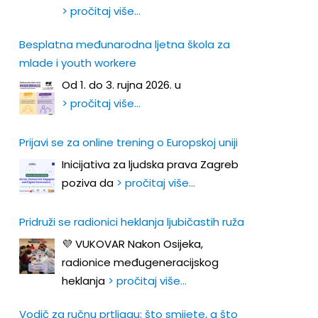
> pročitaj više…
Besplatna međunarodna ljetna škola za
mlade i youth workere
Od 1. do 3. rujna 2026. u
> pročitaj više…
Prijavi se za online trening o Europskoj uniji
Inicijativa za ljudska prava Zagreb
poziva da
> pročitaj više…
Pridruži se radionici heklanja ljubičastih ruža
💜 VUKOVAR Nakon Osijeka,
radionice međugeneracijskog
heklanja
> pročitaj više…
Vodič za ručnu prtljagu: što smijete, a što