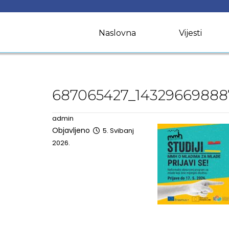
Skip
to
content
Naslovna
Vijesti
687065427_14329669888
admin
Objavljeno
5. Svibanj
2026.