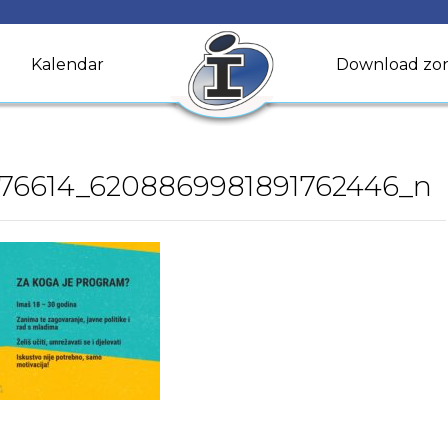
Kalendar
Download zo
76614_6208869981891762446_n