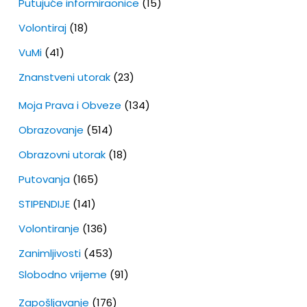
Putujuće informiraonice
(15)
Volontiraj
(18)
VuMi
(41)
Znanstveni utorak
(23)
Moja Prava i Obveze
(134)
Obrazovanje
(514)
Obrazovni utorak
(18)
Putovanja
(165)
STIPENDIJE
(141)
Volontiranje
(136)
Zanimljivosti
(453)
Slobodno vrijeme
(91)
Zapošljavanje
(176)