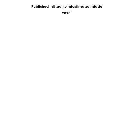
Post
navigation
Published in
Studij o mladima za mlade
2026!