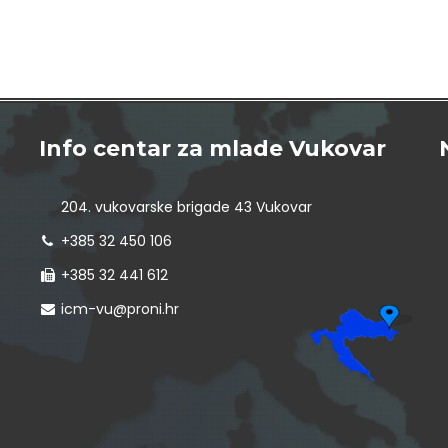
Info centar za mlade Vukovar
204. vukovarske brigade 43 Vukovar
+385 32 450 106
+385 32 441 612
icm-vu@proni.hr