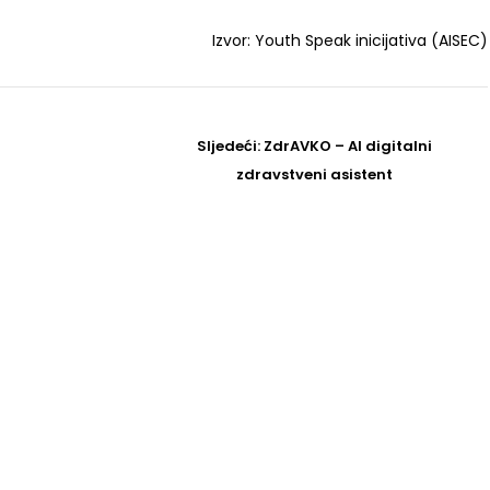
Izvor: Youth Speak inicijativa (AISEC)
Sljedeći
Sljedeći:
ZdrAVKO – AI digitalni
Post
zdravstveni asistent