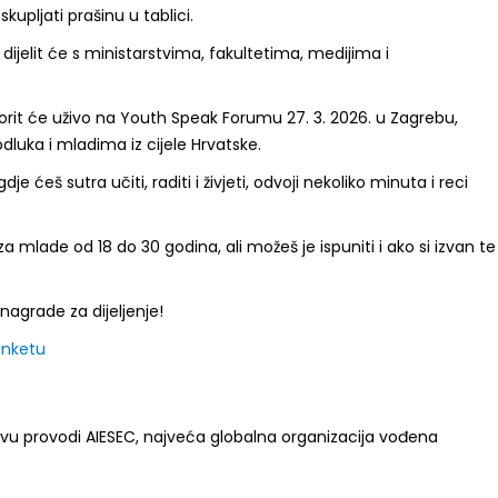
kupljati prašinu u tablici.
ijelit će s ministarstvima, fakultetima, medijima i
orit će uživo na Youth Speak Forumu 27. 3. 2026. u Zagrebu,
dluka i mladima iz cijele Hrvatske.
dje ćeš sutra učiti, raditi i živjeti, odvoji nekoliko minuta i reci
a mlade od 18 do 30 godina, ali možeš je ispuniti i ako si izvan te
i nagrade za dijeljenje!
anketu
tivu provodi AIESEC, najveća globalna organizacija vođena