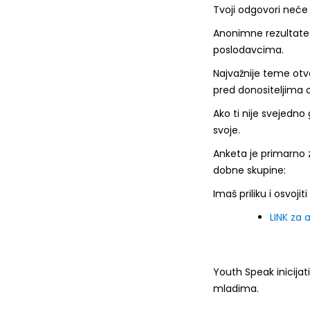
Tvoji odgovori neće s
Anonimne rezultate d
poslodavcima.
Najvažnije teme otv
pred donositeljima o
Ako ti nije svejedno g
svoje.
Anketa je primarno z
dobne skupine:
Imaš priliku i osvojit
LINK za 
Youth Speak inicija
mladima.