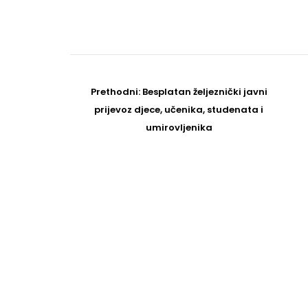
Post
navigation
Prethodni
Prethodni:
Besplatan željeznički javni
post
prijevoz djece, učenika, studenata i
umirovljenika