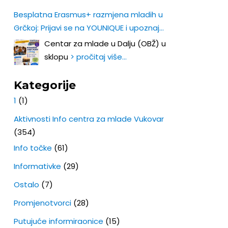
Besplatna Erasmus+ razmjena mladih u
Grčkoj: Prijavi se na YOUNIQUE i upoznaj
Europu iz prve ruke!
Centar za mlade u Dalju (OBŽ) u
sklopu
> pročitaj više…
Kategorije
1
(1)
Aktivnosti Info centra za mlade Vukovar
(354)
Info točke
(61)
Informativke
(29)
Ostalo
(7)
Promjenotvorci
(28)
Putujuće informiraonice
(15)