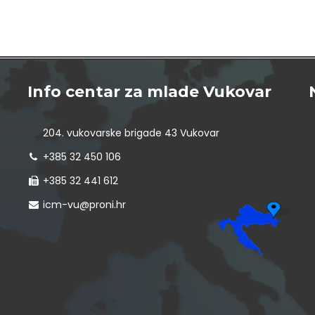
Info centar za mlade Vukovar
204. vukovarske brigade 43 Vukovar
+385 32 450 106
+385 32 441 612
icm-vu@proni.hr