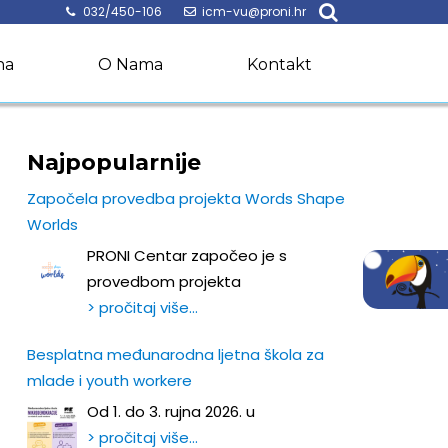
032/450-106
icm-vu@proni.hr
na
O Nama
Kontakt
Najpopularnije
Započela provedba projekta Words Shape
Worlds
PRONI Centar započeo je s
provedbom projekta
> pročitaj više…
Besplatna međunarodna ljetna škola za
mlade i youth workere
Od 1. do 3. rujna 2026. u
> pročitaj više…