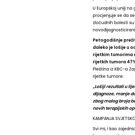
U Europskoj uniji na
procjenjuje se da se
zloćudnih bolesti su 
novodijagnosticiran
Petogodišnje preži
daleko je lošije u 
rijetkim tumorima d
rijetkih tumora 47
Pleština iz KBC-a Za
rijetke tumore:
„Lošiji rezultati u l
dijagnoze, manje dos
zbog malog broja bol
novih terapijskih op
KAMPANJA SVJETSKO
Svi mi, i kao zajedn