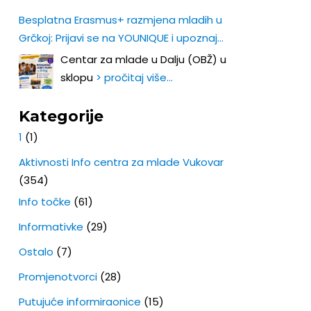
Besplatna Erasmus+ razmjena mladih u
Grčkoj: Prijavi se na YOUNIQUE i upoznaj
Europu iz prve ruke!
Centar za mlade u Dalju (OBŽ) u
sklopu
> pročitaj više…
Kategorije
1
(1)
Aktivnosti Info centra za mlade Vukovar
(354)
Info točke
(61)
Informativke
(29)
Ostalo
(7)
Promjenotvorci
(28)
Putujuće informiraonice
(15)