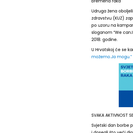
bremena raka
Udruga žena oboljeli
zdravstvu (KUZ) zap
po uzoru na kampan
sloganom “We can.I 
2018. godine.
U Hrvatskoj će se 
možemo.Ja mogu.”
SVAKA AKTIVNOST S
Svjetski dan borbe pr
i dosegli što veći d