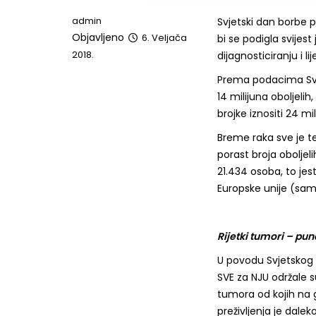
admin
Svjetski dan borbe 
Objavljeno
6. Veljača
bi se podigla svijest
2018.
dijagnosticiranju i li
Prema podacima Svjet
14 milijuna oboljelih
brojke iznositi 24 mil
Breme raka sve je te
porast broja oboljeli
21.434 osoba, to je
Europske unije (sam
Rijetki tumori – puno
U povodu Svjetskog 
SVE za NJU održale s
tumora od kojih na 
preživljenja je dale