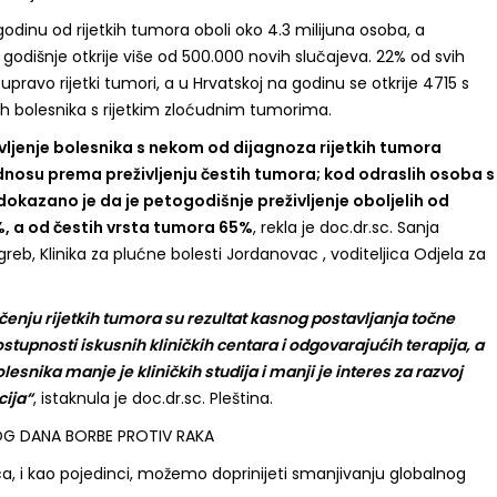
 godinu od rijetkih tumora oboli oko 4.3 milijuna osoba, a
 godišnje otkrije više od 500.000 novih slučajeva. 22% od svih
upravo rijetki tumori, a u Hrvatskoj na godinu se otkrije 4715 s
ih bolesnika s rijetkim zloćudnim tumorima.
vljenje bolesnika s nekom od dijagnoza rijetkih tumora
odnosu prema preživljenju čestih tumora; kod odraslih osoba s
okazano je da je petogodišnje preživljenje oboljelih od
%, a od čestih vrsta tumora 65%
, rekla je doc.dr.sc. Sanja
greb, Klinika za plućne bolesti Jordanovac , voditeljica Odjela za
iječenju rijetkih tumora su rezultat kasnog postavljanja točne
tupnosti iskusnih kliničkih centara i odgovarajućih terapija, a
esnika manje je kliničkih studija i manji je interes za razvoj
cija“
, istaknula je doc.dr.sc. Pleština.
G DANA BORBE PROTIV RAKA
ica, i kao pojedinci, možemo doprinijeti smanjivanju globalnog