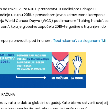
h od raka SVE za NJU u partnerstvu s Koalicijom udruga u
očinje u rujnu 2016. s provedbom javno zdravstvene kampanje
ju World Cancer Day-a (WCD) pod imenom “Talking hands”, sa
can.”, koja je globalno započela 2016-te godine s trajanjem do
kampanja provoditi pod imenom
“Reci rukama”, sa sloganom “Mi
E RAČUNA
otiv raka je doista globalni događaj. Kako bismo ostvarili svoj cilj
io svjetske populacije, potrebna nam je i vaša pomoć.