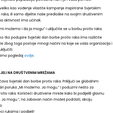
 veliko kao vođenje vlastite kampanje inspirirane Svjetskim
aka, ili samo dijelite naše predloške na svojim društvenim
a aktivnost ima učinak.
“mi možemo i da ja mogu” i uključite se u borbu protiv raka.
 tko podupire Svjetski dan borbe protiv raka ima različite
, te zbog toga postoje mnogi načini na koje se vaša organizacija i
ljučiti.
dimo pogledaj
ovdje
.
IJELI NA DRUŠTVENIM MREŽAMA
ava Svjetski dan borbe protiv raka. Priključi se globalnim
iri poruka „Mi možemo. Ja mogu.“ i poduzmi nešto za
otiv raka. Koristeći društvene mreže kako bi podijelili glavnu
Ja mogu.“, na zabavan način možeš podržati, akciju
a
ci rukama i podijeli!