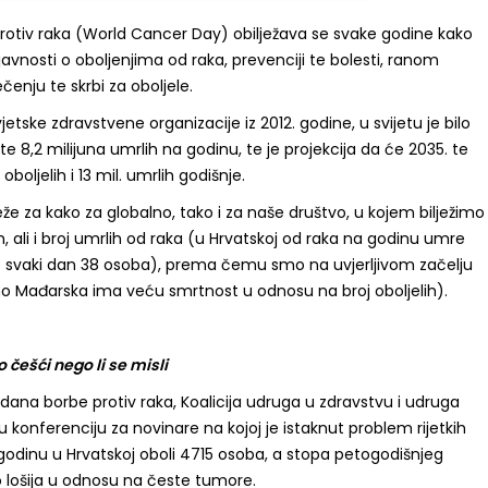
protiv raka (World Cancer Day) obilježava se svake godine kako
 javnosti o oboljenjima od raka, prevenciji te bolesti, ranom
ječenju te skrbi za oboljele.
ske zdravstvene organizacije iz 2012. godine, u svijetu je bilo
, te 8,2 milijuna umrlih na godinu, te je projekcija da će 2035. te
 oboljelih i 13 mil. umrlih godišnje.
že za kako za globalno, tako i za naše društvo, u kojem bilježimo
h, ali i broj umrlih od raka (u Hrvatskoj od raka na godinu umre
st svaki dan 38 osoba), prema čemu smo na uvjerljivom začelju
o Mađarska ima veću smrtnost u odnosu na broj oboljelih).
 češći nego li se misli
dana borbe protiv raka, Koalicija udruga u zdravstvu i udruga
u konferenciju za novinare na kojoj je istaknut problem rijetkih
godinu u Hrvatskoj oboli 4715 osoba, a stopa petogodišnjeg
ko lošija u odnosu na česte tumore.