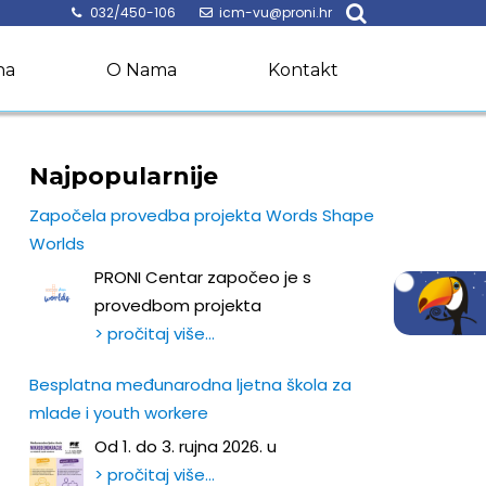
032/450-106
icm-vu@proni.hr
na
O Nama
Kontakt
Najpopularnije
Započela provedba projekta Words Shape
Worlds
PRONI Centar započeo je s
provedbom projekta
> pročitaj više…
Besplatna međunarodna ljetna škola za
mlade i youth workere
Od 1. do 3. rujna 2026. u
> pročitaj više…