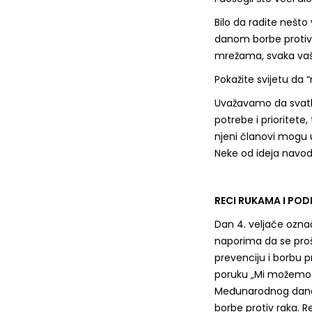
Bilo da radite nešto
danom borbe protiv r
mrežama, svaka vaš
Pokažite svijetu da 
Uvažavamo da svatko
potrebe i prioritete
njeni članovi mogu uk
Neke od ideja navo
RECI RUKAMA I POD
Dan 4. veljače označ
naporima da se proš
prevenciju i borbu pr
poruku „Mi možemo. 
Međunarodnog dan
borbe protiv raka. Re