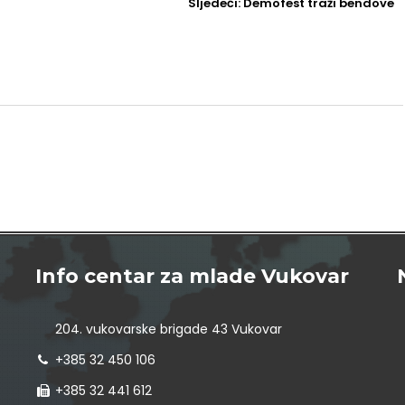
Sljedeći
Sljedeći:
Demofest traži bendove
Post
Info centar za mlade Vukovar
204. vukovarske brigade 43 Vukovar
+385 32 450 106
+385 32 441 612