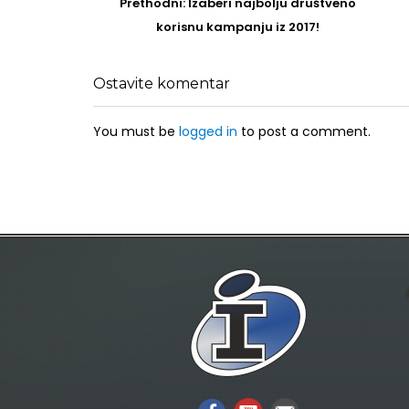
navigation
Prethodni
Prethodni:
Izaberi najbolju društveno
post
korisnu kampanju iz 2017!
Ostavite komentar
You must be
logged in
to post a comment.