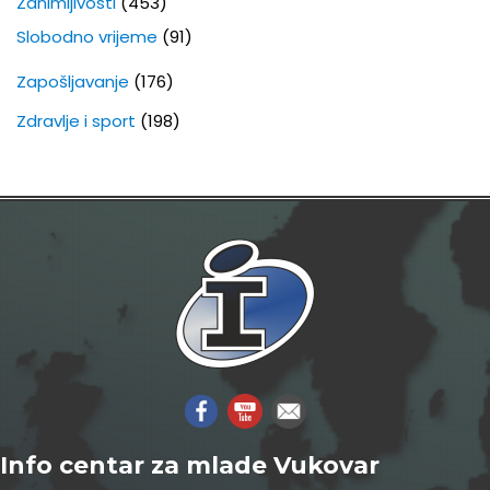
Zanimljivosti
(453)
Slobodno vrijeme
(91)
Zapošljavanje
(176)
Zdravlje i sport
(198)
Info centar za mlade Vukovar