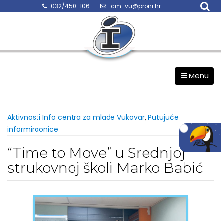
Skip
032/450-106
icm-vu@proni.hr
to
content
Menu
Aktivnosti Info centra za mlade Vukovar
,
Putujuće
informiraonice
“Time to Move” u Srednjoj
strukovnoj školi Marko Babić