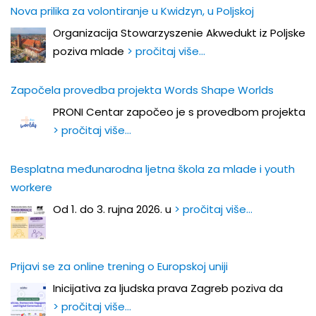
Nova prilika za volontiranje u Kwidzyn, u Poljskoj
Organizacija Stowarzyszenie Akwedukt iz Poljske
poziva mlade
> pročitaj više…
Započela provedba projekta Words Shape Worlds
PRONI Centar započeo je s provedbom projekta
> pročitaj više…
Besplatna međunarodna ljetna škola za mlade i youth
workere
Od 1. do 3. rujna 2026. u
> pročitaj više…
Prijavi se za online trening o Europskoj uniji
Inicijativa za ljudska prava Zagreb poziva da
> pročitaj više…