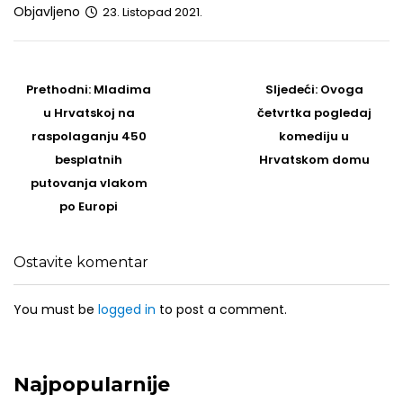
Objavljeno
23. Listopad 2021.
Post
navigation
Prethodni
Sljedeći
Prethodni:
Mladima
Sljedeći:
Ovoga
post
Post
u Hrvatskoj na
četvrtka pogledaj
raspolaganju 450
komediju u
besplatnih
Hrvatskom domu
putovanja vlakom
po Europi
Ostavite komentar
You must be
logged in
to post a comment.
Najpopularnije