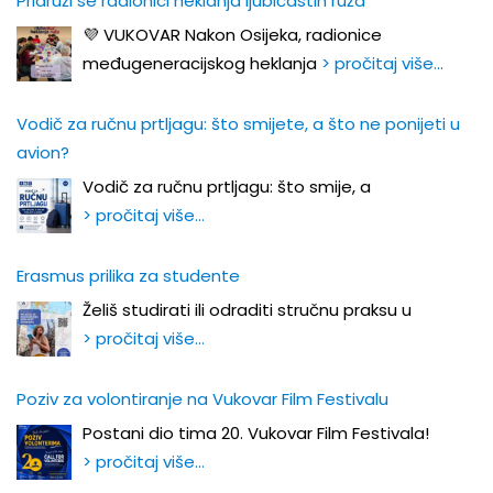
Pridruži se radionici heklanja ljubičastih ruža
💜 VUKOVAR Nakon Osijeka, radionice
međugeneracijskog heklanja
> pročitaj više…
Vodič za ručnu prtljagu: što smijete, a što ne ponijeti u
avion?
Vodič za ručnu prtljagu: što smije, a
> pročitaj više…
Erasmus prilika za studente
Želiš studirati ili odraditi stručnu praksu u
> pročitaj više…
Poziv za volontiranje na Vukovar Film Festivalu
Postani dio tima 20. Vukovar Film Festivala!
> pročitaj više…