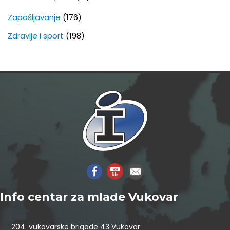
Zapošljavanje
(176)
Zdravlje i sport
(198)
Info centar za mlade Vukovar
204. vukovarske brigade 43 Vukovar