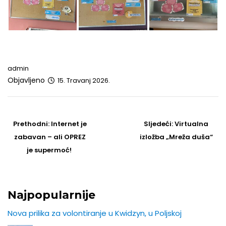
admin
Objavljeno
15. Travanj 2026.
Post
navigation
Prethodni
Sljedeći
Prethodni:
Internet je
Sljedeći:
Virtualna
post
Post
zabavan – ali OPREZ
izložba „Mreža duša“
je supermoć!
Najpopularnije
Nova prilika za volontiranje u Kwidzyn, u Poljskoj