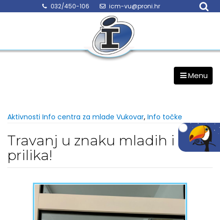
Skip
032/450-106
icm-vu@proni.hr
to
content
Menu
Aktivnosti Info centra za mlade Vukovar
,
Info točke
Travanj u znaku mladih i
prilika!