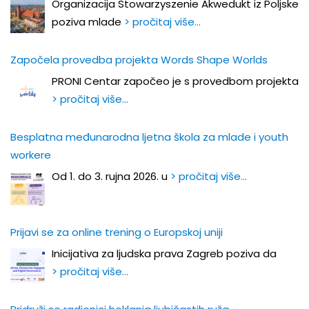
Organizacija Stowarzyszenie Akwedukt iz Poljske
poziva mlade
> pročitaj više…
Započela provedba projekta Words Shape Worlds
PRONI Centar započeo je s provedbom projekta
> pročitaj više…
Besplatna međunarodna ljetna škola za mlade i youth
workere
Od 1. do 3. rujna 2026. u
> pročitaj više…
Prijavi se za online trening o Europskoj uniji
Inicijativa za ljudska prava Zagreb poziva da
> pročitaj više…