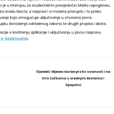
 je u intervjuu za studentski.hr posvjedočio Marko Lepoglavec,
 izradu Nacta, a raspravi i vi možete pristupiti, i to preko
ovanje koja omogućuje uključivanje u otvorena javna
upku donošenja određenog zakona te drugih propisa i akata.
ije o korištenju aplikacije i uključivanju u javnu raspravu
i
e-Savjetovanja
.
Sljedeći
Sljedeći:
Mjesec borbe protiv ovisnosti i na
Post
Info točkama u srednjim školama i
Spajalici