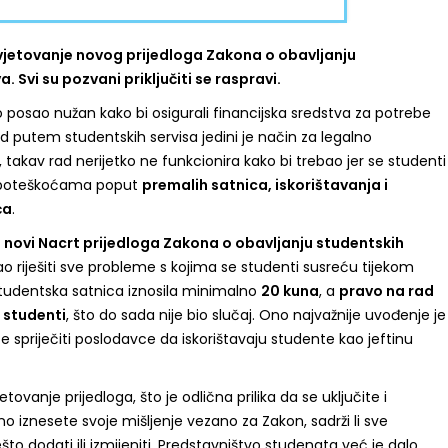
savjetovanje novog prijedloga Zakona o obavljanju
 Svi su pozvani priključiti se raspravi.
 posao nužan kako bi osigurali financijska sredstva za potrebe
ad putem studentskih servisa jedini je način za legalno
, takav rad nerijetko ne funkcionira kako bi trebao jer se studenti
 poteškoćama poput
premalih satnica, iskorištavanja i
ća
.
n
novi Nacrt prijedloga Zakona o obavljanju studentskih
bao riješiti sve probleme s kojima se studenti susreću tijekom
studentska satnica iznosila minimalno
20 kuna
, a
pravo na rad
 studenti
, što do sada nije bio slučaj. Ono najvažnije uvođenje je
spriječiti poslodavce da iskorištavaju studente kao jeftinu
etovanje prijedloga, što je odlična prilika da se uključite i
 iznesete svoje mišljenje vezano za Zakon, sadrži li sve
što dodati ili izmijeniti. Predstavništvo studenata već je dalo