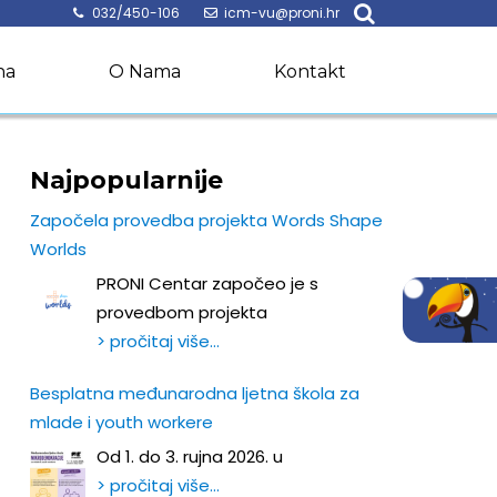
032/450-106
icm-vu@proni.hr
na
O Nama
Kontakt
Najpopularnije
Započela provedba projekta Words Shape
Worlds
PRONI Centar započeo je s
provedbom projekta
> pročitaj više…
Besplatna međunarodna ljetna škola za
mlade i youth workere
Od 1. do 3. rujna 2026. u
> pročitaj više…