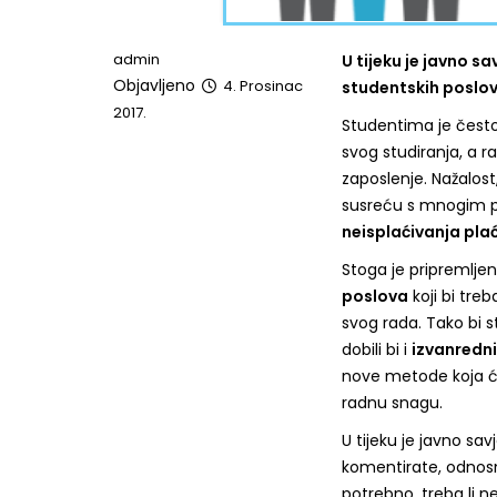
admin
U tijeku je javno 
Objavljeno
4. Prosinac
studentskih poslova.
2017.
Studentima je često
svog studiranja, a r
zaposlenje. Nažalost
susreću s mnogim
neisplaćivanja pla
Stoga je pripremlje
poslova
koji bi tre
svog rada. Tako bi 
dobili bi i
izvanredni
nove metode koja će 
radnu snagu.
U tijeku je javno savj
komentirate, odnosno
potrebno, treba li ne