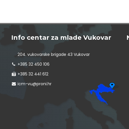
Info centar za mlade Vukovar
204. vukovarske brigade 43 Vukovar
+385 32 450 106
+385 32 441 612
icm-vu@proni.hr