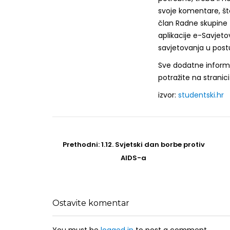
svoje komentare, što
član Radne skupine za
aplikacije e-Savjet
savjetovanja u post
Sve dodatne informac
potražite na stranic
izvor:
studentski.hr
Post
navigation
Prethodni
Prethodni:
1.12. Svjetski dan borbe protiv
post
AIDS-a
Ostavite komentar
You must be
logged in
to post a comment.