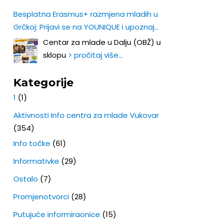
Besplatna Erasmus+ razmjena mladih u
Grčkoj: Prijavi se na YOUNIQUE i upoznaj
Europu iz prve ruke!
Centar za mlade u Dalju (OBŽ) u
sklopu
> pročitaj više…
Kategorije
1
(1)
Aktivnosti Info centra za mlade Vukovar
(354)
Info točke
(61)
Informativke
(29)
Ostalo
(7)
Promjenotvorci
(28)
Putujuće informiraonice
(15)