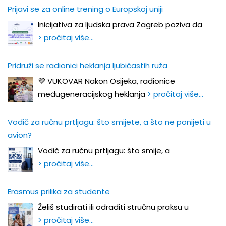
Prijavi se za online trening o Europskoj uniji
Inicijativa za ljudska prava Zagreb poziva da
> pročitaj više…
Pridruži se radionici heklanja ljubičastih ruža
💜 VUKOVAR Nakon Osijeka, radionice
međugeneracijskog heklanja
> pročitaj više…
Vodič za ručnu prtljagu: što smijete, a što ne ponijeti u
avion?
Vodič za ručnu prtljagu: što smije, a
> pročitaj više…
Erasmus prilika za studente
Želiš studirati ili odraditi stručnu praksu u
> pročitaj više…