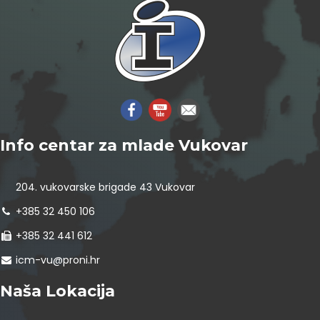
Info centar za mlade Vukovar
204. vukovarske brigade 43 Vukovar
+385 32 450 106
+385 32 441 612
icm-vu@proni.hr
Naša Lokacija