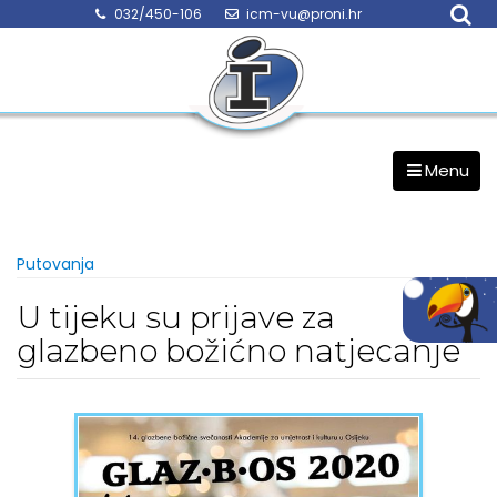
Skip
032/450-106
icm-vu@proni.hr
to
content
Menu
Putovanja
U tijeku su prijave za
glazbeno božićno natjecanje