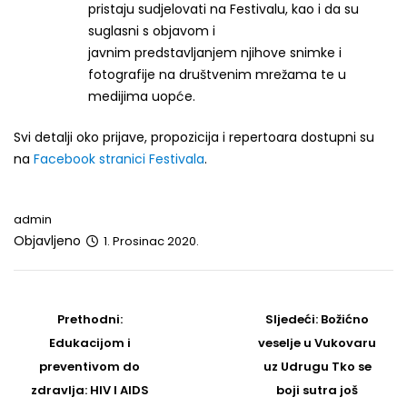
pristaju sudjelovati na Festivalu, kao i da su
suglasni s objavom i
javnim predstavljanjem njihove snimke i
fotografije na društvenim mrežama te u
medijima uopće.
Svi detalji oko prijave, propozicija i repertoara dostupni su
na
Facebook stranici Festivala
.
admin
Objavljeno
1. Prosinac 2020.
Post
navigation
Prethodni
Sljedeći
Prethodni:
Sljedeći:
Božićno
post
Post
Edukacijom i
veselje u Vukovaru
preventivom do
uz Udrugu Tko se
zdravlja: HIV I AIDS
boji sutra još