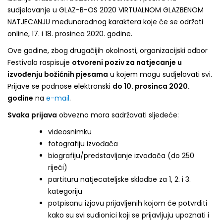
sudjelovanje u GLAZ-B-OS 2020 VIRTUALNOM GLAZBENOM
NATJECANJU međunarodnog karaktera koje će se održati
online, 17. i 18. prosinca 2020. godine.
Ove godine, zbog drugačijih okolnosti, organizacijski odbor
Festivala raspisuje
otvoreni poziv za natjecanje u
izvođenju božićnih pjesama
u kojem mogu sudjelovati svi.
Prijave se podnose elektronski
do 10. prosinca 2020.
godine
na
e-mail
.
Svaka prijava
obvezno mora sadržavati sljedeće:
videosnimku
fotografiju izvođača
biografiju/predstavljanje izvođača (do 250
riječi)
partituru natjecateljske skladbe za 1, 2. i 3.
kategoriju
potpisanu izjavu prijavljenih kojom će potvrditi
kako su svi sudionici koji se prijavljuju upoznati i