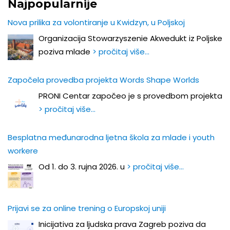
Najpopularnije
Nova prilika za volontiranje u Kwidzyn, u Poljskoj
Organizacija Stowarzyszenie Akwedukt iz Poljske
poziva mlade
> pročitaj više…
Započela provedba projekta Words Shape Worlds
PRONI Centar započeo je s provedbom projekta
> pročitaj više…
Besplatna međunarodna ljetna škola za mlade i youth
workere
Od 1. do 3. rujna 2026. u
> pročitaj više…
Prijavi se za online trening o Europskoj uniji
Inicijativa za ljudska prava Zagreb poziva da