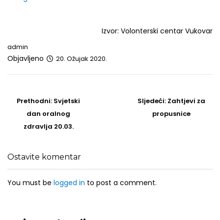
Izvor: Volonterski centar Vukovar
admin
Objavljeno
20. Ožujak 2020.
Post
navigation
Prethodni
Sljedeći
Prethodni:
Svjetski
Sljedeći:
Zahtjevi za
post
Post
dan oralnog
propusnice
zdravlja 20.03.
Ostavite komentar
You must be
logged in
to post a comment.