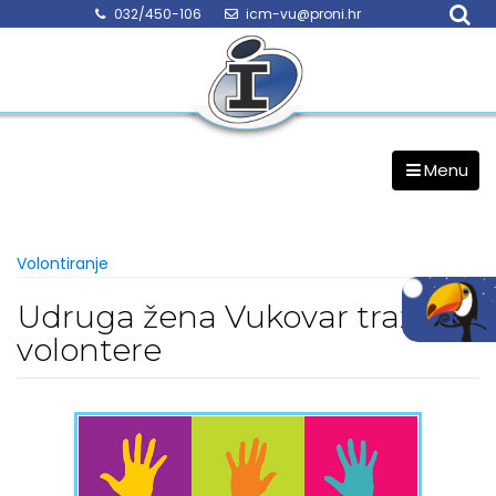
Skip
032/450-106
icm-vu@proni.hr
to
content
Menu
Volontiranje
Udruga žena Vukovar traži
volontere