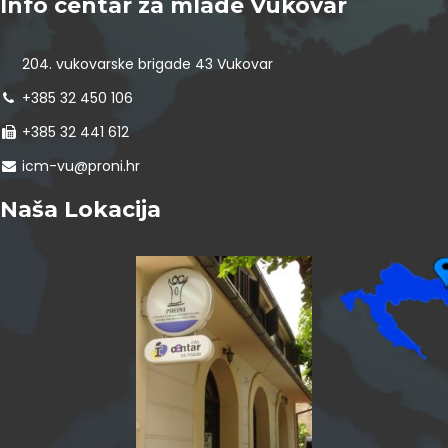
Info centar za mlade Vukovar
204. vukovarske brigade 43 Vukovar
+385 32 450 106
+385 32 441 612
icm-vu@proni.hr
Naša Lokacija