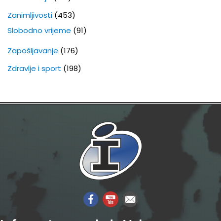
Zanimljivosti
(453)
Slobodno vrijeme
(91)
Zapošljavanje
(176)
Zdravlje i sport
(198)