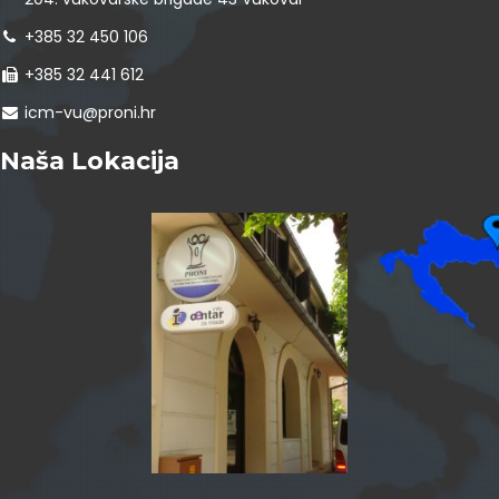
+385 32 450 106
+385 32 441 612
icm-vu@proni.hr
Naša Lokacija