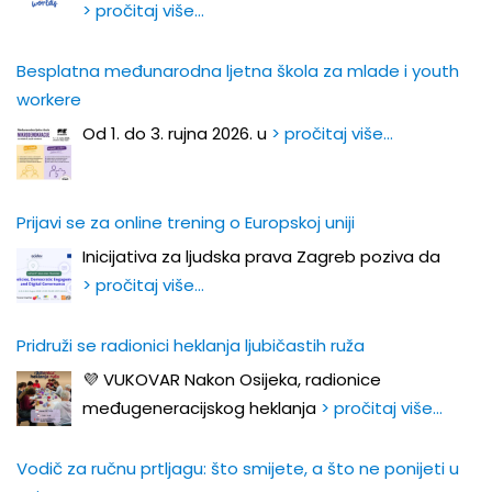
> pročitaj više…
Besplatna međunarodna ljetna škola za mlade i youth
workere
Od 1. do 3. rujna 2026. u
> pročitaj više…
Prijavi se za online trening o Europskoj uniji
Inicijativa za ljudska prava Zagreb poziva da
> pročitaj više…
Pridruži se radionici heklanja ljubičastih ruža
💜 VUKOVAR Nakon Osijeka, radionice
međugeneracijskog heklanja
> pročitaj više…
Vodič za ručnu prtljagu: što smijete, a što ne ponijeti u