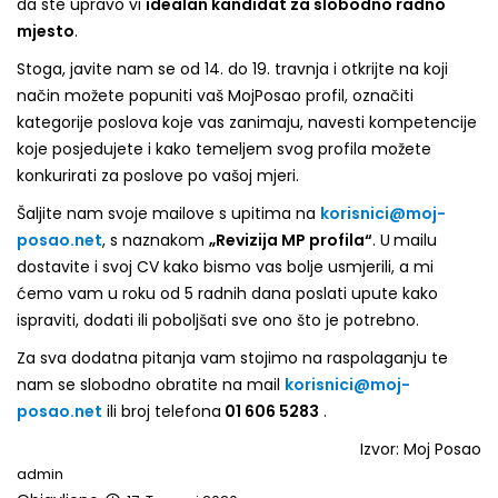
da ste upravo vi
idealan kandidat za slobodno radno
mjesto
.
Stoga, javite nam se od 14. do 19. travnja i otkrijte na koji
način možete popuniti vaš MojPosao profil, označiti
kategorije poslova koje vas zanimaju, navesti kompetencije
koje posjedujete i kako temeljem svog profila možete
konkurirati za poslove po vašoj mjeri.
Šaljite nam svoje mailove s upitima na
korisnici@moj-
posao.net
, s naznakom
„Revizija MP profila“
. U
mailu
dostavite i svoj CV kako bismo vas bolje usmjerili, a mi
ćemo vam u roku od 5 radnih dana poslati upute kako
ispraviti, dodati ili poboljšati sve ono što je potrebno.
Za sva dodatna pitanja vam stojimo na raspolaganju te
nam se slobodno obratite na mail
korisnici@moj-
posao.net
ili broj telefona
01 606 5283
.
Izvor: Moj Posao
admin