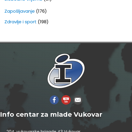
Zapošljavanje
(176)
Zdravlje i sport
(198)
Info centar za mlade Vukovar
204. vukovarske brigade 43 Vukovar