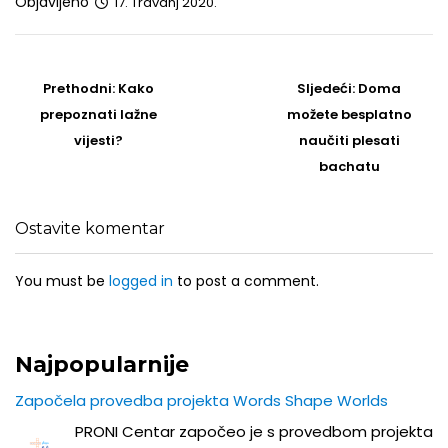
Objavljeno
17. Travanj 2020.
Post
navigation
Prethodni
Sljedeći
Prethodni:
Kako
Sljedeći:
Doma
post
Post
prepoznati lažne
možete besplatno
vijesti?
naučiti plesati
bachatu
Ostavite komentar
You must be
logged in
to post a comment.
Najpopularnije
Započela provedba projekta Words Shape Worlds
PRONI Centar započeo je s provedbom projekta