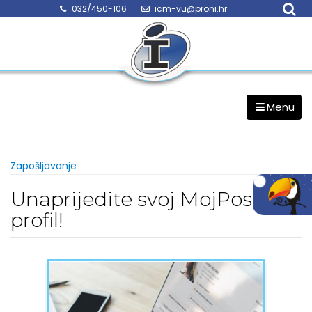
Skip
032/450-106
icm-vu@proni.hr
to
content
Menu
Zapošljavanje
Unaprijedite svoj MojPosao
profil!