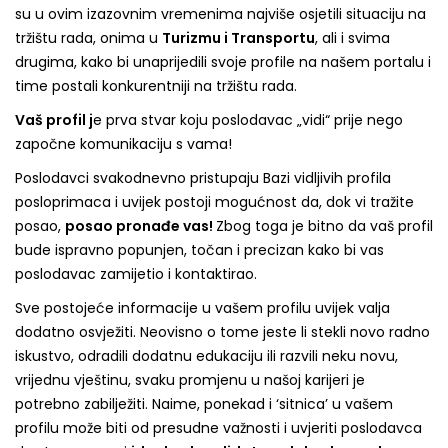
su u ovim izazovnim vremenima najviše osjetili situaciju na
tržištu rada, onima u
Turizmu i Transportu
, ali i svima
drugima, kako bi unaprijedili svoje profile na našem portalu i
time postali konkurentniji na tržištu rada.
Vaš profil j
e prva stvar koju poslodavac „vidi“ prije nego
započne komunikaciju s vama!
Poslodavci svakodnevno pristupaju Bazi vidljivih profila
posloprimaca i uvijek postoji mogućnost da, dok vi tražite
posao,
posao pronađe vas!
Zbog toga je bitno da vaš profil
bude ispravno popunjen, točan i precizan kako bi vas
poslodavac zamijetio i kontaktirao.
Sve postojeće informacije u vašem profilu uvijek valja
dodatno osvježiti. Neovisno o tome jeste li stekli novo radno
iskustvo, odradili dodatnu edukaciju ili razvili neku novu,
vrijednu vještinu, svaku promjenu u našoj karijeri je
potrebno zabilježiti. Naime, ponekad i ‘sitnica’ u vašem
profilu može biti od presudne važnosti i uvjeriti poslodavca