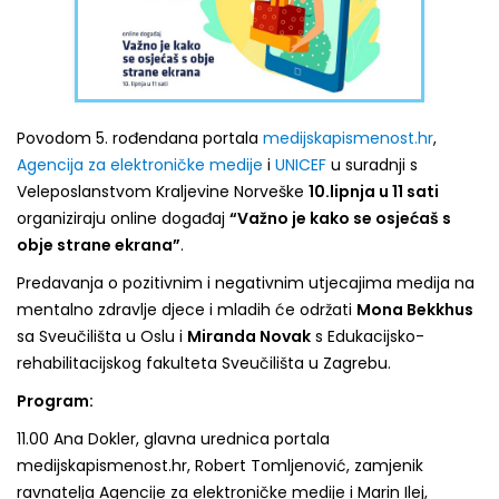
Povodom 5. rođendana portala
medijskapismenost.hr
,
Agencija za elektroničke medije
i
UNICEF
u suradnji s
Veleposlanstvom Kraljevine Norveške
10.lipnja u 11 sati
organiziraju online događaj
“Važno je kako se osjećaš s
obje strane ekrana”
.
Predavanja o pozitivnim i negativnim utjecajima medija na
mentalno zdravlje djece i mladih će održati
Mona Bekkhus
sa Sveučilišta u Oslu i
Miranda Novak
s Edukacijsko-
rehabilitacijskog fakulteta Sveučilišta u Zagrebu.
Program:
11.00 Ana Dokler, glavna urednica portala
medijskapismenost.hr, Robert Tomljenović, zamjenik
ravnatelja Agencije za elektroničke medije i Marin Ilej,