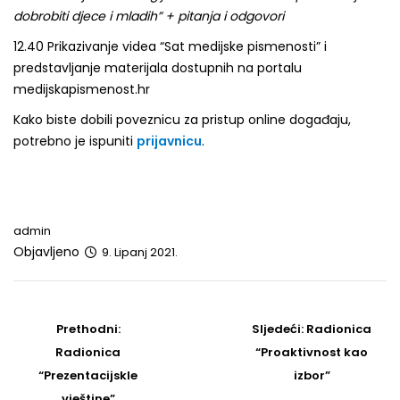
dobrobiti djece i mladih” + pitanja i odgovori
12.40 Prikazivanje videa “Sat medijske pismenosti” i
predstavljanje materijala dostupnih na portalu
medijskapismenost.hr
Kako biste dobili poveznicu za pristup online događaju,
potrebno je ispuniti
prijavnicu
.
admin
Objavljeno
9. Lipanj 2021.
Post
navigation
Prethodni
Sljedeći
Prethodni:
Sljedeći:
Radionica
post
Post
Radionica
“Proaktivnost kao
“Prezentacijskle
izbor”
vještine”