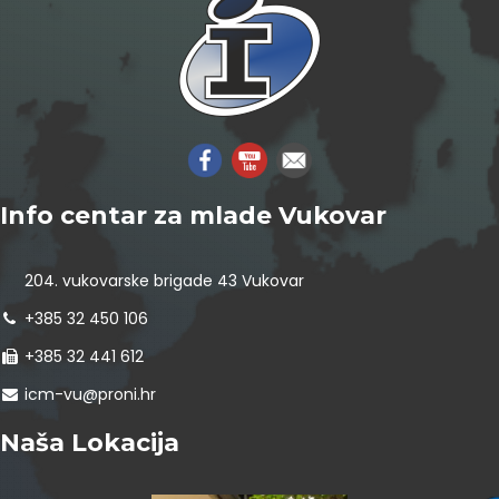
Info centar za mlade Vukovar
204. vukovarske brigade 43 Vukovar
+385 32 450 106
+385 32 441 612
icm-vu@proni.hr
Naša Lokacija