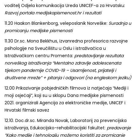
voditelj Odjela komunikacija Ureda UNICEF-a za Hrvatsku:
Razvoj portala medijskapismenost.hr i rezultati
11.20 Haakon Blankenborg, veleposlanik Norveške:
Suradnja u
promicanju medijske pismenosti
11.30 Dr.sc. Mona Bekkhus, izvanredna profesorica razvojne
psihologije na Sveučilištu u Oslu i istraživačica u
Istraživačkom centru Promenta:
predstavljanje rezultata
norveškog istraživanja “Mentalno zdravlje adolescenata
tijekom pandemije COVID-19 – Usamljenost, prijatelji i
društvene mreže” + pitanja i odgovori (na engleskom jeziku)
12.00 Prikazivanje pobjedničkih filmova iz natječaja “Mediji i
moji osjećaji”, koji su u sklopu Dana medijske pismenosti
2021. organizirali Agencija za elektroničke medije, UNICEF i
Hrvatski filmski savez
12.10. Doc.dr.sc. Miranda Novak, Laboratorij za prevencijska
istraživanja, Edukacijsko-rehabilitacijski fakultet:
predavanje
“Kako medije i tehnologiju možemo koristiti za promicanje