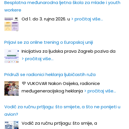
Besplatna međunarodna ljetna škola za mlade i youth
workere
Od 1. do 3. rujna 2026. u
> pročitaj više…
Prijavi se za online trening o Europskoj uniji
Inicijativa za ljudska prava Zagreb poziva da
> pročitaj više…
Pridruži se radionici heklanja ljubičastih ruža
💜 VUKOVAR Nakon Osijeka, radionice
međugeneracijskog heklanja
> pročitaj više…
Vodič za ručnu prtljagu: što smijete, a što ne ponijeti u
avion?
Vodič za ručnu prtljagu: što smije, a