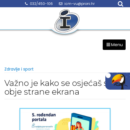
Skip
032/450-106
icm-vu@proni.hr
to
content
Menu
Zdravlje i sport
Važno je kako se osjećaš s
obje strane ekrana