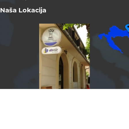
Naša Lokacija
InfoCentar by
Assist4web.com
Info centar za mlade Vukovar program je PRONI Centra za
socijalno podučavanje.
PRONI.HR