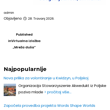
admin
Objavljeno
28. Travanj 2026.
Post
navigation
Published
in
Virtualna izložba
„Mreža duša“
Najpopularnije
Nova prilika za volontiranje u Kwidzyn, u Poljskoj
Organizacija Stowarzyszenie Akwedukt iz Poljske
poziva mlade
> pročitaj više…
Započela provedba projekta Words Shape Worlds