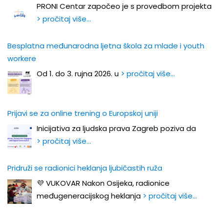
PRONI Centar započeo je s provedbom projekta
> pročitaj više…
Besplatna međunarodna ljetna škola za mlade i youth
workere
Od 1. do 3. rujna 2026. u
> pročitaj više…
Prijavi se za online trening o Europskoj uniji
Inicijativa za ljudska prava Zagreb poziva da
> pročitaj više…
Pridruži se radionici heklanja ljubičastih ruža
💜 VUKOVAR Nakon Osijeka, radionice
međugeneracijskog heklanja
> pročitaj više…