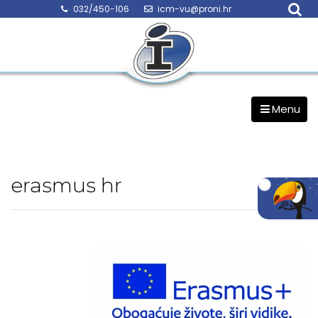
Skip
032/450-106
icm-vu@proni.hr
to
content
Menu
erasmus hr