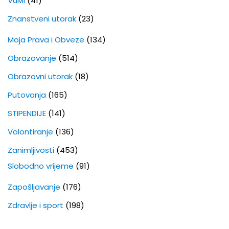
VuMi
(41)
Znanstveni utorak
(23)
Moja Prava i Obveze
(134)
Obrazovanje
(514)
Obrazovni utorak
(18)
Putovanja
(165)
STIPENDIJE
(141)
Volontiranje
(136)
Zanimljivosti
(453)
Slobodno vrijeme
(91)
Zapošljavanje
(176)
Zdravlje i sport
(198)