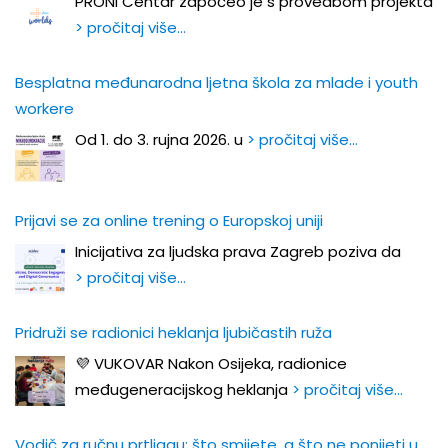
PRONI Centar započeo je s provedbom projekta
> pročitaj više…
Besplatna međunarodna ljetna škola za mlade i youth
workere
Od 1. do 3. rujna 2026. u
> pročitaj više…
Prijavi se za online trening o Europskoj uniji
Inicijativa za ljudska prava Zagreb poziva da
> pročitaj više…
Pridruži se radionici heklanja ljubičastih ruža
💜 VUKOVAR Nakon Osijeka, radionice
međugeneracijskog heklanja
> pročitaj više…
Vodič za ručnu prtljagu: što smijete, a što ne ponijeti u