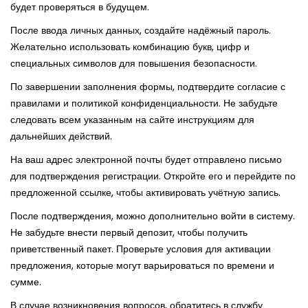
будет проверяться в будущем.
После ввода личных данных, создайте надёжный пароль.
Желательно использовать комбинацию букв, цифр и
специальных символов для повышения безопасности.
По завершении заполнения формы, подтвердите согласие с
правилами и политикой конфиденциальности. Не забудьте
следовать всем указанным на сайте инструкциям для
дальнейших действий.
На ваш адрес электронной почты будет отправлено письмо
для подтверждения регистрации. Откройте его и перейдите по
предложенной ссылке, чтобы активировать учётную запись.
После подтверждения, можно дополнительно войти в систему.
Не забудьте внести первый депозит, чтобы получить
приветственный пакет. Проверьте условия для активации
предложения, которые могут варьироваться по времени и
сумме.
В случае возникновения вопросов, обратитесь в службу