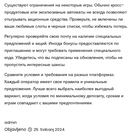
Существуют ограничения на некоторые игры. Обычно кросс-
продуктовые или эксклюзивные автоматы не всегда позволяют
отыгрывать акционные средства. Проверьте, не включены ли
ваши любимые слоты в черные списки, чтобы избежать потерь.
Регулярно проверяйте свою почту на наличие специальных
предложений и акций. Иногда бонусы предоставляются по
приглашению и могут требовать применения специального
кода. Убедитесь, что вы подписаны на обновления, чтобы не
пропустить интересные шансы.
Сравните условия и требования на разных платформах.
Каждый оператор имеет свои правила и уникальные
предложения. Лучше всего выбрать наиболее выгодный
вариант, когда условия по минимальному депозиту, срокам и
играм совпадают с вашими предпочтениями.
admin
Objavljeno
25. Svibanj 2024.