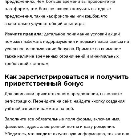
предложениях. Чем больше времени вы проводите на
платформе, тем больше шансов получить выгодные
предложения, такие как фриспины или кэшбэк, что
значительно улучшит общий опыт игры.
Изучите правила:
детальное понимание условий акций
поможет избежать недоразумений и повысит ваши шансы на
успешное использование бонусов. Примите во внимание
также наличие временных ограничений и минимальных
требований к ставкам.
Как зарегистрироваться и получить
приветственный бонус
Для активации приветственного предложения, выполните
регистрацию. Перейдите на сайт, найдите кнопку создания
учётной записи и нажмите на неё.
Заполните все обязательные поля формы, включая имя,
фамилию, адрес электронной почты и дату рождения.
Убедитесь, что вводите актуальную информацию, так как она