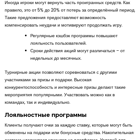
Иногда игроки могут вернуть часть проигранных средств. Как
правило, это от 5% до 20% от потерь за определённый период.
Такие предложения предоставляют возможность
компенсировать неудачи и мотивируют продолжать игру.
Регулярные кэшбэк программы повышают
лояльность пользователей.
Сроки действия акций могут различаться – от
недельных до месячных.
Турнирные акции позволяют соревноваться с другими
участниками за призы и подарки. Высокая
конкурентоспособность и интересные призы делают такие
мероприятия популярными. Участвовать можно как в
командах, так и индивидуально.
Лояльностные программы
Клиенты получают очки за каждую ставку, которые могут быть
обменены на подарки или бонусные средства. Накопительная