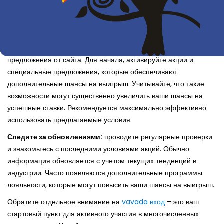
Игрокам стоит обратить внимание на актуальные
предложения от сайта. Для начала, активируйте акции и
специальные предложения, которые обеспечивают
дополнительные шансы на выигрыш. Учитывайте, что такие
возможности могут существенно увеличить ваши шансы на
успешные ставки. Рекомендуется максимально эффективно
использовать предлагаемые условия.
Следите за обновлениями:
проводите регулярные проверки
и знакомьтесь с последними условиями акций. Обычно
информация обновляется с учетом текущих тенденций в
индустрии. Часто появляются дополнительные программы
лояльности, которые могут повысить ваши шансы на выигрыш.
Обратите отдельное внимание на
vavada вход
– это ваш
стартовый пункт для активного участия в многочисленных