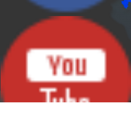
InfoCentar by
Assist4web.com
Info centar za mlade Vukovar program je PRONI Centra za