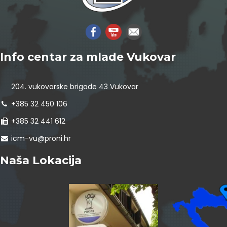
Info centar za mlade Vukovar
204. vukovarske brigade 43 Vukovar
+385 32 450 106
+385 32 441 612
icm-vu@proni.hr
Naša Lokacija