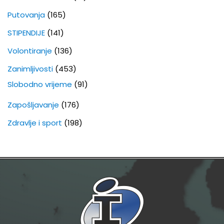
Putovanja
(165)
STIPENDIJE
(141)
Volontiranje
(136)
Zanimljivosti
(453)
Slobodno vrijeme
(91)
Zapošljavanje
(176)
Zdravlje i sport
(198)