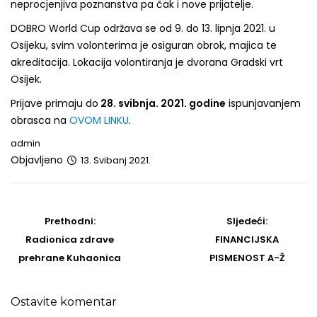
neprocjenjiva poznanstva pa čak i nove prijatelje.
DOBRO World Cup održava se od 9. do 13. lipnja 2021. u
Osijeku, svim volonterima je osiguran obrok, majica te
akreditacija. Lokacija volontiranja je dvorana Gradski vrt
Osijek.
Prijave primaju do
28. svibnja. 2021. godine
ispunjavanjem
obrasca na
OVOM LINKU
.
admin
Objavljeno
13. Svibanj 2021.
Post
navigation
Prethodni
Sljedeći
Prethodni:
Sljedeći:
post
Post
Radionica zdrave
FINANCIJSKA
prehrane Kuhaonica
PISMENOST A-Ž
Ostavite komentar