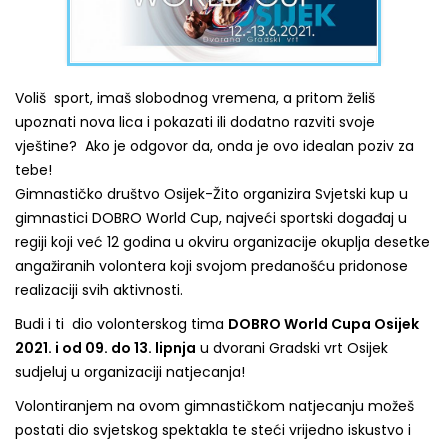
Voliš sport, imaš slobodnog vremena, a pritom želiš
upoznati nova lica i pokazati ili dodatno razviti svoje
vještine? Ako je odgovor da, onda je ovo idealan poziv za
tebe!
Gimnastičko društvo Osijek-Žito organizira Svjetski kup u
gimnastici DOBRO World Cup, najveći sportski događaj u
regiji koji već 12 godina u okviru organizacije okuplja desetke
angažiranih volontera koji svojom predanošću pridonose
realizaciji svih aktivnosti.
Budi i ti dio volonterskog tima
DOBRO World Cupa Osijek
2021. i od 09. do 13. lipnja
u dvorani Gradski vrt Osijek
sudjeluj u organizaciji natjecanja!
Volontiranjem na ovom gimnastičkom natjecanju možeš
postati dio svjetskog spektakla te steći vrijedno iskustvo i