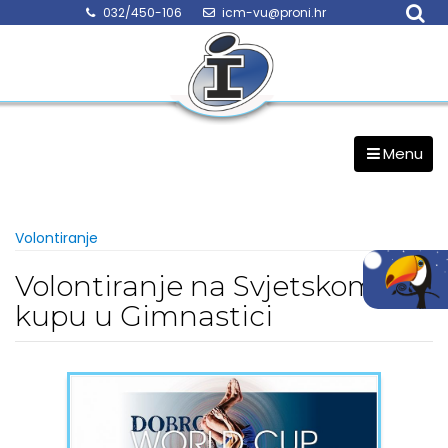
Skip
032/450-106
icm-vu@proni.hr
to
content
Menu
Volontiranje
Volontiranje na Svjetskom
kupu u Gimnastici