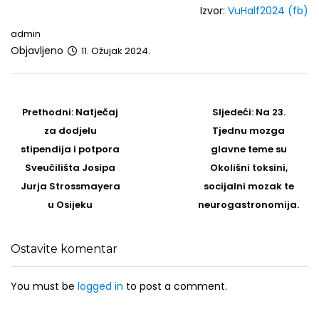
Izvor:
VuHalf2024 (fb)
admin
Objavljeno
11. Ožujak 2024.
Post
navigation
Prethodni
Sljedeći
Prethodni:
Natječaj
Sljedeći:
Na 23.
post
Post
za dodjelu
Tjednu mozga
stipendija i potpora
glavne teme su
Sveučilišta Josipa
Okolišni toksini,
Jurja Strossmayera
socijalni mozak te
u Osijeku
neurogastronomija.
Ostavite komentar
You must be
logged in
to post a comment.