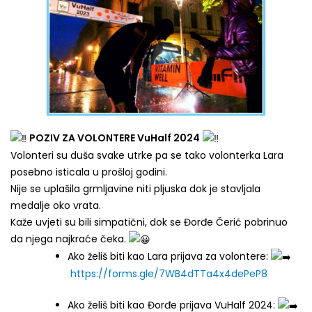
POZIV ZA VOLONTERE VuHalf 2024
Volonteri su duša svake utrke pa se tako volonterka Lara
posebno isticala u prošloj godini.
Nije se uplašila grmljavine niti pljuska dok je stavljala
medalje oko vrata.
Kaže uvjeti su bili simpatični, dok se Đorđe Čerić pobrinuo
da njega najkraće čeka.
Ako želiš biti kao Lara prijava za volontere:
https://forms.gle/7WB4dTTa4x4dePeP8
Ako želiš biti kao Đorđe prijava VuHalf 2024: