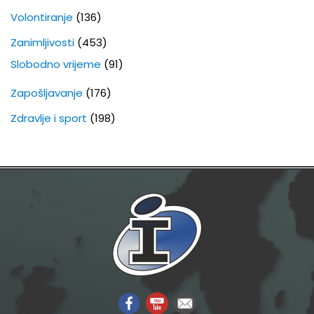
Volontiranje
(136)
Zanimljivosti
(453)
Slobodno vrijeme
(91)
Zapošljavanje
(176)
Zdravlje i sport
(198)