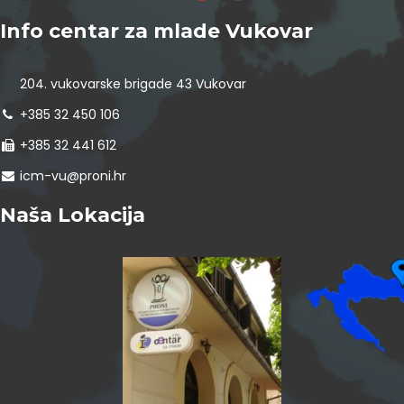
Info centar za mlade Vukovar
204. vukovarske brigade 43 Vukovar
+385 32 450 106
+385 32 441 612
icm-vu@proni.hr
Naša Lokacija