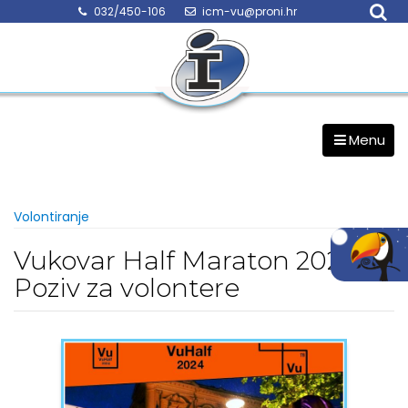
Skip
032/450-106
icm-vu@proni.hr
to
content
Menu
Volontiranje
Vukovar Half Maraton 2024:
Poziv za volontere