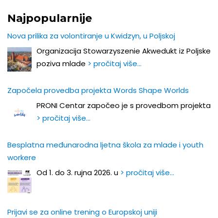
Najpopularnije
Nova prilika za volontiranje u Kwidzyn, u Poljskoj
Organizacija Stowarzyszenie Akwedukt iz Poljske
poziva mlade
> pročitaj više…
Započela provedba projekta Words Shape Worlds
PRONI Centar započeo je s provedbom projekta
> pročitaj više…
Besplatna međunarodna ljetna škola za mlade i youth
workere
Od 1. do 3. rujna 2026. u
> pročitaj više…
Prijavi se za online trening o Europskoj uniji