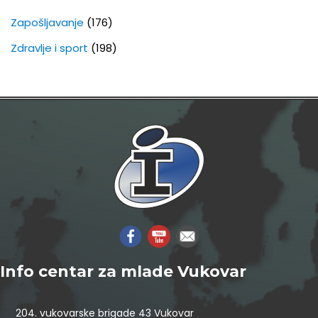
Zapošljavanje
(176)
Zdravlje i sport
(198)
Info centar za mlade Vukovar
204. vukovarske brigade 43 Vukovar