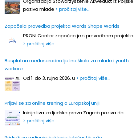
Organizacija Stowarzyszenie Akwedukt iz Poljske
poziva mlade
> pročitaj više…
Započela provedba projekta Words Shape Worlds
PRONI Centar započeo je s provedbom projekta
> pročitaj više…
Besplatna međunarodna ljetna škola za mlade i youth
workere
Od 1. do 3. rujna 2026. u
> pročitaj više…
Prijavi se za online trening o Europskoj uniji
Inicijativa za ljudska prava Zagreb poziva da
> pročitaj više…
Pridruži se radionici heklanja ljubičastih ruža