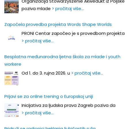
Organizacija Stowarzyszenie Akwedukt iz Poljske
poziva mlade
> pročitaj više…
Započela provedba projekta Words Shape Worlds
PRONI Centar započeo je s provedbom projekta
> pročitaj više…
Besplatna međunarodna ljetna škola za mlade i youth
workere
Od 1. do 3. rujna 2026. u
> pročitaj više…
Prijavi se za online trening o Europskoj uniji
Inicijativa za ljudska prava Zagreb poziva da
> pročitaj više…
Pridruži se radionici heklanja ljubičastih ruža