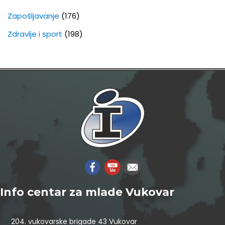
Zapošljavanje
(176)
Zdravlje i sport
(198)
Info centar za mlade Vukovar
204. vukovarske brigade 43 Vukovar