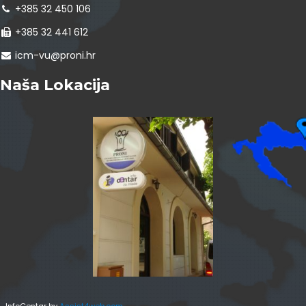
+385 32 450 106
+385 32 441 612
icm-vu@proni.hr
Naša Lokacija
InfoCentar by
Assist4web.com