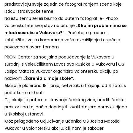
predstavljaju svoje zajednice fotografiranjem scena koje
ističu istraživačke teme.
Na istu temu željeli bismo da putem fotografije- Photo
voice iskažete svoj stav na pitanje
„S kojim problemima se
mladi susreću u Vukovaru?“
. Prošetajte gradom i
zabilježite svojim kamerama vaša razmišljanja i osjećaje
povezane s ovom temom.
PRONI Centar za socijalno podučavanje iz Vukovara u
suradnji s Veleučilištem Lavoslava Ružičke u Vukovaru i OŠ
Josipa Matoša Vukovar organizira volontersku akciju po
nazivom
„Šareni zid moje škole“.
Akcija je planirana 18. lipnja, četvrtak, u trajanju od 4 sata, s
početkom u 10 sati.
Cilj akcije je putem oslikavanja školskog zida, urediti školski
prostor i na taj način doprinijeti kvalitetnijem boravku djece
u školskoj ustanovi.
Kroz prilagođeno uključivanje učenika OŠ Josipa Matoša
Vukovar u volontersku akciju, cilj nam je također