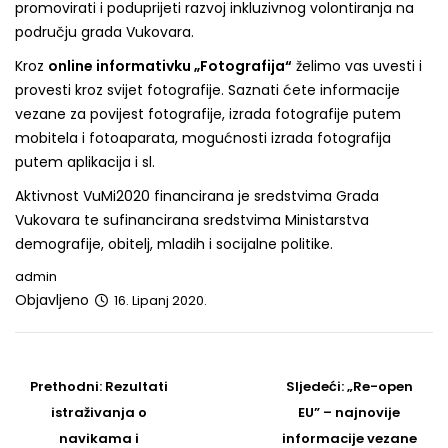
promovirati i poduprijeti razvoj inkluzivnog volontiranja na
području grada Vukovara.
Kroz
online informativku „Fotografija“
želimo vas uvesti i
provesti kroz svijet fotografije. Saznati ćete informacije
vezane za povijest fotografije, izrada fotografije putem
mobitela i fotoaparata, mogućnosti izrada fotografija
putem aplikacija i sl.
Aktivnost VuMi2020 financirana je sredstvima Grada
Vukovara te sufinancirana sredstvima Ministarstva
demografije, obitelj, mladih i socijalne politike.
admin
Objavljeno
16. Lipanj 2020.
Post
navigation
Prethodni
Sljedeći
Prethodni:
Rezultati
Sljedeći:
„Re-open
post
Post
istraživanja o
EU” – najnovije
navikama i
informacije vezane