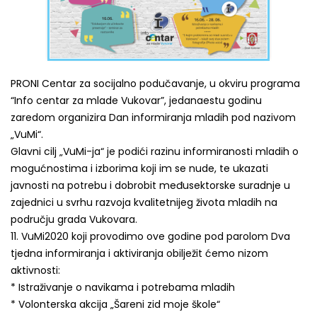
PRONI Centar za socijalno podučavanje, u okviru programa
“Info centar za mlade Vukovar”, jedanaestu godinu
zaredom organizira Dan informiranja mladih pod nazivom
„VuMi“.
Glavni cilj „VuMi-ja“ je podići razinu informiranosti mladih o
mogućnostima i izborima koji im se nude, te ukazati
javnosti na potrebu i dobrobit međusektorske suradnje u
zajednici u svrhu razvoja kvalitetnijeg života mladih na
području grada Vukovara.
11. VuMi2020 koji provodimo ove godine pod parolom Dva
tjedna informiranja i aktiviranja obilježit ćemo nizom
aktivnosti:
* Istraživanje o navikama i potrebama mladih
* Volonterska akcija „Šareni zid moje škole“