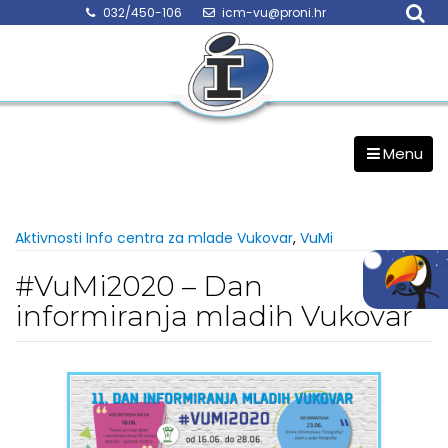
Skip
032/450-106
icm-vu@proni.hr
to
content
Menu
Aktivnosti Info centra za mlade Vukovar
,
VuMi
#VuMi2020 – Dan
informiranja mladih Vukovar