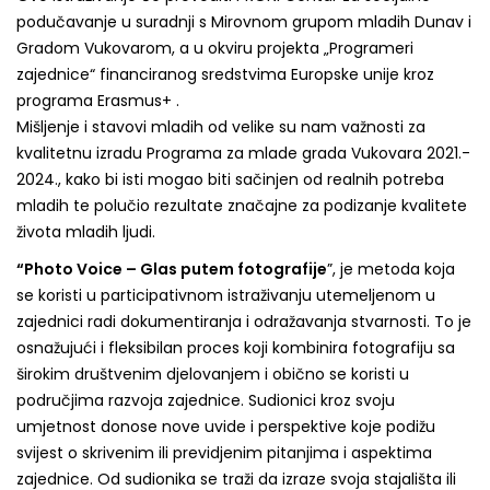
podučavanje u suradnji s Mirovnom grupom mladih Dunav i
Gradom Vukovarom, a u okviru projekta „Programeri
zajednice“ financiranog sredstvima Europske unije kroz
programa Erasmus+ .
Mišljenje i stavovi mladih od velike su nam važnosti za
kvalitetnu izradu Programa za mlade grada Vukovara 2021.-
2024., kako bi isti mogao biti sačinjen od realnih potreba
mladih te polučio rezultate značajne za podizanje kvalitete
života mladih ljudi.
“Photo Voice – Glas putem fotografije
”, je metoda koja
se koristi u participativnom istraživanju utemeljenom u
zajednici radi dokumentiranja i odražavanja stvarnosti. To je
osnažujući i fleksibilan proces koji kombinira fotografiju sa
širokim društvenim djelovanjem i obično se koristi u
područjima razvoja zajednice. Sudionici kroz svoju
umjetnost donose nove uvide i perspektive koje podižu
svijest o skrivenim ili previdjenim pitanjima i aspektima
zajednice. Od sudionika se traži da izraze svoja stajališta ili