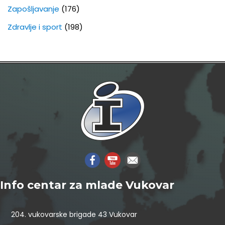
Zapošljavanje
(176)
Zdravlje i sport
(198)
Info centar za mlade Vukovar
204. vukovarske brigade 43 Vukovar