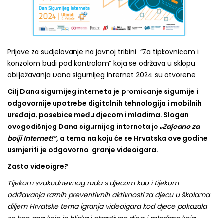
Prijave za sudjelovanje na javnoj tribini “Za tipkovnicom i
konzolom budi pod kontrolom” koja se održava u sklopu
obilježavanja Dana sigurnijeg internet 2024 su otvorene
Cilj Dana sigurnijeg interneta je promicanje sigurnije i
odgovornije upotrebe digitalnih tehnologija i mobilnih
uređaja, posebice među djecom i mladima. Slogan
ovogodišnjeg Dana sigurnijeg interneta je „
Zajedno za
bolji Internet!“,
a tema na koju će se Hrvatska ove godine
usmjeriti je odgovorno igranje videoigara.
Zašto videoigre?
Tijekom svakodnevnog rada s djecom kao i tijekom
održavanja raznih preventivnih aktivnosti za djecu u školama
diljem Hrvatske tema igranja videoigara kod djece pokazala
se kao ona koja je bliska i atraktivna djeci i mladima koja