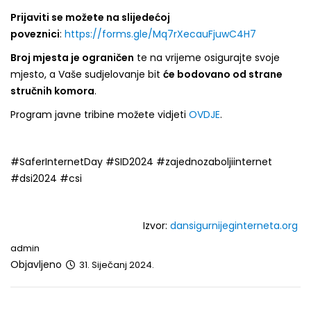
Prijaviti se možete na slijedećoj
poveznici
:
https://forms.gle/Mq7rXecauFjuwC4H7
Broj mjesta je ograničen
te na vrijeme osigurajte svoje
mjesto, a Vaše sudjelovanje bit
će bodovano od strane
stručnih komora
.
Program javne tribine možete vidjeti
OVDJE
.
#SaferInternetDay #SID2024 #zajednozaboljiinternet
#dsi2024 #csi
Izvor:
dansigurnijeginterneta.org
admin
Objavljeno
31. Siječanj 2024.
Post