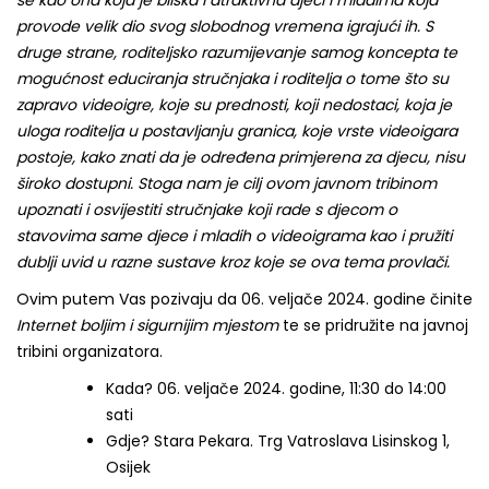
provode velik dio svog slobodnog vremena igrajući ih. S
druge strane, roditeljsko razumijevanje samog koncepta te
mogućnost educiranja stručnjaka i roditelja o tome što su
zapravo videoigre, koje su prednosti, koji nedostaci, koja je
uloga roditelja u postavljanju granica, koje vrste videoigara
postoje, kako znati da je određena primjerena za djecu, nisu
široko dostupni. Stoga nam je cilj ovom javnom tribinom
upoznati i osvijestiti stručnjake koji rade s djecom o
stavovima same djece i mladih o videoigrama kao i pružiti
dublji uvid u razne sustave kroz koje se ova tema provlači.
Ovim putem Vas pozivaju da 06. veljače 2024. godine činite
Internet boljim i sigurnijim mjestom
te se pridružite na javnoj
tribini organizatora.
Kada? 06. veljače 2024. godine, 11:30 do 14:00
sati
Gdje? Stara Pekara. Trg Vatroslava Lisinskog 1,
Osijek