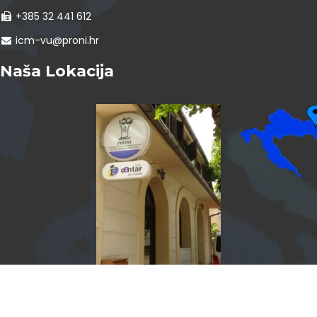
+385 32 441 612
icm-vu@proni.hr
Naša Lokacija
InfoCentar by
Assist4web.com