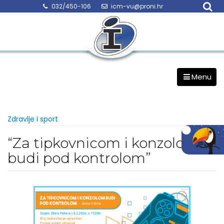
Skip
032/450-106
icm-vu@proni.hr
to
content
Menu
Zdravlje i sport
“Za tipkovnicom i konzolom
budi pod kontrolom”