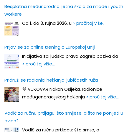
Besplatna međunarodna ljetna škola za mlade i youth
workere
Od 1. do 3. rujna 2026. u
> pročitaj više…
Prijavi se za online trening o Europskoj uniji
Inicijativa za ljudska prava Zagreb poziva da
> pročitaj više…
Pridruži se radionici heklanja ljubičastih ruža
💜 VUKOVAR Nakon Osijeka, radionice
međugeneracijskog heklanja
> pročitaj više…
Vodič za ručnu prtljagu: što smijete, a što ne ponijeti u
avion?
Vodič za ručnu prtljagu: što smije, a