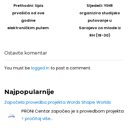
navigation
Prethodni
Sljedeći
Prethodni:
Upis
Sljedeći:
YIHR
post
Post
prvašića od ove
organizira studijsko
godine
putovanje u
elektroničkim putem
Sarajevo za mlade iz
RH (18-30)
Ostavite komentar
You must be
logged in
to post a comment.
Najpopularnije
Započela provedba projekta Words Shape Worlds
PRONI Centar započeo je s provedbom projekta
> pročitaj više…