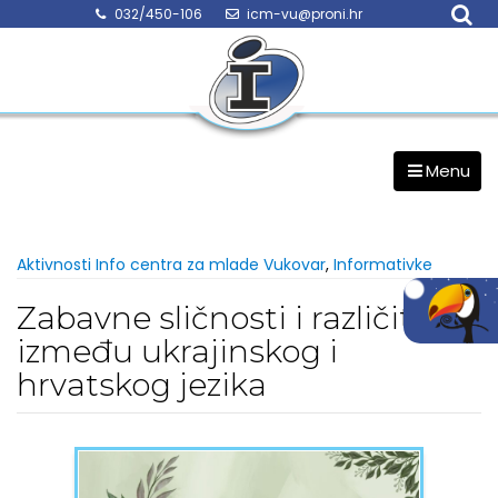
Skip
032/450-106
icm-vu@proni.hr
to
content
Menu
Aktivnosti Info centra za mlade Vukovar
,
Informativke
Zabavne sličnosti i različitosti
između ukrajinskog i
hrvatskog jezika