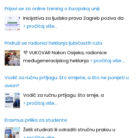
Prijavi se za online trening o Europskoj uniji
Inicijativa za ljudska prava Zagreb poziva da
> pročitaj više…
Pridruži se radionici heklanja ljubičastih ruža
💜 VUKOVAR Nakon Osijeka, radionice
međugeneracijskog heklanja
> pročitaj više…
Vodič za ručnu prtljagu: što smijete, a što ne ponijeti u
avion?
Vodič za ručnu prtljagu: što smije, a
> pročitaj više…
Erasmus prilika za studente
Želiš studirati ili odraditi stručnu praksu u
> pročitaj više…