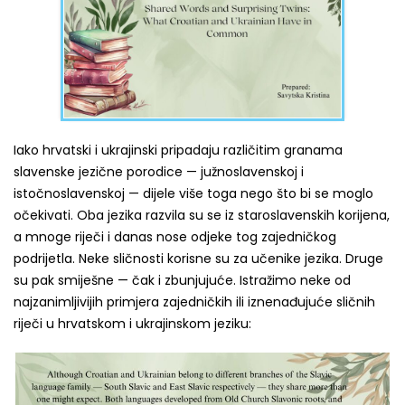
Iako hrvatski i ukrajinski pripadaju različitim granama
slavenske jezične porodice — južnoslavenskoj i
istočnoslavenskoj — dijele više toga nego što bi se moglo
očekivati. Oba jezika razvila su se iz staroslavenskih korijena,
a mnoge riječi i danas nose odjeke tog zajedničkog
podrijetla. Neke sličnosti korisne su za učenike jezika. Druge
su pak smiješne — čak i zbunjujuće. Istražimo neke od
najzanimljivijih primjera zajedničkih ili iznenađujuće sličnih
riječi u hrvatskom i ukrajinskom jeziku: