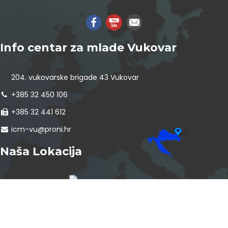
Info centar za mlade Vukovar
204. vukovarske brigade 43 Vukovar
+385 32 450 106
+385 32 441 612
icm-vu@proni.hr
Naša Lokacija
InfoCentar by
Assist4web.com
Info centar za mlade Vukovar program je PRONI Centra za