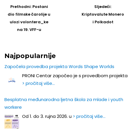
navigation
Prethodni
Sljedeći
Prethodni:
Postani
Sljedeći:
post
Post
dio filmske čarolije u
Kriptovalute Monero
ulozi volontera_ke
i Polkadot
na 19. VFF-u
Najpopularnije
Započela provedba projekta Words Shape Worlds
PRONI Centar započeo je s provedbom projekta
> pročitaj više…
Besplatna međunarodna ljetna škola za mlade i youth
workere
Od 1. do 3. rujna 2026. u
> pročitaj više…