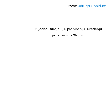
Izvor:
Udruga Oppidum
Sljedeći
Sljedeći:
Sudjeluj u planiranju i uređenju
Post
prostora na Olajnici