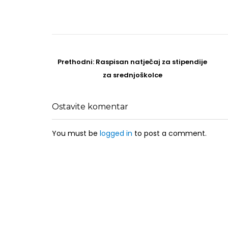
Post
navigation
Prethodni
Prethodni:
Raspisan natječaj za stipendije
post
za srednjoškolce
Ostavite komentar
You must be
logged in
to post a comment.