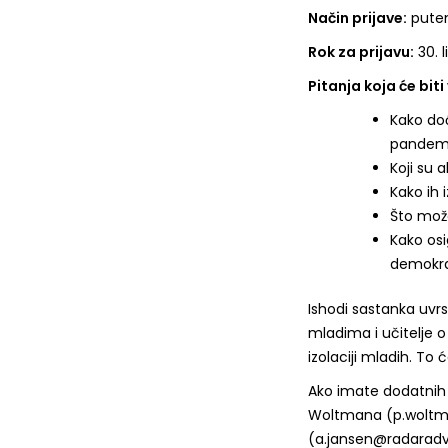
Način prijave:
putem
Rok za prijavu:
30. 
Pitanja koja će bit
Kako doći
pandemi
Koji su 
Kako ih i
Što mož
Kako osi
demokra
I
shodi sastanka uvrsti
mladima i učitelje o 
izolaciji mladih. To ć
Ako imate dodatnih 
Woltmana (
p.woltm
(
a.jansen@radaradvi