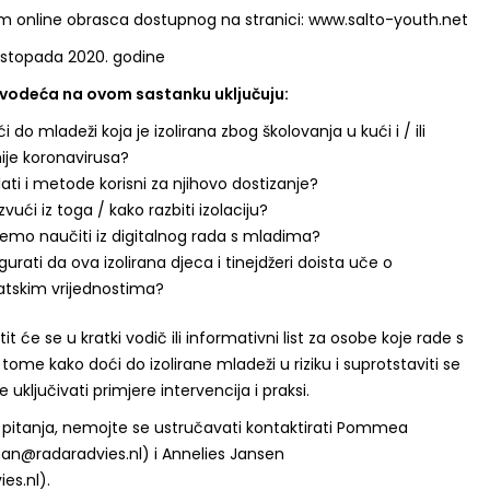
 online obrasca dostupnog na stranici: www.salto-youth.net
listopada 2020. godine
i vodeća na ovom sastanku uključuju:
 do mladeži koja je izolirana zbog školovanja u kući i / ili
je koronavirusa?
alati i metode korisni za njihovo dostizanje?
zvući iz toga / kako razbiti izolaciju?
emo naučiti iz digitalnog rada s mladima?
gurati da ova izolirana djeca i tinejdžeri doista uče o
tskim vrijednostima?
t će se u kratki vodič ili informativni list za osobe koje rade s
tome kako doći do izolirane mladeži u riziku i suprotstaviti se
e uključivati ​​primjere intervencija i praksi.
pitanja, nemojte se ustručavati kontaktirati Pommea
an@radaradvies.nl
) i Annelies Jansen
es.nl
).