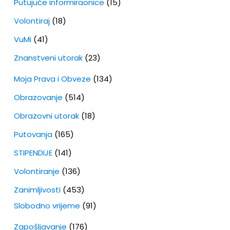
Putujuće informiraonice
(15)
Volontiraj
(18)
VuMi
(41)
Znanstveni utorak
(23)
Moja Prava i Obveze
(134)
Obrazovanje
(514)
Obrazovni utorak
(18)
Putovanja
(165)
STIPENDIJE
(141)
Volontiranje
(136)
Zanimljivosti
(453)
Slobodno vrijeme
(91)
Zapošljavanje
(176)