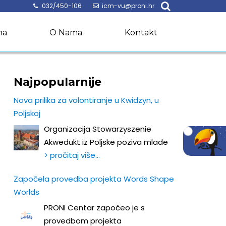
032/450-106
icm-vu@proni.hr
na
O Nama
Kontakt
Najpopularnije
Nova prilika za volontiranje u Kwidzyn, u
Poljskoj
Organizacija Stowarzyszenie
Akwedukt iz Poljske poziva mlade
> pročitaj više…
Započela provedba projekta Words Shape
Worlds
PRONI Centar započeo je s
provedbom projekta