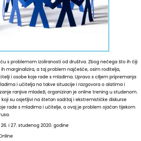
ću s problemom izoliranosti od društva. Zbog nečega što ih čiji
ih marginalizira, a taj problem najčešće, osim roditelja,
učitelji i osobe koje rade s mladima. Upravo s ciljem pripremanja
adima i učitelja na takve situacije i razgovora o alatima i
je ranjive mladeži, organiziran je online trening u studenom.
ji su osjetljivi na štetan sadržaj i ekstremističke diskurse
oje rade s mladima i učitelje, a ovaj je problem ojačan tijekom
rusa.
26. i 27. studenog 2020. godine
nline