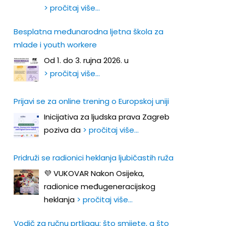
> pročitaj više…
Besplatna međunarodna ljetna škola za
mlade i youth workere
Od 1. do 3. rujna 2026. u
> pročitaj više…
Prijavi se za online trening o Europskoj uniji
Inicijativa za ljudska prava Zagreb
poziva da
> pročitaj više…
Pridruži se radionici heklanja ljubičastih ruža
💜 VUKOVAR Nakon Osijeka,
radionice međugeneracijskog
heklanja
> pročitaj više…
Vodič za ručnu prtljagu: što smijete, a što