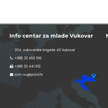
Info centar za mlade Vukovar
204. vukovarske brigade 43 Vukovar
+385 32 450 106
+385 32 441 612
icm-vu@proni.hr