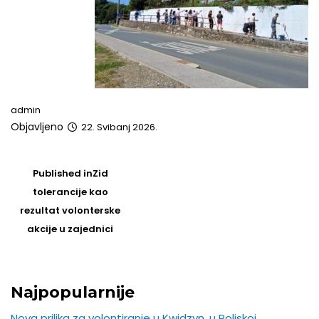
admin
Objavljeno
22. Svibanj 2026.
Post
navigation
Published in
Zid
tolerancije kao
rezultat volonterske
akcije u zajednici
Najpopularnije
Nova prilika za volontiranje u Kwidzyn, u Poljskoj