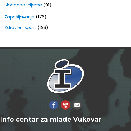
Slobodno vrijeme
(91)
Zapošljavanje
(176)
Zdravlje i sport
(198)
Info centar za mlade Vukovar