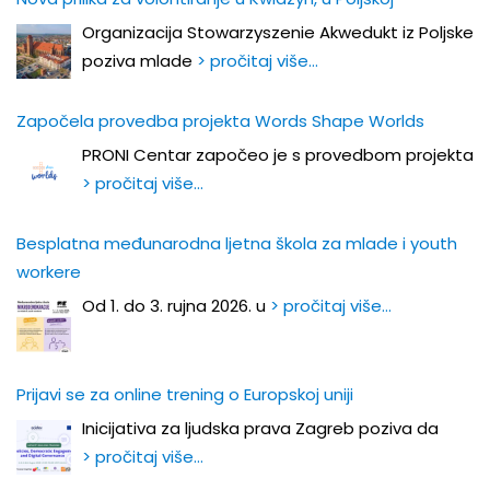
Organizacija Stowarzyszenie Akwedukt iz Poljske
poziva mlade
> pročitaj više…
Započela provedba projekta Words Shape Worlds
PRONI Centar započeo je s provedbom projekta
> pročitaj više…
Besplatna međunarodna ljetna škola za mlade i youth
workere
Od 1. do 3. rujna 2026. u
> pročitaj više…
Prijavi se za online trening o Europskoj uniji
Inicijativa za ljudska prava Zagreb poziva da
> pročitaj više…