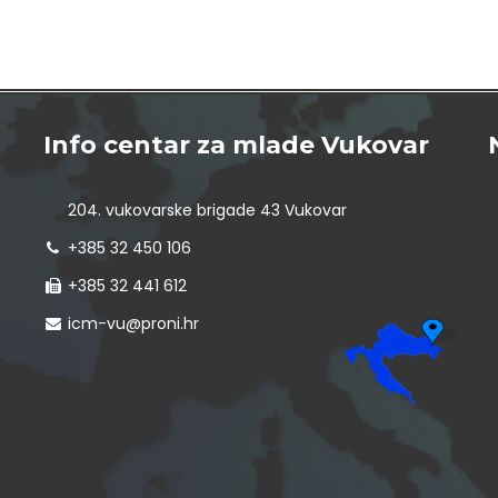
Info centar za mlade Vukovar
204. vukovarske brigade 43 Vukovar
+385 32 450 106
+385 32 441 612
icm-vu@proni.hr