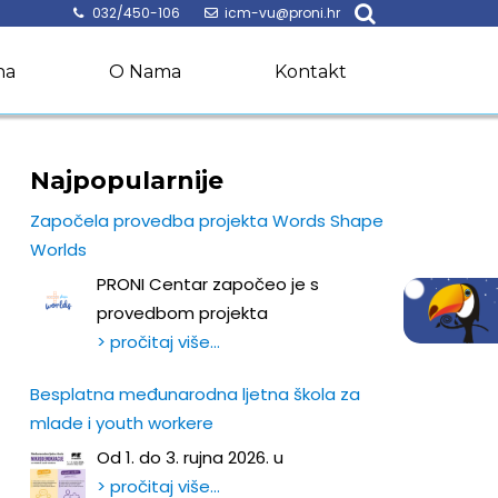
032/450-106
icm-vu@proni.hr
na
O Nama
Kontakt
Najpopularnije
Započela provedba projekta Words Shape
Worlds
PRONI Centar započeo je s
provedbom projekta
> pročitaj više…
Besplatna međunarodna ljetna škola za
mlade i youth workere
Od 1. do 3. rujna 2026. u
> pročitaj više…