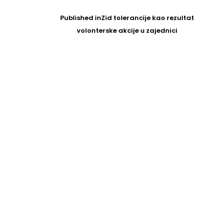
Post
navigation
Published in
Zid tolerancije kao rezultat
volonterske akcije u zajednici