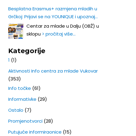
Besplatna Erasmus+ razmjena mladih u
Grčkoj: Prijavi se na YOUNIQUE i upoznaj
Europu iz prve ruke!
Centar za mlade u Dalju (OBŽ) u
sklopu
> pročitaj više…
Kategorije
1
(1)
Aktivnosti Info centra za mlade Vukovar
(353)
Info točke
(61)
Informativke
(29)
Ostalo
(7)
Promjenotvorci
(28)
Putujuće informiraonice
(15)