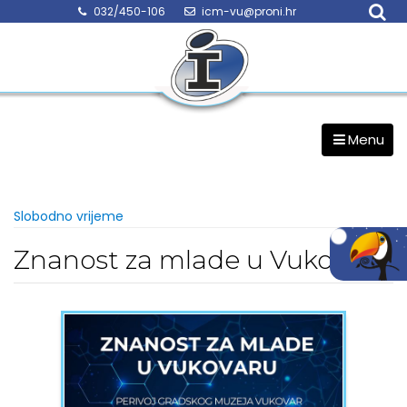
Skip
032/450-106
icm-vu@proni.hr
to
content
Menu
Slobodno vrijeme
Znanost za mlade u Vukovaru