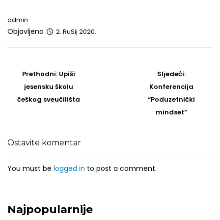
admin
Objavljeno
2. RuSij 2020.
Post
navigation
Prethodni
Sljedeći
Prethodni:
Upiši
Sljedeći:
post
Post
jesensku školu
Konferencija
češkog sveučilišta
“Poduzetnički
mindset”
Ostavite komentar
You must be
logged in
to post a comment.
Najpopularnije