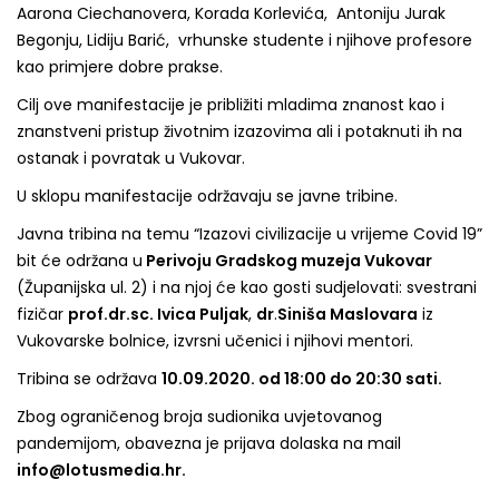
Aarona Ciechanovera, Korada Korlevića, Antoniju Jurak
Begonju, Lidiju Barić, vrhunske studente i njihove profesore
kao primjere dobre prakse.
Cilj ove manifestacije je približiti mladima znanost kao i
znanstveni pristup životnim izazovima ali i potaknuti ih na
ostanak i povratak u Vukovar.
U sklopu manifestacije održavaju se javne tribine.
Javna tribina na temu “Izazovi civilizacije u vrijeme Covid 19”
bit će održana u
Perivoju Gradskog muzeja Vukovar
(Županijska ul. 2) i na njoj će kao gosti sudjelovati: svestrani
fizičar
prof.dr.sc. Ivica Puljak
,
dr
.
Siniša Maslovara
iz
Vukovarske bolnice, izvrsni učenici i njihovi mentori.
Tribina se održava
10.09.2020. od 18:00 do 20:30 sati.
Zbog ograničenog broja sudionika uvjetovanog
pandemijom, obavezna je prijava dolaska na mail
info@lotusmedia.hr.