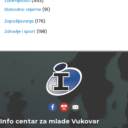
Zanimljivosti
(453)
Slobodno vrijeme
(91)
Zapošljavanje
(176)
Zdravlje i sport
(198)
Info centar za mlade Vukovar