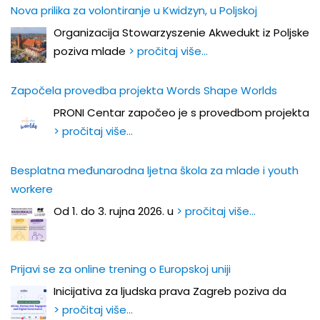
Nova prilika za volontiranje u Kwidzyn, u Poljskoj
Organizacija Stowarzyszenie Akwedukt iz Poljske
poziva mlade
> pročitaj više…
Započela provedba projekta Words Shape Worlds
PRONI Centar započeo je s provedbom projekta
> pročitaj više…
Besplatna međunarodna ljetna škola za mlade i youth
workere
Od 1. do 3. rujna 2026. u
> pročitaj više…
Prijavi se za online trening o Europskoj uniji
Inicijativa za ljudska prava Zagreb poziva da
> pročitaj više…