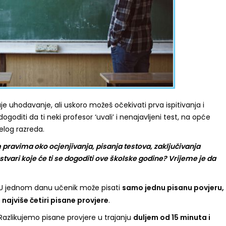
aje uhodavanje, ali uskoro možeš očekivati prva ispitivanja i
goditi da ti neki profesor ‘uvali’ i nenajavljeni test, na opće
elog razreda.
 pravima oko ocjenjivanja, pisanja testova, zaključivanja
 stvari koje će ti se dogoditi ove školske godine? Vrijeme je da
U jednom danu učenik može pisati
samo jednu pisanu povjeru,
najviše četiri pisane provjere
.
azlikujemo pisane provjere u trajanju
duljem od 15 minuta i