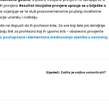
ih provjera.
Rezultat inicijalne provjere upisuje se u bilješke o
ne ocjenjuje se te služi pravovremenome pružanju kvalitetne
ije učeniku i roditelju.
a ne dopusti da ih profesori krše. Za sve koji žele još detaljnije
trebaju link za profesora koji ih uporno krši – obavezno provjerite
ma, postupcima i elementima vrednovanja učenika u osnovnoj
Sljedeći
Sljedeći:
Zašto je važno volontirati?
Post