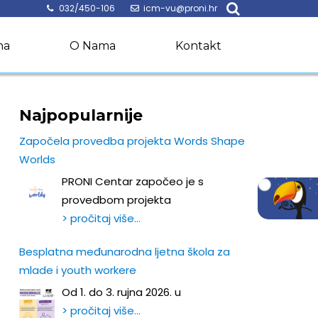
032/450-106
icm-vu@proni.hr
na
O Nama
Kontakt
Najpopularnije
Započela provedba projekta Words Shape
Worlds
PRONI Centar započeo je s
provedbom projekta
> pročitaj više…
Besplatna međunarodna ljetna škola za
mlade i youth workere
Od 1. do 3. rujna 2026. u
> pročitaj više…