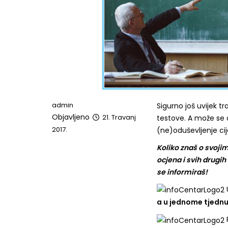
admin
Sigurno još uvijek tr
Objavljeno
21. Travanj
testove. A može se do
2017.
(ne)oduševljenje cij
Koliko znaš o svojim
ocjena i svih drugih
se informiraš!
a u jednome tjednu 
R