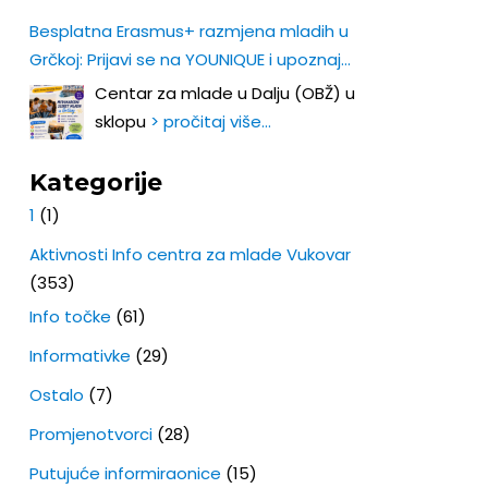
Besplatna Erasmus+ razmjena mladih u
Grčkoj: Prijavi se na YOUNIQUE i upoznaj
Europu iz prve ruke!
Centar za mlade u Dalju (OBŽ) u
sklopu
> pročitaj više…
Kategorije
1
(1)
Aktivnosti Info centra za mlade Vukovar
(353)
Info točke
(61)
Informativke
(29)
Ostalo
(7)
Promjenotvorci
(28)
Putujuće informiraonice
(15)