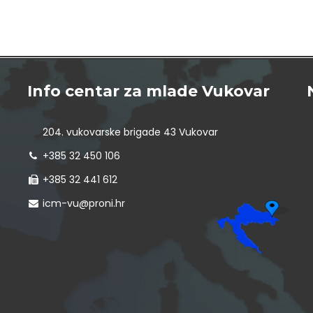
Info centar za mlade Vukovar
204. vukovarske brigade 43 Vukovar
+385 32 450 106
+385 32 441 612
icm-vu@proni.hr