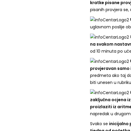
kratke pisane provj
pisanih provjera se, 
uglavnom poslije ob
U
na svakom nastavn
od 10 minuta po uče
provjeravan samo 
predmeta ako taj d
biti unesen u rubriku
K
zaključna ocjena 
proizlaziti iz arit
napredak u drugom 
Svako se
inicijalno
tjedna od početka