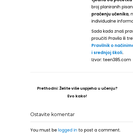
broj planiranih pisan
praćenju učenika
, 
individualne informac
Sada kada znaš pravil
proučiti Pravila ili 
Pravilnik o načini
i srednjoj školi
.
Izvor: teen385.com
Post
navigation
Prethodni
Prethodni:
Želite više uspjeha u učenju?
post
Evo kako!
Ostavite komentar
You must be
logged in
to post a comment.