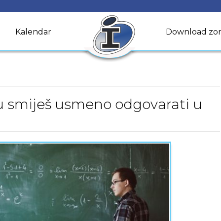
Kalendar
Download zo
nu smiješ usmeno odgovarati u