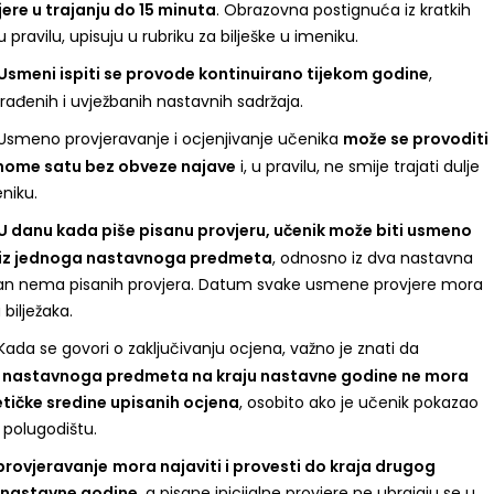
ere u trajanju do 15 minuta
. Obrazovna postignuća iz kratkih
u pravilu, upisuju u rubriku za bilješke u imeniku.
Usmeni ispiti se provode kontinuirano tijekom godine
,
rađenih i uvježbanih nastavnih sadržaja.
smeno provjeravanje i ocjenjivanje učenika
može se provoditi
ome satu bez obveze najave
i, u pravilu, ne smije trajati dulje
niku.
U danu kada piše pisanu provjeru, učenik može biti usmeno
iz jednoga nastavnoga predmeta
, odnosno iz dva nastavna
an nema pisanih provjera. Datum svake usmene provjere mora
 bilježaka.
ada se govori o zaključivanju ocjena, važno je znati da
iz nastavnoga predmeta na kraju nastavne godine ne mora
metičke sredine upisanih ocjena
, osobito ako je učenik pokazao
polugodištu.
 provjeravanje
mora najaviti i provesti do kraja drugog
 nastavne godine
, a pisane inicijalne provjere ne ubrajaju se u