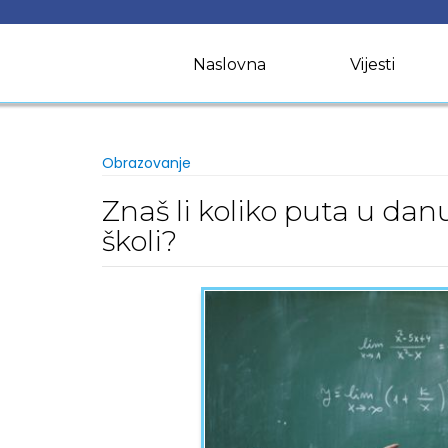
Skip
to
content
Naslovna
Vijesti
Obrazovanje
Znaš li koliko puta u da
školi?