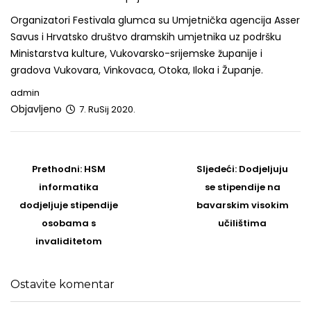
Organizatori Festivala glumca su Umjetnička agencija Asser
Savus i Hrvatsko društvo dramskih umjetnika uz podršku
Ministarstva kulture, Vukovarsko-srijemske županije i
gradova Vukovara, Vinkovaca, Otoka, Iloka i Županje.
admin
Objavljeno
7. RuSij 2020.
Post
navigation
Prethodni
Sljedeći
Prethodni:
HSM
Sljedeći:
Dodjeljuju
post
Post
informatika
se stipendije na
dodjeljuje stipendije
bavarskim visokim
osobama s
učilištima
invaliditetom
Ostavite komentar