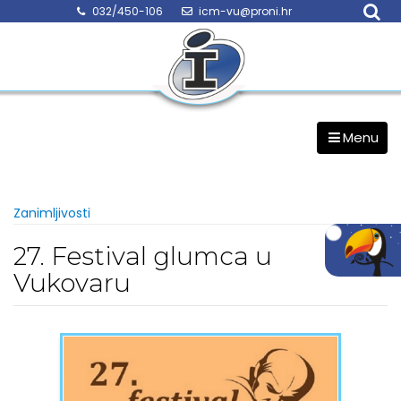
Skip
032/450-106
icm-vu@proni.hr
to
content
Menu
Zanimljivosti
27. Festival glumca u
Vukovaru