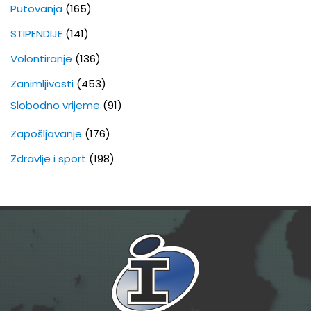
Putovanja
(165)
STIPENDIJE
(141)
Volontiranje
(136)
Zanimljivosti
(453)
Slobodno vrijeme
(91)
Zapošljavanje
(176)
Zdravlje i sport
(198)