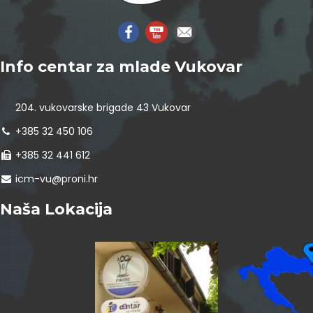
Info centar za mlade Vukovar
204. vukovarske brigade 43 Vukovar
+385 32 450 106
+385 32 441 612
icm-vu@proni.hr
Naša Lokacija