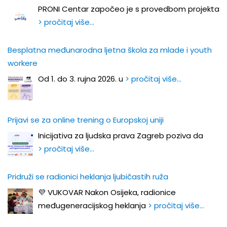
PRONI Centar započeo je s provedbom projekta
> pročitaj više…
Besplatna međunarodna ljetna škola za mlade i youth
workere
Od 1. do 3. rujna 2026. u
> pročitaj više…
Prijavi se za online trening o Europskoj uniji
Inicijativa za ljudska prava Zagreb poziva da
> pročitaj više…
Pridruži se radionici heklanja ljubičastih ruža
💜 VUKOVAR Nakon Osijeka, radionice
međugeneracijskog heklanja
> pročitaj više…