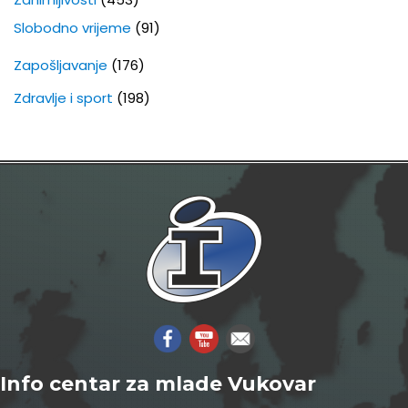
Slobodno vrijeme
(91)
Zapošljavanje
(176)
Zdravlje i sport
(198)
Info centar za mlade Vukovar