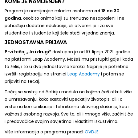
KOME JE NAMIJENJEN?
Program je namijenjen mladim osobama
od 18 do 30
godina
, osobito onima koji su trenutno nezaposleni i ne
pohađaju dodatne edukacije, ali otvoren je i za sve
studentice i studente koji žele steći vrijedna znanja.
JEDNOSTAVNA PRIJAVA
Prvi tečaj „Ja i drugi“
dostupan je od 10. lipnja 2021. godine
na platformi Leap Academy. Možeš mu pristupiti gdje i kada
to želiš, i to u dva jednostavna koraka. Najprije je potrebno
izvršiti registraciju na stranici
Leap Academy
i potom se
prijaviti na tečaj.
Tečaj se sastoji od četiriju modula na kojima ćeš otkriti više
o umrežavanju, kako sastaviti upečatljiv životopis, ali i o
vrstama komunikacije i tehnikama aktivnog slušanja, kao i
važnosti osobnog razvoja. Sve to, ali i mnogo više, začinit će
i predavačice svojim savjetima i vlastitim iskustvima.
Više informacija o programu pronađi
OVDJE
.