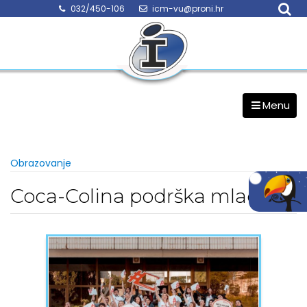
Skip
032/450-106
icm-vu@proni.hr
to
content
Menu
Obrazovanje
Coca-Colina podrška mladima