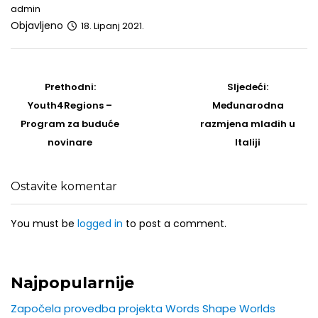
admin
Objavljeno
18. Lipanj 2021.
Post
navigation
Prethodni
Sljedeći
Prethodni:
Sljedeći:
post
Post
Youth4Regions –
Međunarodna
Program za buduće
razmjena mladih u
novinare
Italiji
Ostavite komentar
You must be
logged in
to post a comment.
Najpopularnije
Započela provedba projekta Words Shape Worlds