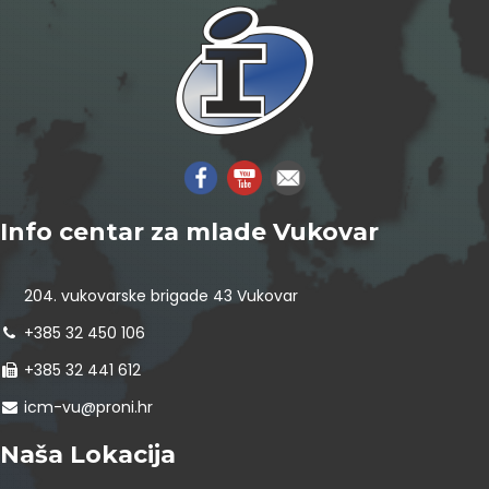
Info centar za mlade Vukovar
204. vukovarske brigade 43 Vukovar
+385 32 450 106
+385 32 441 612
icm-vu@proni.hr
Naša Lokacija