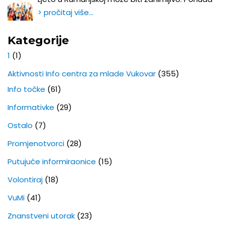
> pročitaj više…
Kategorije
1
(1)
Aktivnosti Info centra za mlade Vukovar
(355)
Info točke
(61)
Informativke
(29)
Ostalo
(7)
Promjenotvorci
(28)
Putujuće informiraonice
(15)
Volontiraj
(18)
VuMi
(41)
Znanstveni utorak
(23)