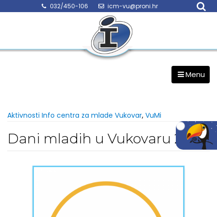
Skip
032/450-106
icm-vu@proni.hr
to
content
Menu
Aktivnosti Info centra za mlade Vukovar
,
VuMi
Dani mladih u Vukovaru 2018