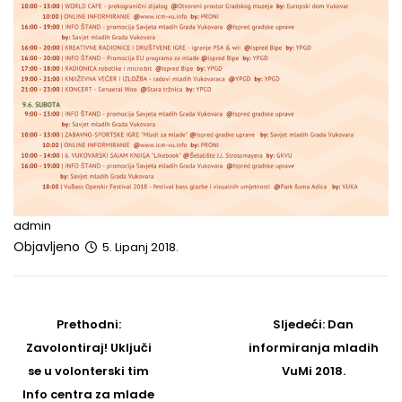
admin
Objavljeno
5. Lipanj 2018.
Post
navigation
Prethodni
Sljedeći
Prethodni:
Sljedeći:
Dan
post
Post
Zavolontiraj! Uključi
informiranja mladih
se u volonterski tim
VuMi 2018.
Info centra za mlade