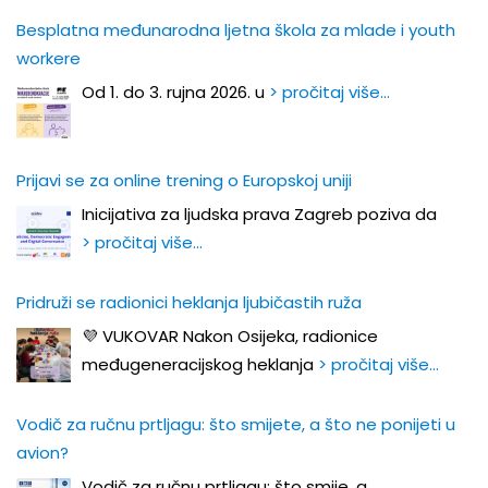
Besplatna međunarodna ljetna škola za mlade i youth
workere
Od 1. do 3. rujna 2026. u
> pročitaj više…
Prijavi se za online trening o Europskoj uniji
Inicijativa za ljudska prava Zagreb poziva da
> pročitaj više…
Pridruži se radionici heklanja ljubičastih ruža
💜 VUKOVAR Nakon Osijeka, radionice
međugeneracijskog heklanja
> pročitaj više…
Vodič za ručnu prtljagu: što smijete, a što ne ponijeti u
avion?
Vodič za ručnu prtljagu: što smije, a