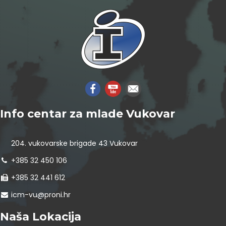
Info centar za mlade Vukovar
204. vukovarske brigade 43 Vukovar
+385 32 450 106
+385 32 441 612
icm-vu@proni.hr
Naša Lokacija