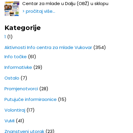
Centar za mlade u Dalju (OBŽ) u sklopu
> pročitaj više…
Kategorije
1
(1)
Aktivnosti Info centra za mlade Vukovar
(354)
Info točke
(61)
Informativke
(29)
Ostalo
(7)
Promjenotvorci
(28)
Putujuće informiraonice
(15)
Volontiraj
(17)
VuMi
(41)
Znanstveni utorak
(23)