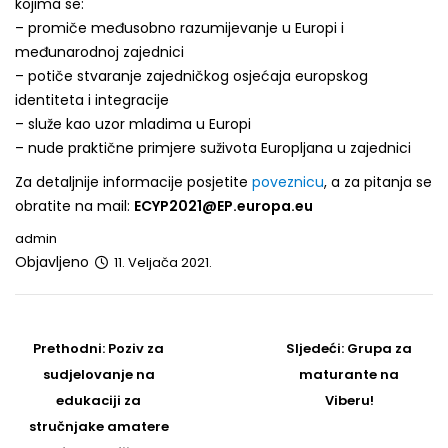
kojima se:
– promiče međusobno razumijevanje u Europi i
međunarodnoj zajednici
– potiče stvaranje zajedničkog osjećaja europskog
identiteta i integracije
– služe kao uzor mladima u Europi
– nude praktične primjere suživota Europljana u zajednici
Za detaljnije informacije posjetite
poveznicu
, a za pitanja se
obratite na mail:
ECYP2021@EP.europa.eu
admin
Objavljeno
11. Veljača 2021.
Post
navigation
Prethodni
Sljedeći
Prethodni:
Poziv za
Sljedeći:
Grupa za
post
Post
sudjelovanje na
maturante na
edukaciji za
Viberu!
stručnjake amatere