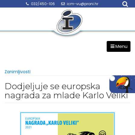
Skip
032/450-106
icm-vu@proni.hr
to
content
Menu
Zanimljivosti
Dodjeljuje se europska
nagrada za mlade Karlo Veliki