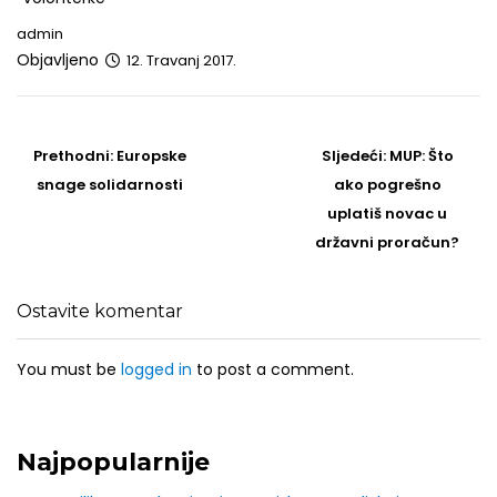
admin
Objavljeno
12. Travanj 2017.
Post
navigation
Prethodni
Sljedeći
Prethodni:
Europske
Sljedeći:
MUP: Što
post
Post
snage solidarnosti
ako pogrešno
uplatiš novac u
državni proračun?
Ostavite komentar
You must be
logged in
to post a comment.
Najpopularnije