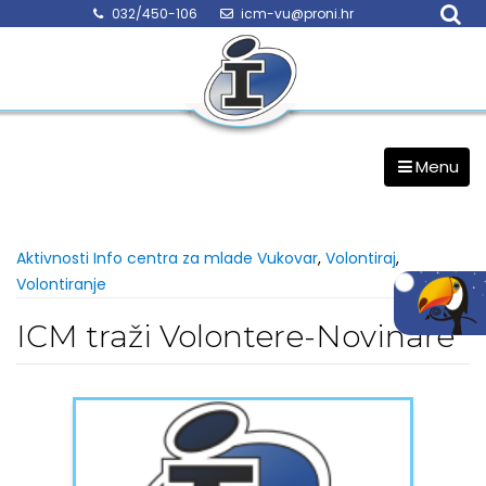
Skip
032/450-106
icm-vu@proni.hr
to
content
Menu
Aktivnosti Info centra za mlade Vukovar
,
Volontiraj
,
Volontiranje
ICM traži Volontere-Novinare