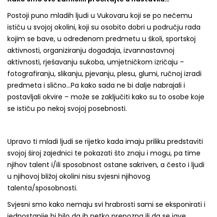
Postoji puno mladih ljudi u Vukovaru koji se po nečemu
ističu u svojoj okolini, koji su osobito dobri u području rada
kojim se bave, u određenom predmetu u školi, sportskoj
aktivnosti, organiziranju događaja, izvannastavnoj
aktivnosti, rješavanju sukoba, umjetničkom izričaju –
fotografiranju, slikanju, pjevanju, plesu, glumi, ručnoj izradi
predmeta i slično…Pa kako sada ne bi dalje nabrajali i
postavljali okvire – može se zaključiti kako su to osobe koje
se ističu po nekoj svojoj posebnosti.
Upravo ti mladi ljudi se rijetko kada imaju priliku predstaviti
svojoj široj zajednici te pokazati što znaju i mogu, pa time
njihov talent i/ili sposobnost ostane sakriven, a često i ljudi
u njihovoj bližoj okolini nisu svjesni njihovog
talenta/sposobnosti.
Svjesni smo kako nemaju svi hrabrosti sami se eksponirati i
jednostanije bi bilo da ih netko prepozna ili da se jave