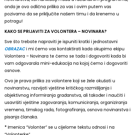
onda je ovo odlična prilika za vas i ovim putem vas
pozivamo da se priključite našem timu i da krenemo u
potragu!
KAKO SE PRIJAVITI ZA VOLONTERA – NOVINARA?
Sve što trebate napraviti je ispuniti kratki i jednostavni
OBRAZAC
i mi ćemo vas kontaktirati kada okupimo ekipu
Volontera – Novinara te ćemo se tada i dogovoriti kada bi
vam odgovarala mini-edukacija na kojoj ćemo i dogovoriti
osnove.
Ovo je prava prilika za volontere koji se žele okušati u
novinarstvu, razvijati vještine kritičkog razmišljanja i
objektivnog informiranja građanstva, ali također i naučiti i
usavršiti vještine zagovaranja, komuniciranja, organiziranja
vremena, timskog rada, fotografiranja, osnova novinarstva i
pisanja članaka.
*
Imenica “Volonter” se u cijelome tekstu odnosi i na
“Volonterke”