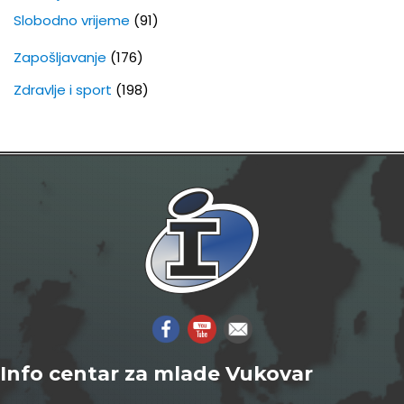
Slobodno vrijeme
(91)
Zapošljavanje
(176)
Zdravlje i sport
(198)
Info centar za mlade Vukovar