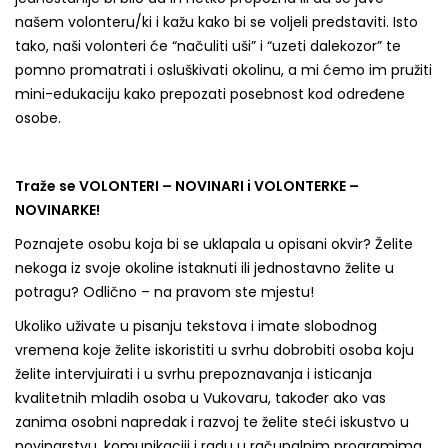
našem volonteru/ki i kažu kako bi se voljeli predstaviti. Isto
tako, naši volonteri će “načuliti uši” i “uzeti dalekozor” te
pomno promatrati i osluškivati okolinu, a mi ćemo im pružiti
mini-edukaciju kako prepozati posebnost kod određene
osobe.
Traže se VOLONTERI – NOVINARI i VOLONTERKE –
NOVINARKE!
Poznajete osobu koja bi se uklapala u opisani okvir? Želite
nekoga iz svoje okoline istaknuti ili jednostavno želite u
potragu? Odlično – na pravom ste mjestu!
Ukoliko uživate u pisanju tekstova i imate slobodnog
vremena koje želite iskoristiti u svrhu dobrobiti osoba koju
želite intervjuirati i u svrhu prepoznavanja i isticanja
kvalitetnih mladih osoba u Vukovaru, također ako vas
zanima osobni napredak i razvoj te želite steći iskustvo u
novinarstvu, komunikaciji i radu u računalnim programima,