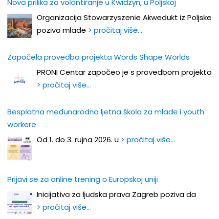
Nova prilika za volontiranje u Kwidzyn, u Poljskoj
Organizacija Stowarzyszenie Akwedukt iz Poljske
poziva mlade
> pročitaj više…
Započela provedba projekta Words Shape Worlds
PRONI Centar započeo je s provedbom projekta
> pročitaj više…
Besplatna međunarodna ljetna škola za mlade i youth
workere
Od 1. do 3. rujna 2026. u
> pročitaj više…
Prijavi se za online trening o Europskoj uniji
Inicijativa za ljudska prava Zagreb poziva da
> pročitaj više…