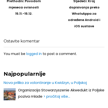
navigation
Prethodni
Sljedeći
Prethodni:
Povodom
Sljedeći:
Kraj
post
Post
mjeseca ovisnosti
dopisivanja preko
15.11.-15.12.
WhatsAppa za
određene Android i
iOS sustave
Ostavite komentar
You must be
logged in
to post a comment.
Najpopularnije
Nova prilika za volontiranje u Kwidzyn, u Poljskoj
Organizacija Stowarzyszenie Akwedukt iz Poljske
poziva mlade
> pročitaj više…