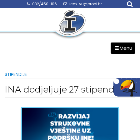
Skip
032/450-106
icm-vu@proni.hr
to
content
Menu
STIPENDIJE
INA dodjeljuje 27 stipendija