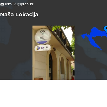
icm-vu@proni.hr
Naša Lokacija
InfoCentar by
Assist4web.com
Info centar za mlade Vukovar program je PRONI Centra za
socijalno podučavanje.