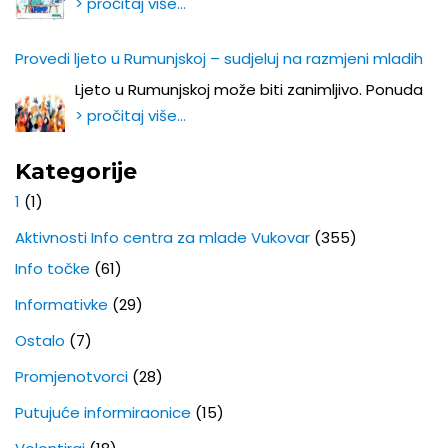
> pročitaj više…
Provedi ljeto u Rumunjskoj – sudjeluj na razmjeni mladih
Ljeto u Rumunjskoj može biti zanimljivo. Ponuda
> pročitaj više…
Kategorije
1
(1)
Aktivnosti Info centra za mlade Vukovar
(355)
Info točke
(61)
Informativke
(29)
Ostalo
(7)
Promjenotvorci
(28)
Putujuće informiraonice
(15)