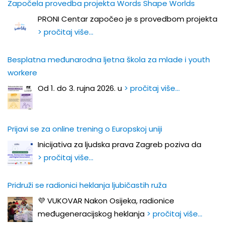
Započela provedba projekta Words Shape Worlds
PRONI Centar započeo je s provedbom projekta
> pročitaj više…
Besplatna međunarodna ljetna škola za mlade i youth
workere
Od 1. do 3. rujna 2026. u
> pročitaj više…
Prijavi se za online trening o Europskoj uniji
Inicijativa za ljudska prava Zagreb poziva da
> pročitaj više…
Pridruži se radionici heklanja ljubičastih ruža
💜 VUKOVAR Nakon Osijeka, radionice
međugeneracijskog heklanja
> pročitaj više…