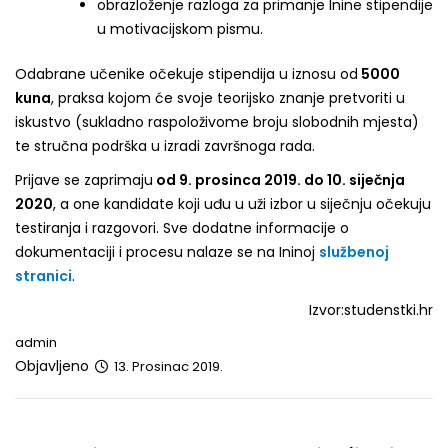
obrazloženje razloga za primanje Inine stipendije
u motivacijskom pismu.
Odabrane učenike očekuje stipendija u iznosu od
5000
kuna
, praksa kojom će svoje teorijsko znanje pretvoriti u
iskustvo (sukladno raspoloživome broju slobodnih mjesta)
te stručna podrška u izradi završnoga rada.
Prijave se zaprimaju
od 9. prosinca 2019. do 10. siječnja
2020
, a one kandidate koji uđu u uži izbor u siječnju očekuju
testiranja i razgovori. Sve dodatne informacije o
dokumentaciji i procesu nalaze se na Ininoj
službenoj
stranici
.
Izvor:studenstki.hr
admin
Objavljeno
13. Prosinac 2019.
Post