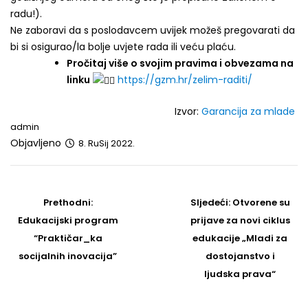
radu!).
Ne zaboravi da s poslodavcem uvijek možeš pregovarati da
bi si osigurao/la bolje uvjete rada ili veću plaću.
Pročitaj više o svojim pravima i obvezama na
linku
https://gzm.hr/zelim-raditi/
Izvor:
Garancija za mlade
admin
Objavljeno
8. RuSij 2022.
Post
navigation
Prethodni
Sljedeći
Prethodni:
Sljedeći:
Otvorene su
post
Post
Edukacijski program
prijave za novi ciklus
“Praktičar_ka
edukacije „Mladi za
socijalnih inovacija”
dostojanstvo i
ljudska prava“