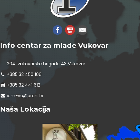
Info centar za mlade Vukovar
204. vukovarske brigade 43 Vukovar
+385 32 450 106
+385 32 441 612
icm-vu@proni.hr
Naša Lokacija