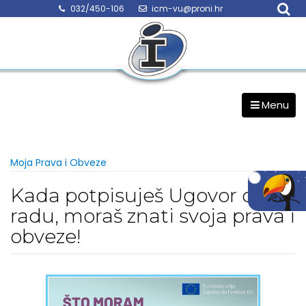
Skip
032/450-106
icm-vu@proni.hr
to
content
Menu
Moja Prava i Obveze
Kada potpisuješ Ugovor o
radu, moraš znati svoja prava i
obveze!