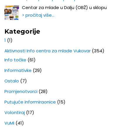
Centar za mlade u Dalju (OBŽ) u sklopu
> pročitaj više…
Kategorije
1
(1)
Aktivnosti Info centra za mlade Vukovar
(354)
Info točke
(61)
Informativke
(29)
Ostalo
(7)
Promjenotvorci
(28)
Putujuće informiraonice
(15)
Volontiraj
(17)
VuMi
(41)