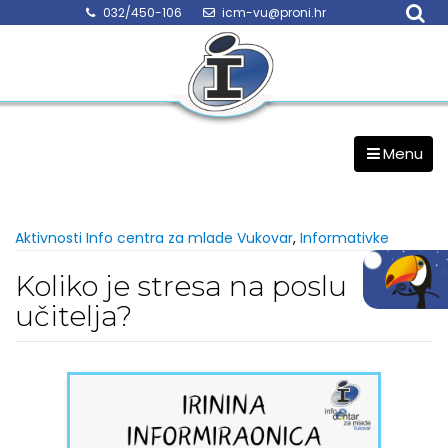
Skip
032/450-106
icm-vu@proni.hr
to
content
Menu
Aktivnosti Info centra za mlade Vukovar
,
Informativke
Koliko je stresa na poslu
učitelja?