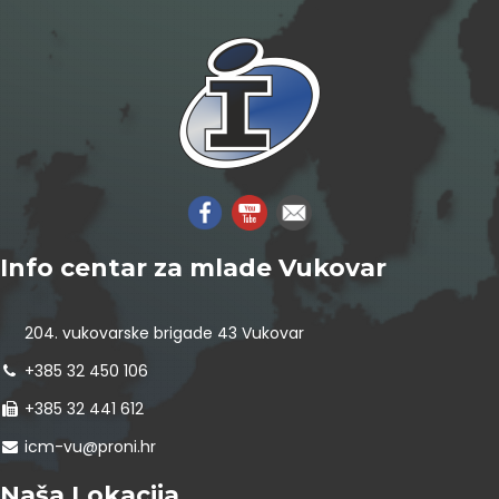
Info centar za mlade Vukovar
204. vukovarske brigade 43 Vukovar
+385 32 450 106
+385 32 441 612
icm-vu@proni.hr
Naša Lokacija