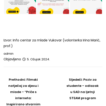
Izvor: Info centar za mlade Vukovar (volonterka Irina Marić,
prof.)
admin
Objavljeno
5. Ožujak 2024.
Post
navigation
Prethodni
Sljedeći
Prethodni:
Filmski
Sljedeći:
Poziv za
post
Post
natječaj za djecu i
studente – odlazak
mlade – “Priče s
u SAD na ljetnji
interneta:
STEAM program
Inspirirano stvarnim