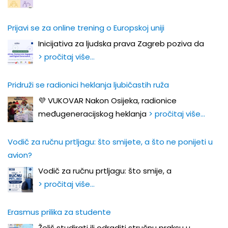
Prijavi se za online trening o Europskoj uniji
Inicijativa za ljudska prava Zagreb poziva da
> pročitaj više…
Pridruži se radionici heklanja ljubičastih ruža
💜 VUKOVAR Nakon Osijeka, radionice
međugeneracijskog heklanja
> pročitaj više…
Vodič za ručnu prtljagu: što smijete, a što ne ponijeti u
avion?
Vodič za ručnu prtljagu: što smije, a
> pročitaj više…
Erasmus prilika za studente
Želiš studirati ili odraditi stručnu praksu u